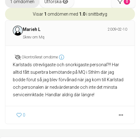
1 omdömen
Utforska
0
Visar
1
omdömen med
1.0
i snittbetyg
Marieh L
2009-02-10
Skrev om Mq
Okontrollerat omdöme
Karlstads otrevligaste och snorkigaste personal?!! Har
alltid fått superbra bemötande på MQ i Sthlm där jag
bodde förut så jag blev förvånad när jag kom till Karlstad
och personalen är nedvärderande och inte det minsta
serviceinriktade. Handlar aldrig där längre!
0