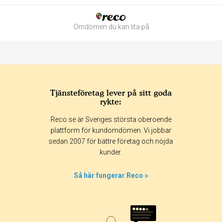
Omdömen du kan lita på
Tjänsteföretag lever på sitt goda
rykte:
Betyg & tidpunkt:
Reco.se är Sveriges största oberoende
Alla
365 dagar
90 dagar
30 dagar
plattform för kundomdömen. Vi jobbar
sedan 2007 för bättre företag och nöjda
0%
kunder.
0%
0%
Så här fungerar Reco »
0%
100%