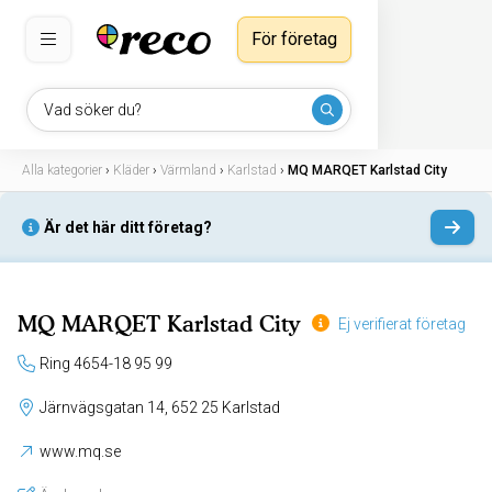
För företag
Vad söker du?
Alla kategorier
›
Kläder
›
Värmland
›
Karlstad
›
MQ MARQET Karlstad City
Är det här ditt företag?
MQ MARQET Karlstad City
Ej verifierat företag
Ring 4654-18 95 99
Järnvägsgatan 14, 652 25 Karlstad
www.mq.se