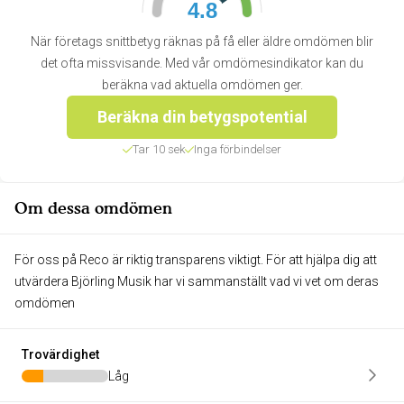
4.8
När företags snittbetyg räknas på få eller äldre omdömen blir
det ofta missvisande. Med vår omdömesindikator kan du
beräkna vad aktuella omdömen ger.
Beräkna din betygspotential
Tar 10 sek
Inga förbindelser
Om dessa omdömen
För oss på Reco är riktig transparens viktigt. För att hjälpa dig att
utvärdera Björling Musik har vi sammanställt vad vi vet om deras
omdömen
Trovärdighet
Låg