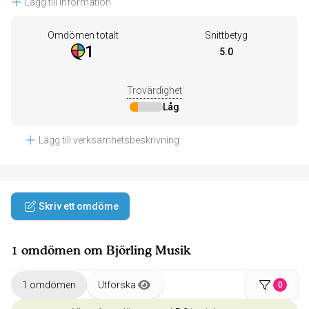
Lägg till information
Omdömen totalt
Snittbetyg
1
5.0
Trovärdighet
Låg
Lägg till verksamhetsbeskrivning
Skriv ett omdöme
1 omdömen om Björling Musik
1 omdömen
Utforska
0