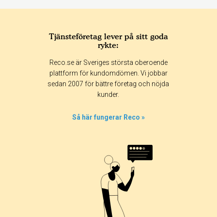
Tjänsteföretag lever på sitt goda
rykte:
Betyg & tidpunkt:
Reco.se är Sveriges största oberoende
Alla
365 dagar
90 dagar
30 dagar
plattform för kundomdömen. Vi jobbar
sedan 2007 för bättre företag och nöjda
100%
kunder.
0%
0%
Så här fungerar Reco »
0%
0%