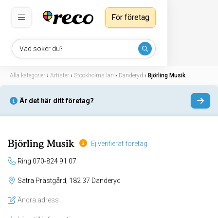
För företag
Vad söker du?
Alla kategorier
›
Artister
›
Stockholms län
›
Danderyd
›
Björling Musik
Är det här ditt företag?
Björling Musik
Ej verifierat företag
Ring 070-824 91 07
Sätra Prästgård, 182 37 Danderyd
Ändra adress