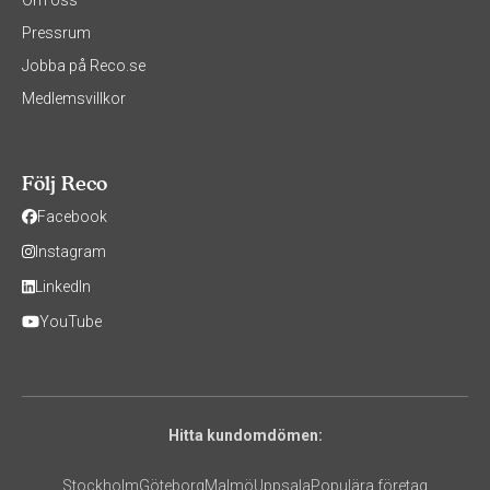
Pressrum
Jobba på Reco.se
Medlemsvillkor
Följ Reco
Facebook
Instagram
LinkedIn
YouTube
Hitta kundomdömen:
Stockholm
Göteborg
Malmö
Uppsala
Populära företag