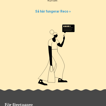
kunder.
0%
0%
Så här fungerar Reco »
0%
0%
För företagare