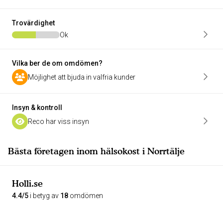
Trovärdighet
Ok
Vilka ber de om omdömen?
Möjlighet att bjuda in valfria kunder
Insyn & kontroll
Reco har viss insyn
Bästa företagen inom hälsokost i Norrtälje
Holli.se
4.4/5
i betyg av
18
omdömen