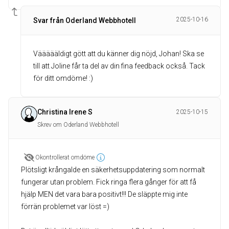
2025-10-16
Svar från Oderland Webbhotell
Väääääldigt gött att du känner dig nöjd, Johan! Ska se
till att Joline får ta del av din fina feedback också. Tack
för ditt omdöme! :)
Christina Irene S
2025-10-15
Skrev om Oderland Webbhotell
Okontrollerat omdöme
Plötsligt krångalde en säkerhetsuppdatering som normalt
fungerar utan problem. Fick ringa flera gånger för att få
hjälp MEN det vara bara positivt!!! De släppte mig inte
förrän problemet var löst =)