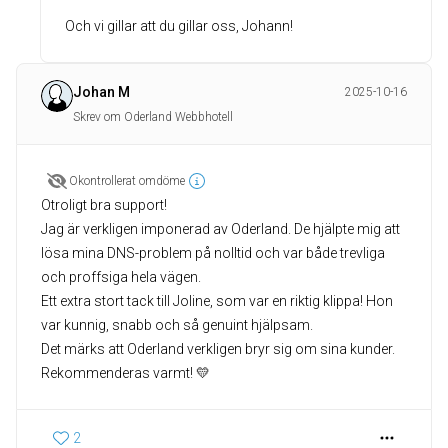
Och vi gillar att du gillar oss, Johann!
Johan M
2025-10-16
Skrev om Oderland Webbhotell
Okontrollerat omdöme
Otroligt bra support!
Jag är verkligen imponerad av Oderland. De hjälpte mig att
lösa mina DNS-problem på nolltid och var både trevliga
och proffsiga hela vägen.
Ett extra stort tack till Joline, som var en riktig klippa! Hon
var kunnig, snabb och så genuint hjälpsam.
Det märks att Oderland verkligen bryr sig om sina kunder.
Rekommenderas varmt! 💛
2