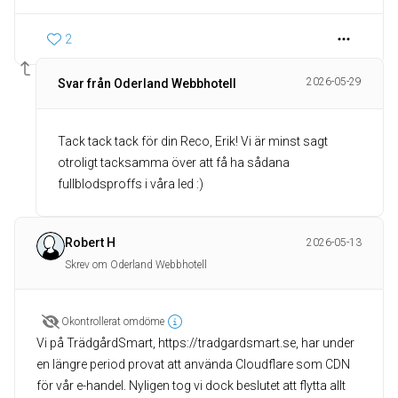
2
2026-05-29
Svar från Oderland Webbhotell
Tack tack tack för din Reco, Erik! Vi är minst sagt
otroligt tacksamma över att få ha sådana
fullblodsproffs i våra led :)
Robert H
2026-05-13
Skrev om Oderland Webbhotell
Okontrollerat omdöme
Vi på TrädgårdSmart, https://tradgardsmart.se, har under
en längre period provat att använda Cloudflare som CDN
för vår e-handel. Nyligen tog vi dock beslutet att flytta allt