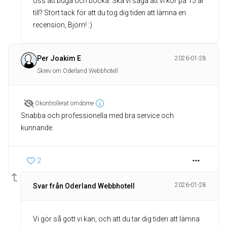
oss att buga och bocka. Ska vi säga att vi kör på 15 år
till? Stort tack för att du tog dig tiden att lämna en
recension, Björn! :)
Per Joakim E
2026-01-28
Skrev om Oderland Webbhotell
Okontrollerat omdöme
Snabba och professionella med bra service och
kunnande.
2
2026-01-28
Svar från Oderland Webbhotell
Vi gör så gott vi kan, och att du tar dig tiden att lämna