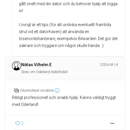
gått snett med din dator och du behöver hjälp att logga
in!
I övrigt är ett tips (för att undvika eventuellt framtida
strul vid ett datorhaveri) att använda en
lösenordshanterare, exempelvis Bitwarden. Det gör det
säkrare och tryggare om något skulle hända. :)
Niklas Vilhelm E
2026-04-14
Skrev om Oderland Webbhotell
Okontrollerat omdöme
Riktigt professionell och snabb hjälp. Känns väldigt tryggt
med Oderland!
2