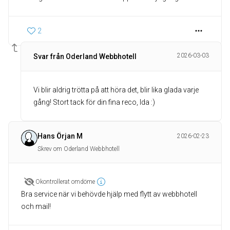
2
2026-03-03
Svar från Oderland Webbhotell
Vi blir aldrig trötta på att höra det, blir lika glada varje
gång! Stort tack för din fina reco, Ida :)
Hans Örjan M
2026-02-23
Skrev om Oderland Webbhotell
Okontrollerat omdöme
Bra service när vi behövde hjälp med flytt av webbhotell
och mail!