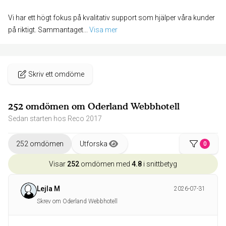
Vi har ett högt fokus på kvalitativ support som hjälper våra kunder
på riktigt. Sammantaget
... 
Visa mer
Skriv ett omdöme
252 omdömen om Oderland Webbhotell
Sedan starten hos Reco 2017
252 omdömen
Utforska
0
Visar
252
omdömen med
4.8
i snittbetyg
Lejla M
2026-07-31
Skrev om Oderland Webbhotell