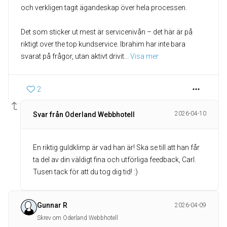
och verkligen tagit ägandeskap över hela processen.
Det som sticker ut mest är servicenivån – det här är på
riktigt over the top kundservice. Ibrahim har inte bara
svarat på frågor, utan aktivt drivit
... 
Visa mer
2
2026-04-10
Svar från Oderland Webbhotell
En riktig guldklimp är vad han är! Ska se till att han får
ta del av din väldigt fina och utförliga feedback, Carl.
Tusen tack för att du tog dig tid! :)
Gunnar R
2026-04-09
Skrev om Oderland Webbhotell