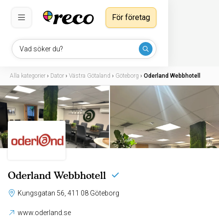
För företag
Vad söker du?
Alla kategorier
›
Dator
›
Västra Götaland
›
Göteborg
›
Oderland Webbhotell
Oderland Webbhotell
Kungsgatan 56, 411 08 Göteborg
www.oderland.se