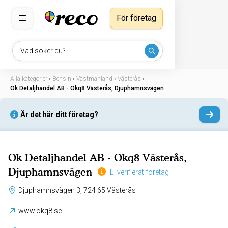
För företag
Vad söker du?
Alla kategorier
›
Bensin
›
Västmanland
›
Västerås
›
Ok Detaljhandel AB - Okq8 Västerås, Djuphamnsvägen
Är det här ditt företag?
Ok Detaljhandel AB - Okq8 Västerås,
Djuphamnsvägen
Ej verifierat företag
Djuphamnsvägen 3, 724 65 Västerås
www.okq8.se