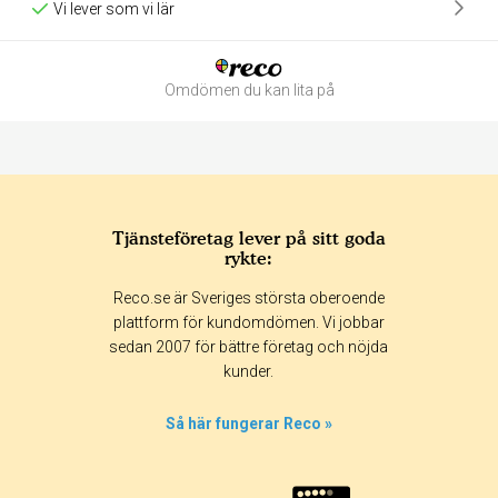
Vi lever som vi lär
Omdömen du kan lita på
Tjänsteföretag lever på sitt goda
rykte:
Betyg & tidpunkt:
Reco.se är Sveriges största oberoende
Alla
365 dagar
90 dagar
30 dagar
plattform för kundomdömen. Vi jobbar
sedan 2007 för bättre företag och nöjda
0%
kunder.
0%
100%
Så här fungerar Reco »
0%
0%