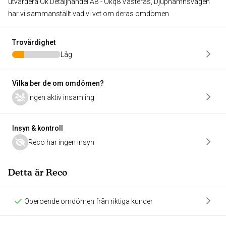
utvärdera Ok Detaljhandel AB - Okq8 Västerås, Djuphamnsvägen
har vi sammanställt vad vi vet om deras omdömen
Trovärdighet
Låg
Vilka ber de om omdömen?
Ingen aktiv insamling
Insyn & kontroll
Reco har ingen insyn
Detta är Reco
Oberoende omdömen från riktiga kunder