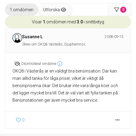
1 omdömen
Utforska
0
Visar
1
omdömen med
3.0
i snittbetyg
Susanne L
2008-09-15
Skrev om OKQ8 Västerås, Djuphamnsv,
Okontrollerat omdöme
OKQ8 i Västerås är en väldigt bra bensinsation. Där kan
man alltid tanka för låga priser, vilket är viktigt då
bensinpriserna ökar. Det brukar inte vara långa köer och
det ligger mycket bra till. Det är väl värt att fylla tanken på.
Bensinstationen ger även mycket bra service.
0