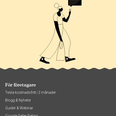
För företagare
Testa kostnadsfritt i 2 månader
Blogg & Nyheter
Guider & Webinar
Google Seller Rating