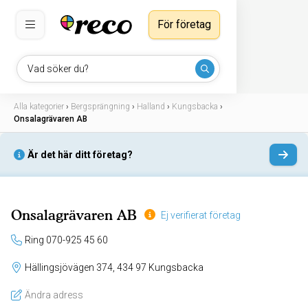
För företag
Vad söker du?
Alla kategorier
›
Bergsprängning
›
Halland
›
Kungsbacka
›
Onsalagrävaren AB
Är det här ditt företag?
Onsalagrävaren AB
Ej verifierat företag
Ring 070-925 45 60
Hällingsjövägen 374, 434 97 Kungsbacka
Ändra adress