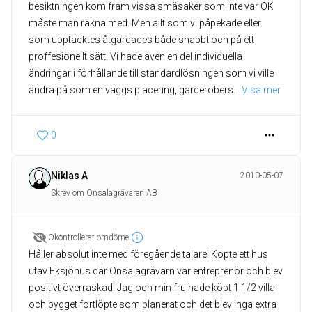
besiktningen kom fram vissa smäsaker som inte var OK
måste man räkna med. Men allt som vi påpekade eller
som upptäcktes åtgärdades både snabbt och på ett
proffesionellt sätt. Vi hade även en del individuella
ändringar i förhållande till standardlösningen som vi ville
ändra på som en väggs placering, garderobers
... 
Visa mer
0
Niklas A
2010-05-07
Skrev om Onsalagrävaren AB
Okontrollerat omdöme
Håller absolut inte med föregående talare! Köpte ett hus
utav Eksjöhus där Onsalagrävarn var entreprenör och blev
positivt överraskad! Jag och min fru hade köpt 1 1/2 villa
och bygget fortlöpte som planerat och det blev inga extra