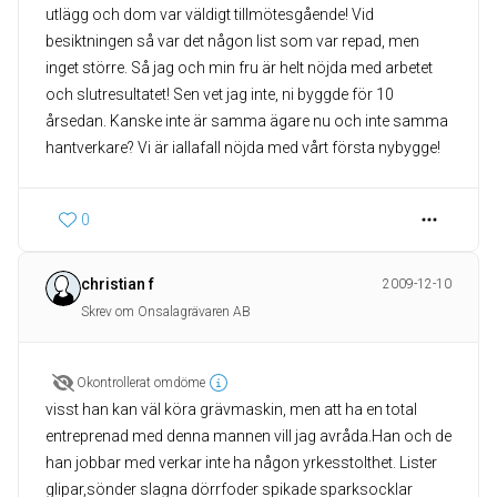
utlägg och dom var väldigt tillmötesgående! Vid
besiktningen så var det någon list som var repad, men
inget större. Så jag och min fru är helt nöjda med arbetet
och slutresultatet! Sen vet jag inte, ni byggde för 10
årsedan. Kanske inte är samma ägare nu och inte samma
hantverkare? Vi är iallafall nöjda med vårt första nybygge!
0
christian f
2009-12-10
Skrev om Onsalagrävaren AB
Okontrollerat omdöme
visst han kan väl köra grävmaskin, men att ha en total
entreprenad med denna mannen vill jag avråda.Han och de
han jobbar med verkar inte ha någon yrkesstolthet. Lister
glipar,sönder slagna dörrfoder spikade sparksocklar