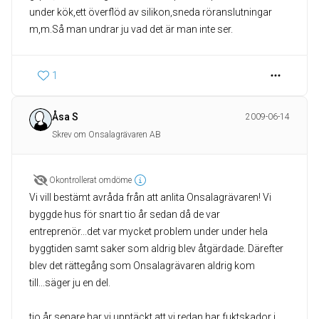
under kök,ett överflöd av silikon,sneda röranslutningar
m,m.Så man undrar ju vad det är man inte ser.
1
Åsa S
2009-06-14
Skrev om Onsalagrävaren AB
Okontrollerat omdöme
Vi vill bestämt avråda från att anlita Onsalagrävaren! Vi
byggde hus för snart tio år sedan då de var
entreprenör...det var mycket problem under under hela
byggtiden samt saker som aldrig blev åtgärdade. Därefter
blev det rättegång som Onsalagrävaren aldrig kom
till...säger ju en del.
tio år senare har vi upptäckt att vi redan har fuktskador i