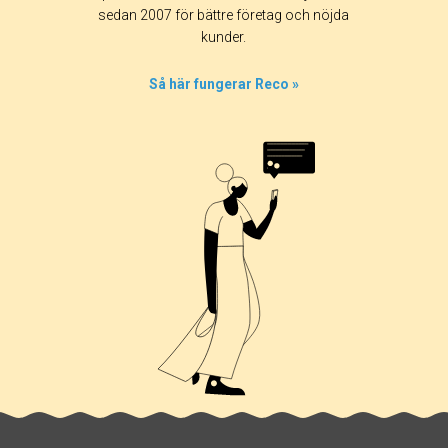
sedan 2007 för bättre företag och nöjda
63%
kunder.
0%
0%
Så här fungerar Reco »
0%
38%