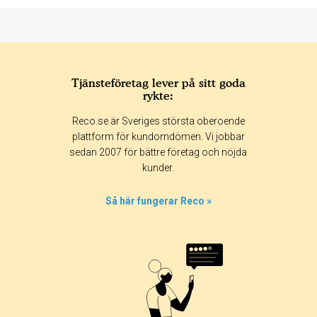
Tjänsteföretag lever på sitt goda
rykte:
Betyg & tidpunkt:
Reco.se är Sveriges största oberoende
Alla
365 dagar
90 dagar
30 dagar
plattform för kundomdömen. Vi jobbar
sedan 2007 för bättre företag och nöjda
100%
kunder.
0%
0%
Så här fungerar Reco »
0%
0%