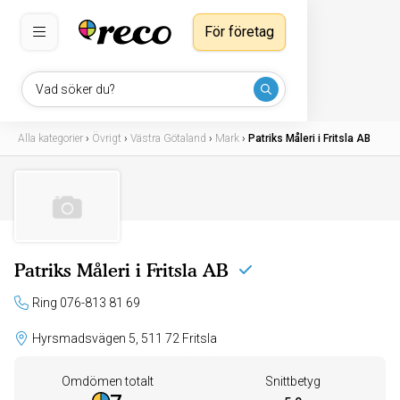
För företag
Vad söker du?
Alla kategorier
›
Övrigt
›
Västra Götaland
›
Mark
›
Patriks Måleri i Fritsla AB
Patriks Måleri i Fritsla AB
Ring 076-813 81 69
Hyrsmadsvägen 5, 511 72 Fritsla
Omdömen totalt
Snittbetyg