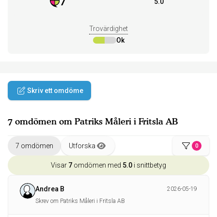
7
5.0
Trovärdighet
Ok
Skriv ett omdöme
7 omdömen om Patriks Måleri i Fritsla AB
7 omdömen
Utforska
0
Visar
7
omdömen med
5.0
i snittbetyg
Andrea B
2026-05-19
Skrev om Patriks Måleri i Fritsla AB