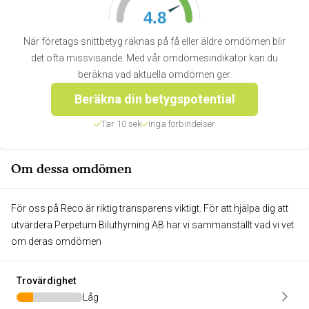
4.8
När företags snittbetyg räknas på få eller äldre omdömen blir
det ofta missvisande. Med vår omdömesindikator kan du
beräkna vad aktuella omdömen ger.
Beräkna din betygspotential
Tar 10 sek
Inga förbindelser
Om dessa omdömen
För oss på Reco är riktig transparens viktigt. För att hjälpa dig att
utvärdera Perpetum Biluthyrning AB har vi sammanställt vad vi vet
om deras omdömen
Trovärdighet
Låg