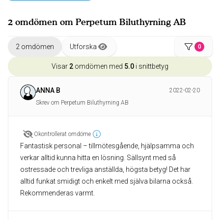
2 omdömen om Perpetum Biluthyrning AB
2 omdömen
Utforska
0
Visar
2
omdömen med
5.0
i snittbetyg
ANNA B
2022-02-20
Skrev om Perpetum Biluthyrning AB
Okontrollerat omdöme
Fantastisk personal – tillmötesgående, hjälpsamma och
verkar alltid kunna hitta en lösning. Sällsynt med så
ostressade och trevliga anställda, högsta betyg! Det har
alltid funkat smidigt och enkelt med själva bilarna också.
Rekommenderas varmt.