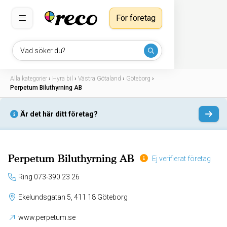
För företag
Vad söker du?
Alla kategorier
›
Hyra bil
›
Västra Götaland
›
Göteborg
›
Perpetum Biluthyrning AB
Är det här ditt företag?
Perpetum Biluthyrning AB
Ej verifierat företag
Ring 073-390 23 26
Ekelundsgatan 5, 411 18 Göteborg
www.perpetum.se