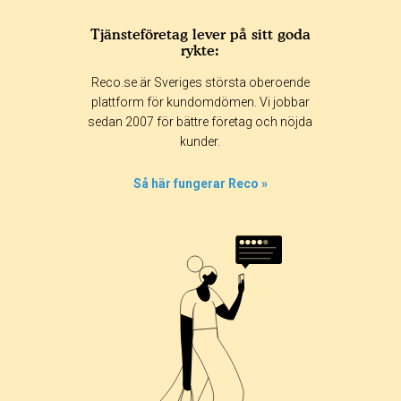
Tjänsteföretag lever på sitt goda
rykte:
Betyg & tidpunkt:
Reco.se är Sveriges största oberoende
Alla
365 dagar
90 dagar
30 dagar
plattform för kundomdömen. Vi jobbar
sedan 2007 för bättre företag och nöjda
100%
kunder.
0%
0%
Så här fungerar Reco »
0%
0%