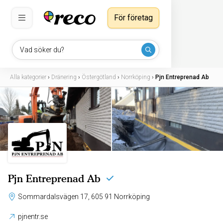
För företag
Vad söker du?
Alla kategorier
›
Dränering
›
Östergötland
›
Norrköping
›
Pjn Entreprenad Ab
Pjn Entreprenad Ab
Sommardalsvägen 17, 605 91 Norrköping
pjnentr.se