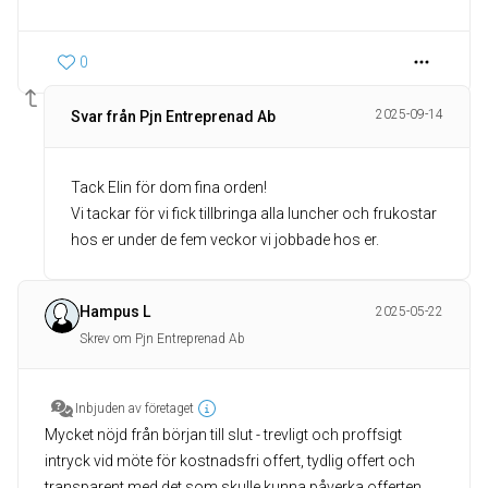
0
2025-09-14
Svar från Pjn Entreprenad Ab
Tack Elin för dom fina orden!
Vi tackar för vi fick tillbringa alla luncher och frukostar
hos er under de fem veckor vi jobbade hos er.
Hampus L
2025-05-22
Skrev om Pjn Entreprenad Ab
Inbjuden av företaget
Mycket nöjd från början till slut - trevligt och proffsigt
intryck vid möte för kostnadsfri offert, tydlig offert och
transparent med det som skulle kunna påverka offerten