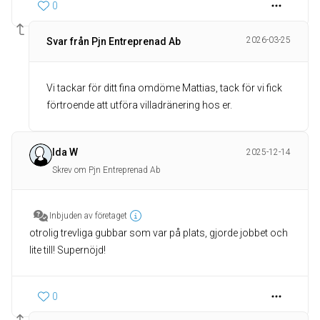
0
2026-03-25
Svar från Pjn Entreprenad Ab
Vi tackar för ditt fina omdöme Mattias, tack för vi fick
förtroende att utföra villadränering hos er.
Ida W
2025-12-14
Skrev om Pjn Entreprenad Ab
Inbjuden av företaget
otrolig trevliga gubbar som var på plats, gjorde jobbet och
lite till! Supernöjd!
0