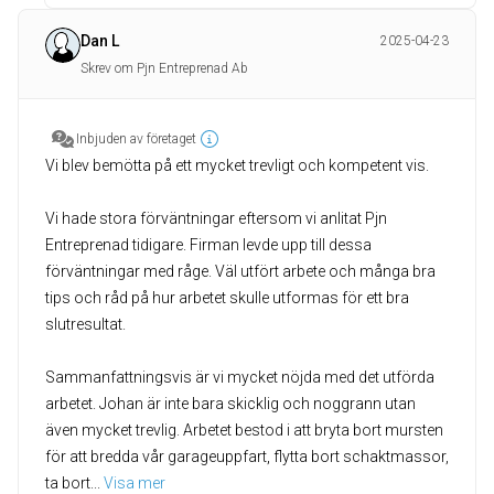
Dan L
2025-04-23
Skrev om Pjn Entreprenad Ab
Inbjuden av företaget
Vi blev bemötta på ett mycket trevligt och kompetent vis.
Vi hade stora förväntningar eftersom vi anlitat Pjn
Entreprenad tidigare. Firman levde upp till dessa
förväntningar med råge. Väl utfört arbete och många bra
tips och råd på hur arbetet skulle utformas för ett bra
slutresultat.
Sammanfattningsvis är vi mycket nöjda med det utförda
arbetet. Johan är inte bara skicklig och noggrann utan
även mycket trevlig. Arbetet bestod i att bryta bort mursten
för att bredda vår garageuppfart, flytta bort schaktmassor,
ta bort
... 
Visa mer