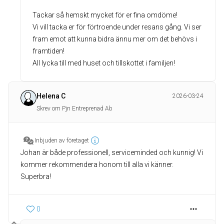
Tackar så hemskt mycket för er fina omdöme!
Vi vill tacka er för förtroende under resans gång. Vi ser
fram emot att kunna bidra ännu mer om det behövs i
framtiden!
All lycka till med huset och tillskottet i familjen!
Helena C
2026-03-24
Skrev om Pjn Entreprenad Ab
Inbjuden av företaget
Johan är både professionell, serviceminded och kunnig! Vi
kommer rekommendera honom till alla vi känner.
Superbra!
0