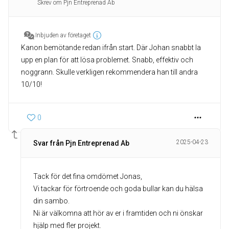
Skrev om Pjn Entreprenad Ab
Inbjuden av företaget
Kanon bemötande redan ifrån start. Där Johan snabbt la
upp en plan för att lösa problemet. Snabb, effektiv och
noggrann. Skulle verkligen rekommendera han till andra
10/10!
0
2025-04-23
Svar från Pjn Entreprenad Ab
Tack för det fina omdömet Jonas,
Vi tackar för förtroende och goda bullar kan du hälsa
din sambo.
Ni är välkomna att hör av er i framtiden och ni önskar
hjälp med fler projekt.