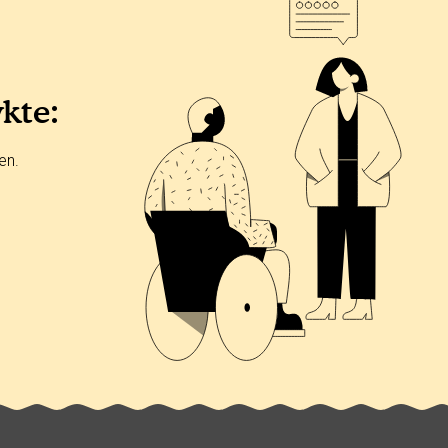
ykte:
en.