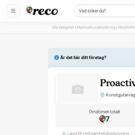
Vad söker du?
Alla kategorier
›
Marknadsundersökning
›
Stockholm
Är det här ditt företag?
Proacti
Omdömen totalt
7
Lägg till verksamhetsbeskrivning