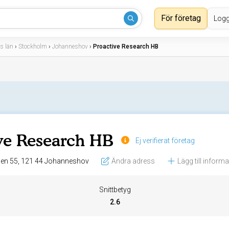
För företag
Logg
s län
›
Stockholm
›
Johanneshov
›
Proactive Research HB
ve Research HB
Ej verifierat företag
Konstgjutarvägen 55, 121 44 Johanneshov
Ändra adress
Lägg till inform
Snittbetyg
2.6