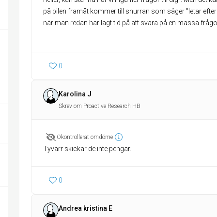
på pilen framåt kommer till snurran som säger "letar efter u
när man redan har lagt tid på att svara på en massa frågor
0
Karolina J
Skrev om Proactive Research HB
Okontrollerat omdöme
Tyvärr skickar de inte pengar.
0
Andrea kristina E