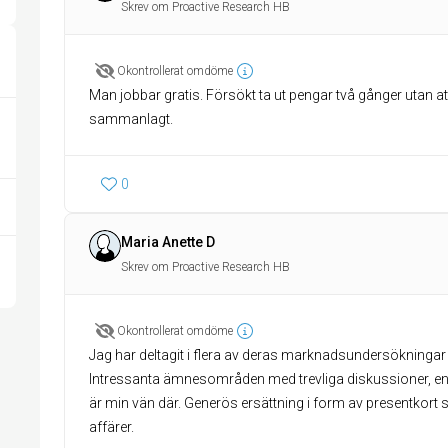
Skrev om Proactive Research HB
Okontrollerat omdöme
Man jobbar gratis. Försökt ta ut pengar två gånger utan a
sammanlagt.
0
Maria Anette D
Skrev om Proactive Research HB
Okontrollerat omdöme
Jag har deltagit i flera av deras marknadsundersökningar oc
Intressanta ämnesområden med trevliga diskussioner, en
är min vän där. Generös ersättning i form av presentkort
affärer.