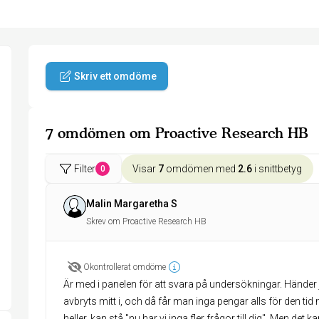
Skriv ett omdöme
7 omdömen om Proactive Research HB
Filter
Visar
7
omdömen med
2.6
i snittbetyg
0
Malin Margaretha S
Skrev om Proactive Research HB
Okontrollerat omdöme
Är med i panelen för att svara på undersökningar. Händer
avbryts mitt i, och då får man inga pengar alls för den tid
heller, kan stå "nu har vi inga fler frågor till dig". Men de