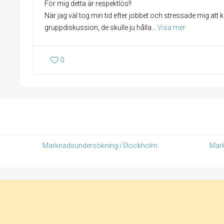
För mig detta är respektlös!!
När jag väl tog min tid efter jobbet och stressade mig att 
gruppdiskussion, de skulle ju hålla
... 
Visa mer
0
Marknadsundersökning i Stockholm
Mark