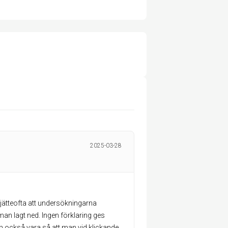
2025-03-28
 jätteofta att undersökningarna
 man lagt ned. Ingen förklaring ges
t kan också vara så att man vid klickande