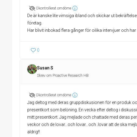
Okontrollerat omdöme
De är kanske lite vimsiga ibland och skickar ut bekräftelser
företag.
Har blivit inbokad flera gånger för oilika intervjuer och har a
0
Susan S
Skrev om Proactive Research HB
Okontrollerat omdöme
Jag deltog med deras gruppdiskusionen för en produk o
presentkort som belöning. En vecka efter deltog i diskussi
mitt presentkort. Jag mejlade och chattade med deras per
veckor och de lovar...och lovar.. och .lovar att de ska me
aldrig!!