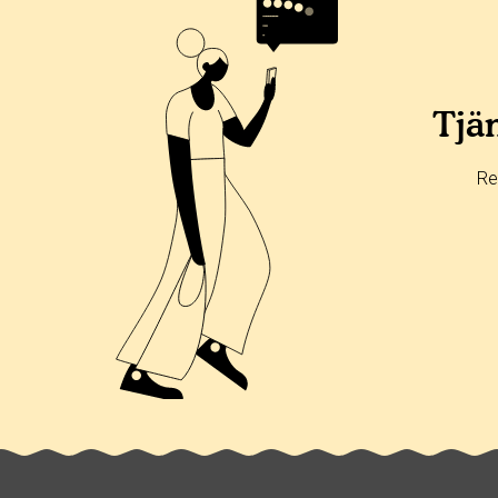
Betyg & tidpunkt:
Alla
365 dagar
90 dagar
30 dagar
29%
0%
Tjän
14%
14%
Re
43%