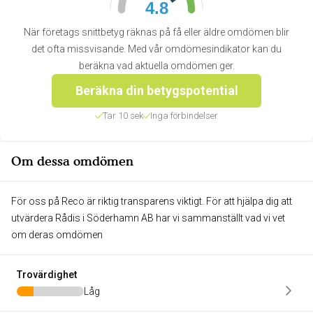
4.8
När företags snittbetyg räknas på få eller äldre omdömen blir
det ofta missvisande. Med vår omdömesindikator kan du
beräkna vad aktuella omdömen ger.
Beräkna din betygspotential
Tar 10 sek
Inga förbindelser
Om dessa omdömen
För oss på Reco är riktig transparens viktigt. För att hjälpa dig att
utvärdera Rådis i Söderhamn AB har vi sammanställt vad vi vet
om deras omdömen
Trovärdighet
Låg