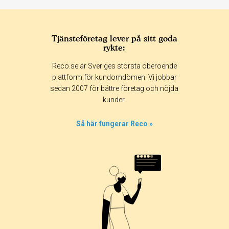
Tjänsteföretag lever på sitt goda
rykte:
Betyg & tidpunkt:
Reco.se är Sveriges största oberoende
Alla
365 dagar
90 dagar
30 dagar
plattform för kundomdömen. Vi jobbar
sedan 2007 för bättre företag och nöjda
100%
kunder.
0%
0%
Så här fungerar Reco »
0%
0%