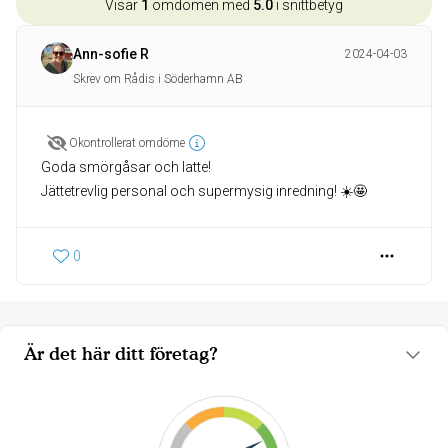
Visar
1
omdömen med
5.0
i snittbetyg
Ann-sofie R
2024-04-03
Skrev om Rådis i Söderhamn AB
Okontrollerat omdöme
Goda smörgåsar och latte!
Jättetrevlig personal och supermysig inredning! ☀️🤩
0
Är det här ditt företag?