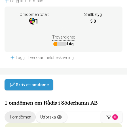
Lägg till information
Omdömen totalt
Snittbetyg
1
5.0
Trovärdighet
Låg
Lägg till verksamhetsbeskrivning
Skriv ett omdöme
1 omdömen om Rådis i Söderhamn AB
1 omdömen
Utforska
0