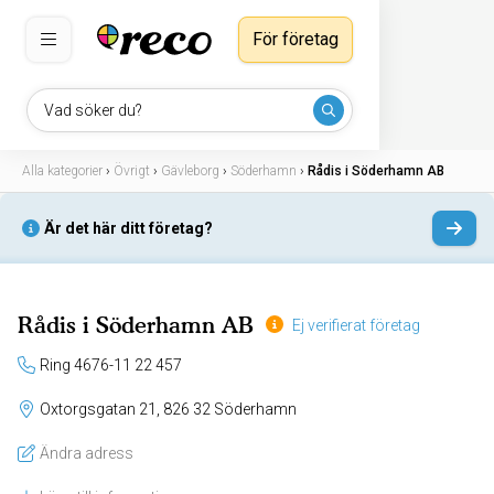
För företag
Vad söker du?
Alla kategorier
›
Övrigt
›
Gävleborg
›
Söderhamn
›
Rådis i Söderhamn AB
Är det här ditt företag?
Rådis i Söderhamn AB
Ej verifierat företag
Ring 4676-11 22 457
Oxtorgsgatan 21, 826 32 Söderhamn
Ändra adress