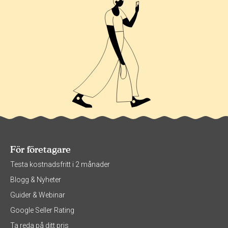
För företagare
Testa kostnadsfritt i 2 månader
Blogg & Nyheter
Guider & Webinar
Google Seller Rating
Ta reda på ditt pris