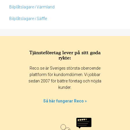
Bilplåtslagare i Värmland
Bilplåtslagare i Säffle
Tjänsteföretag lever på sitt goda
rykte:
Betyg & tidpunkt:
Reco.se är Sveriges största oberoende
Alla
365 dagar
90 dagar
30 dagar
plattform för kundomdömen. Vi jobbar
sedan 2007 för bättre företag och nöjda
50%
kunder.
50%
0%
Så här fungerar Reco »
0%
0%