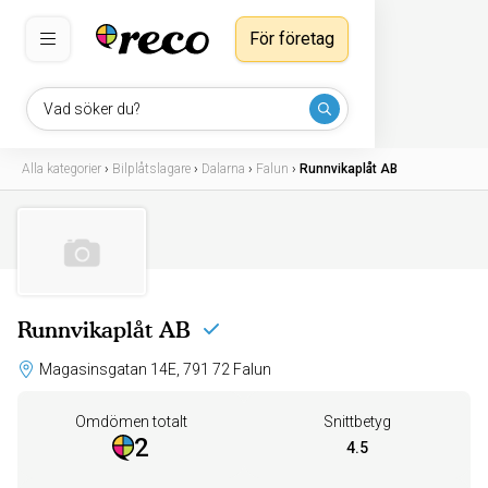
För företag
Vad söker du?
Alla kategorier
›
Bilplåtslagare
›
Dalarna
›
Falun
›
Runnvikaplåt AB
Runnvikaplåt AB
Magasinsgatan 14E, 791 72 Falun
Omdömen totalt
Snittbetyg
2
4.5