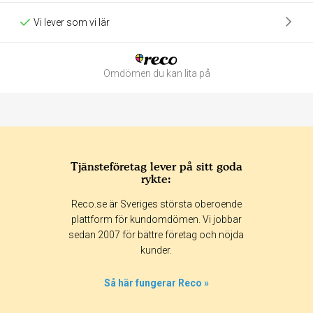
Vi lever som vi lär
Omdömen du kan lita på
Tjänsteföretag lever på sitt goda
rykte:
Betyg & tidpunkt:
Reco.se är Sveriges största oberoende
Alla
365 dagar
90 dagar
30 dagar
plattform för kundomdömen. Vi jobbar
sedan 2007 för bättre företag och nöjda
0%
kunder.
0%
0%
Så här fungerar Reco »
0%
100%