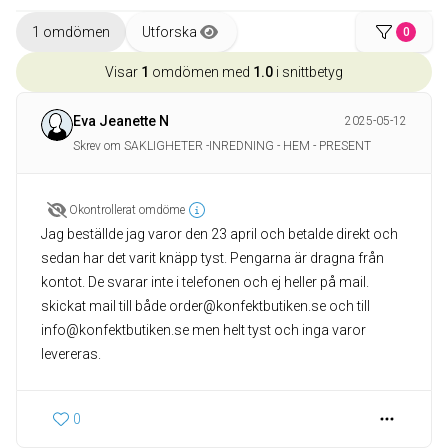
1 omdömen
Utforska
0
Visar
1
omdömen med
1.0
i snittbetyg
Eva Jeanette N
2025-05-12
Skrev om SAKLIGHETER -INREDNING - HEM - PRESENT
Okontrollerat omdöme
Jag beställde jag varor den 23 april och betalde direkt och
sedan har det varit knäpp tyst. Pengarna är dragna från
kontot. De svarar inte i telefonen och ej heller på mail.
skickat mail till både order@konfektbutiken.se och till
info@konfektbutiken.se men helt tyst och inga varor
levereras.
0