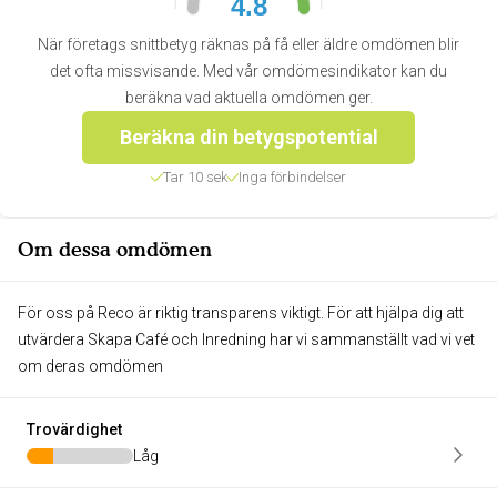
4.8
När företags snittbetyg räknas på få eller äldre omdömen blir
det ofta missvisande. Med vår omdömesindikator kan du
beräkna vad aktuella omdömen ger.
Beräkna din betygspotential
Tar 10 sek
Inga förbindelser
Om dessa omdömen
För oss på Reco är riktig transparens viktigt. För att hjälpa dig att
utvärdera Skapa Café och Inredning har vi sammanställt vad vi vet
om deras omdömen
Trovärdighet
Låg