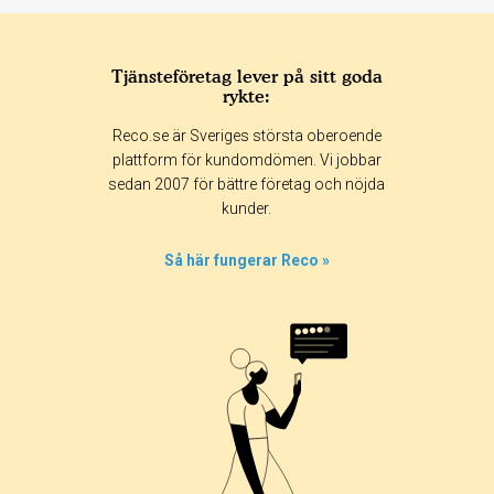
Tjänsteföretag lever på sitt goda
rykte:
Betyg & tidpunkt:
Reco.se är Sveriges största oberoende
Alla
365 dagar
90 dagar
30 dagar
plattform för kundomdömen. Vi jobbar
sedan 2007 för bättre företag och nöjda
100%
kunder.
0%
0%
Så här fungerar Reco »
0%
0%