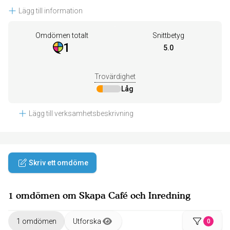
Lägg till information
Omdömen totalt
Snittbetyg
1
5.0
Trovärdighet
Låg
Lägg till verksamhetsbeskrivning
Skriv ett omdöme
1 omdömen om Skapa Café och Inredning
1 omdömen
Utforska
0