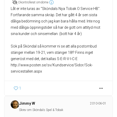
Okontrollerat omdöme
Låt er inte luras av "Sköndals Nya Tobak O Service HB".
Fortfarande samma skräp. Det har gått 4 år sen sista
dåliga bedömning och jag kan bara hålla med. Inte nog
med dåliga öppningstider så har de gott om attityd mot
sina kunder och sinsemellan. (bott här 4 år)
Sök på Sköndal så kommer ni se att alla postombud
stänger mellan 19-21, vem stänger 18!? Finns inget
generöst med det, det kallas S-E-R-V-I-C-E
http://www.posten.se/sv/Kundservice/Sidor/Sok-
servicestallen.aspx
1
Jimmy W
2010-06-01
Skrev om Sköndals Spel & Tobak