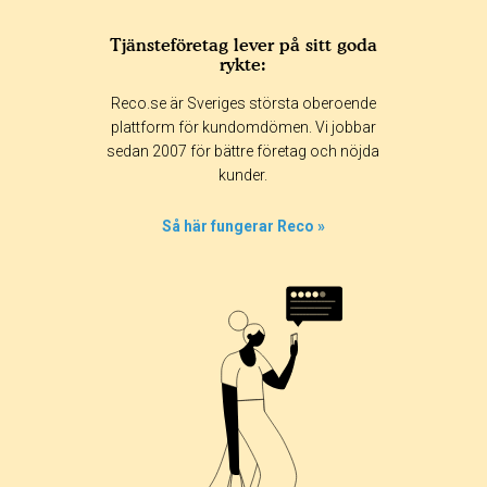
Tjänsteföretag lever på sitt goda
rykte:
Betyg & tidpunkt:
Reco.se är Sveriges största oberoende
Alla
365 dagar
90 dagar
30 dagar
plattform för kundomdömen. Vi jobbar
sedan 2007 för bättre företag och nöjda
17%
kunder.
0%
0%
Så här fungerar Reco »
17%
67%