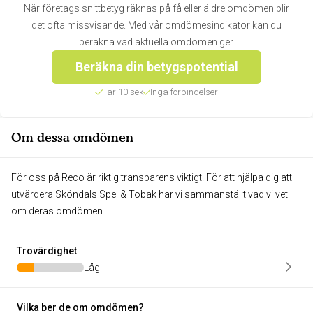
När företags snittbetyg räknas på få eller äldre omdömen blir
det ofta missvisande. Med vår omdömesindikator kan du
beräkna vad aktuella omdömen ger.
Beräkna din betygspotential
Tar 10 sek
Inga förbindelser
Om dessa omdömen
För oss på Reco är riktig transparens viktigt. För att hjälpa dig att
utvärdera Sköndals Spel & Tobak har vi sammanställt vad vi vet
om deras omdömen
Trovärdighet
Låg
Vilka ber de om omdömen?