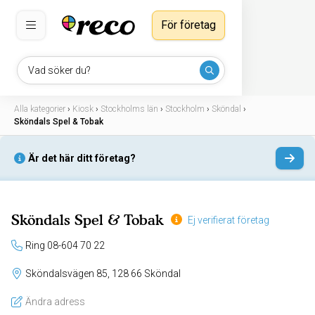
För företag
Vad söker du?
Alla kategorier
›
Kiosk
›
Stockholms län
›
Stockholm
›
Sköndal
›
Sköndals Spel & Tobak
Är det här ditt företag?
Sköndals Spel & Tobak
Ej verifierat företag
Ring 08-604 70 22
Sköndalsvägen 85, 128 66 Sköndal
Ändra adress