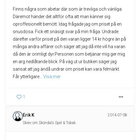
Finns några som abetar där som är trevliga och vänliga.
Däremot händer det alltför ofta att man känner sig
oproffesionellt bemött. Idag frågade jag om priset på en
snusdosa. Fick ett snäsigt svar på min fråga. Undrade
därefter varför priset på den varan ligger 14 kr högre än på
många andra affärer och säger att jag då inte vill ha varan
då den är orimligt dyr.Personen som betjänar mig ger mig
en arg nedlåtande blick. På väg ut ur butiken säger jag
sansat att jag ändå undrar om priset kan vara felmärkt.
Får ytterligare
... 
Visa mer
1
Erik K
2014-07-08
Skrev om Sköndals Spel & Tobak