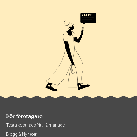
0%
För företagare
Testa kostnadsfritt i 2 månader
Blogg & Nyheter