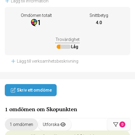
Lägg till information
Omdömen totalt
Snittbetyg
1
4.0
Trovärdighet
Låg
Lägg till verksamhetsbeskrivning
Skriv ett omdöme
1 omdömen om Skopunkten
1 omdömen
Utforska
0