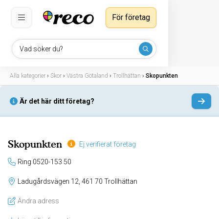
För företag
Vad söker du?
Alla kategorier
›
Skor
›
Västra Götaland
›
Trollhättan
›
Skopunkten
Är det här ditt företag?
Skopunkten
Ej verifierat företag
Ring 0520-153 50
Ladugårdsvägen 12, 461 70 Trollhättan
Ändra adress