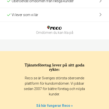
Oberoende omdömen från riktiga kunder
Vi lever som vi lär
Omdömen du kan lita på
Tjänsteföretag lever på sitt goda
rykte:
Betyg & tidpunkt:
Reco.se är Sveriges största oberoende
Alla
365 dagar
90 dagar
30 dagar
plattform för kundomdömen. Vi jobbar
sedan 2007 för bättre företag och nöjda
0%
kunder.
100%
0%
Så här fungerar Reco »
0%