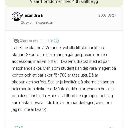
Visar
1
omdömen med
4.0
i snittbetyg
Alexandra E
2008-08-27
Skrev om Skopunkten
Okontrollerat omdöme
Tag 3, betala för 2. Vi känner väl alla till skopunktens
slogan. Skor för mig är många gånger precis som en
accessoar, man vill piffa till kvällens dräckt med ett par
matchande skor. Men som student kan det vara magert på
kontot och ett par skor för 700 är uteslutet. Då är
skopunkten perfekt. Sen är ju kvalitén på skorna en annan
sak man kan diskutera. Måste ändå rekomendera butiken
och dess anställda. Har själv tillhört den gruppen och jag
kan nästan lova attt du blir väl omhändertagen, även om
jag nu inte är kvar;-)