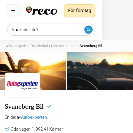
För företag
Vad söker du?
Alla kategorier
›
Bilverkstad
›
Kalmar
›
Kalmar
›
Svaneberg Bil
Svaneberg Bil
En del av
Autoexperten
Odalvägen 1, 392 41 Kalmar