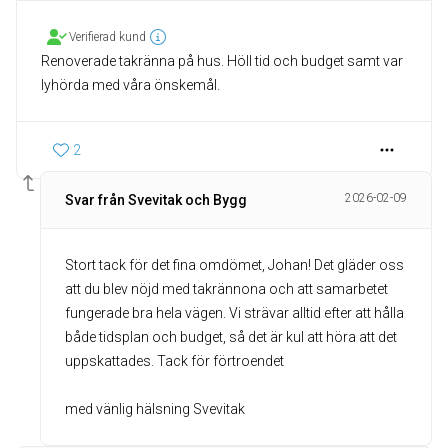
Verifierad kund
Renoverade takränna på hus. Höll tid och budget samt var
lyhörda med våra önskemål.
2
2026-02-09
Svar från Svevitak och Bygg
Stort tack för det fina omdömet, Johan! Det gläder oss
att du blev nöjd med takrännona och att samarbetet
fungerade bra hela vägen. Vi strävar alltid efter att hålla
både tidsplan och budget, så det är kul att höra att det
uppskattades. Tack för förtroendet
med vänlig hälsning Svevitak