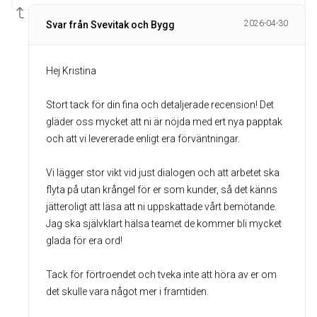
2026-04-30
Svar från Svevitak och Bygg
Hej Kristina
Stort tack för din fina och detaljerade recension! Det
gläder oss mycket att ni är nöjda med ert nya papptak
och att vi levererade enligt era förväntningar.
Vi lägger stor vikt vid just dialogen och att arbetet ska
flyta på utan krångel för er som kunder, så det känns
jätteroligt att läsa att ni uppskattade vårt bemötande.
Jag ska självklart hälsa teamet de kommer bli mycket
glada för era ord!
Tack för förtroendet och tveka inte att höra av er om
det skulle vara något mer i framtiden.