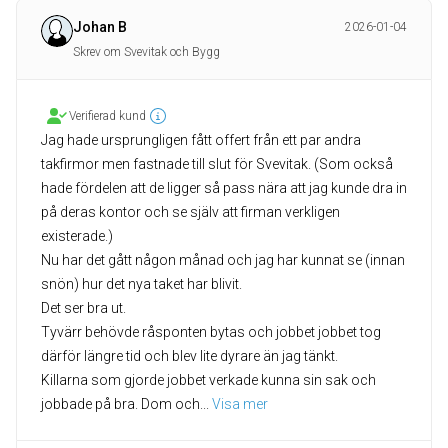
Johan B
2026-01-04
Skrev om Svevitak och Bygg
Verifierad kund
Jag hade ursprungligen fått offert från ett par andra
takfirmor men fastnade till slut för Svevitak. (Som också
hade fördelen att de ligger så pass nära att jag kunde dra in
på deras kontor och se själv att firman verkligen
existerade.)
Nu har det gått någon månad och jag har kunnat se (innan
snön) hur det nya taket har blivit.
Det ser bra ut.
Tyvärr behövde råsponten bytas och jobbet jobbet tog
därför längre tid och blev lite dyrare än jag tänkt.
Killarna som gjorde jobbet verkade kunna sin sak och
jobbade på bra. Dom och
... 
Visa mer