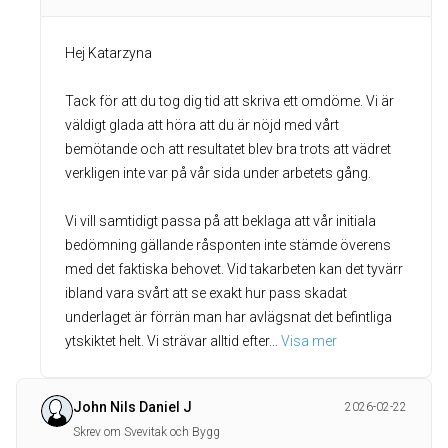
Hej Katarzyna
Tack för att du tog dig tid att skriva ett omdöme. Vi är
väldigt glada att höra att du är nöjd med vårt
bemötande och att resultatet blev bra trots att vädret
verkligen inte var på vår sida under arbetets gång.
Vi vill samtidigt passa på att beklaga att vår initiala
bedömning gällande råsponten inte stämde överens
med det faktiska behovet. Vid takarbeten kan det tyvärr
ibland vara svårt att se exakt hur pass skadat
underlaget är förrän man har avlägsnat det befintliga
ytskiktet helt. Vi strävar alltid efter
... 
Visa mer
John Nils Daniel J
2026-02-22
Skrev om Svevitak och Bygg