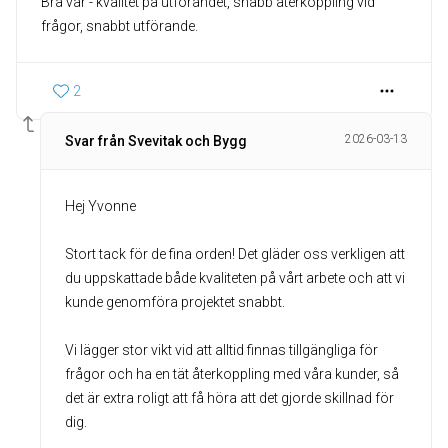
Bra var - kvalitet på utförandet, snabb återkoppling vid
frågor, snabbt utförande.
2
2026-03-13
Svar från Svevitak och Bygg
Hej Yvonne
Stort tack för de fina orden! Det gläder oss verkligen att
du uppskattade både kvaliteten på vårt arbete och att vi
kunde genomföra projektet snabbt.
Vi lägger stor vikt vid att alltid finnas tillgängliga för
frågor och ha en tät återkoppling med våra kunder, så
det är extra roligt att få höra att det gjorde skillnad för
dig.