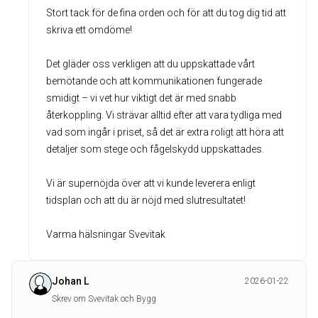
Stort tack för de fina orden och för att du tog dig tid att
skriva ett omdöme!
Det gläder oss verkligen att du uppskattade vårt
bemötande och att kommunikationen fungerade
smidigt – vi vet hur viktigt det är med snabb
återkoppling. Vi strävar alltid efter att vara tydliga med
vad som ingår i priset, så det är extra roligt att höra att
detaljer som stege och fågelskydd uppskattades.
Vi är supernöjda över att vi kunde leverera enligt
tidsplan och att du är nöjd med slutresultatet!
Varma hälsningar Svevitak
Johan L
2026-01-22
Skrev om Svevitak och Bygg