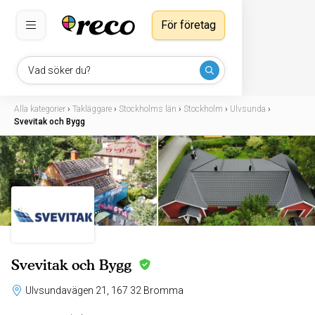
För företag
Vad söker du?
Alla kategorier
›
Takläggare
›
Stockholms län
›
Stockholm
›
Ulvsunda
›
Svevitak och Bygg
Svevitak och Bygg
Ulvsundavägen 21, 167 32 Bromma