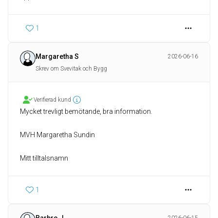
1
Margaretha S
2026-06-16
Skrev om Svevitak och Bygg
Verifierad kund
Mycket trevligt bemötande, bra information.
MVH Margaretha Sundin
Mitt tilltalsnamn
1