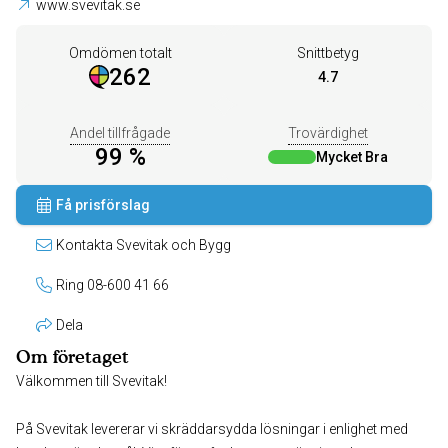
www.svevitak.se
Omdömen totalt
Snittbetyg
262
4.7
Andel tillfrågade
Trovärdighet
99 %
Mycket Bra
Få prisförslag
Kontakta Svevitak och Bygg
Ring 08-600 41 66
Dela
Om företaget
Välkommen till Svevitak!
På Svevitak levererar vi skräddarsydda lösningar i enlighet med