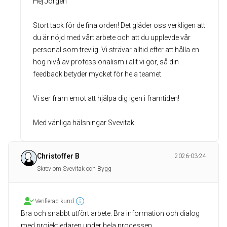
Hej Jörgen
Stort tack för de fina orden! Det gläder oss verkligen att
du är nöjd med vårt arbete och att du upplevde vår
personal som trevlig. Vi strävar alltid efter att hålla en
hög nivå av professionalism i allt vi gör, så din
feedback betyder mycket för hela teamet.
Vi ser fram emot att hjälpa dig igen i framtiden!
Med vänliga hälsningar Svevitak
Christoffer B
2026-03-24
Skrev om Svevitak och Bygg
Verifierad kund
Bra och snabbt utfört arbete. Bra information och dialog
med projektledaren under hela processen.