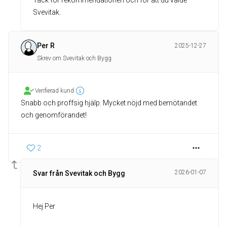
Tack för rekommendationen och för att du valde
Svevitak.
Per R
2025-12-27
Skrev om Svevitak och Bygg
Verifierad kund
Snabb och proffsig hjälp. Mycket nöjd med bemötandet
och genomförandet!
2
2026-01-07
Svar från Svevitak och Bygg
Hej Per