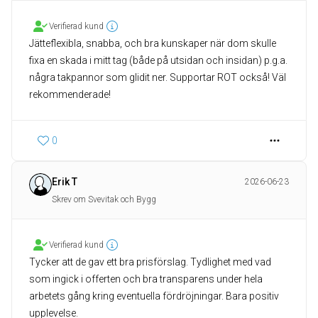
Verifierad kund
Jätteflexibla, snabba, och bra kunskaper när dom skulle
fixa en skada i mitt tag (både på utsidan och insidan) p.g.a.
några takpannor som glidit ner. Supportar ROT också! Väl
rekommenderade!
0
Erik T
2026-06-23
Skrev om Svevitak och Bygg
Verifierad kund
Tycker att de gav ett bra prisförslag. Tydlighet med vad
som ingick i offerten och bra transparens under hela
arbetets gång kring eventuella fördröjningar. Bara positiv
upplevelse.