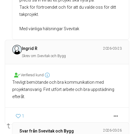
precis så vi vill att ett projekt ska flyta på.
Tack för förtroendet och för att du valde oss för ditt
takprojekt.
Med vänliga hälsningar Svevitak
Ingrid R
2026-03-23
Skrev om Svevitak och Bygg
Verifierad kund
Trevligt bemötande och bra kommunikation med
projektansvarig. Fint utfört arbete och bra uppstädning
efteråt.
1
2026-03-26
Svar från Svevitak och Bygg