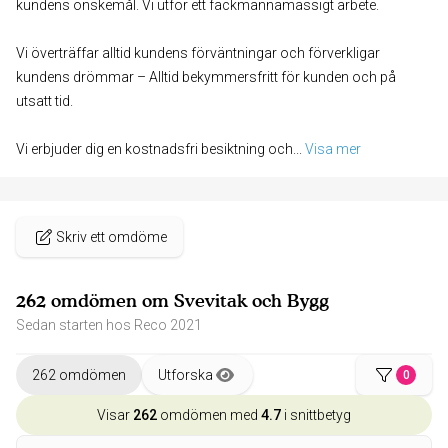
kundens önskemål. Vi utför ett fackmannamässigt arbete.
Vi överträffar alltid kundens förväntningar och förverkligar
kundens drömmar – Alltid bekymmersfritt för kunden och på
utsatt tid.
Vi erbjuder dig en kostnadsfri besiktning och
... 
Visa mer
Skriv ett omdöme
262 omdömen om Svevitak och Bygg
Sedan starten hos Reco 2021
262 omdömen
Utforska
0
Visar
262
omdömen med
4.7
i snittbetyg