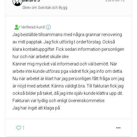
Barbro J
2026-06-15
Skrev om Svevitak och Bygg
Verifierad kund
Jag beställde tillsammans med några grannar renovering
av mitt papptak. Jag fick utförlig t orderförslag. Också
klara kontaktuppgifter. Fick sedan information personligen
hur och när arbetet skulle ske.
Känner mig mycket väl informerad och väl bemött. När
arbete inte kunde utföras pga vädret fick jag info om detta.
Nu när arbetet är klart har jag personligen fått fråga om jag
är nöjd med arbetet. Känns väldigt bra. Till fakturan fick jag
också bilder på taket, då jag inte själv kunde klättra upp dit.
Fakturan var tydlig och enligt överenskommelse.
Jag har inget att klaga på
1