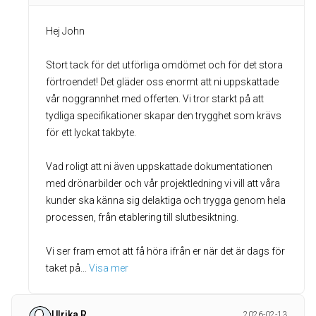
Hej John
Stort tack för det utförliga omdömet och för det stora
förtroendet! Det gläder oss enormt att ni uppskattade
vår noggrannhet med offerten. Vi tror starkt på att
tydliga specifikationer skapar den trygghet som krävs
för ett lyckat takbyte.
Vad roligt att ni även uppskattade dokumentationen
med drönarbilder och vår projektledning vi vill att våra
kunder ska känna sig delaktiga och trygga genom hela
processen, från etablering till slutbesiktning.
Vi ser fram emot att få höra ifrån er när det är dags för
taket på
... 
Visa mer
Ulrika R
2026-02-13