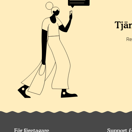
Alla
365 dagar
90 dagar
30 dagar
0%
0%
Tjän
0%
0%
Re
100%
För företagare
Support 