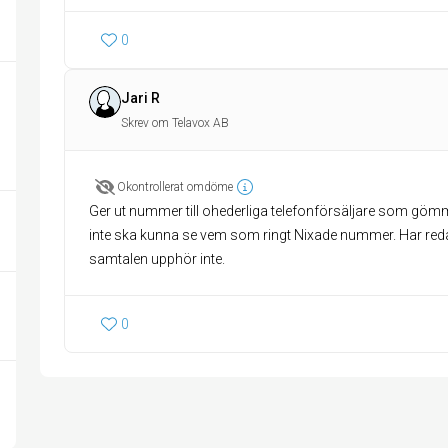
0
Jari R
Skrev om Telavox AB
Okontrollerat omdöme
Ger ut nummer till ohederliga telefonförsäljare som gö
inte ska kunna se vem som ringt Nixade nummer. Har red
samtalen upphör inte.
0