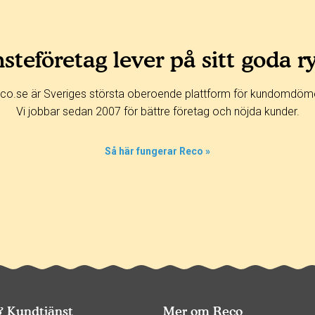
steföretag lever på sitt goda r
co.se är Sveriges största oberoende plattform för kundomdöm
Vi jobbar sedan 2007 för bättre företag och nöjda kunder.
Så här fungerar Reco »
& Kundtjänst
Mer om Reco