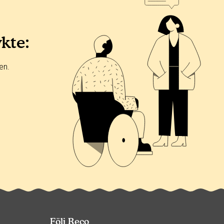
ykte:
en.
Följ Reco