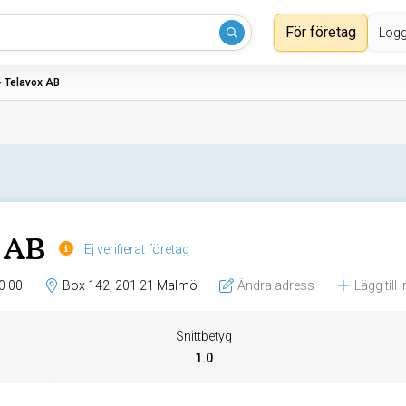
För företag
Logg
›
Telavox AB
x AB
Ej verifierat företag
0 00
Box 142, 201 21 Malmö
Ändra adress
Lägg till
Snittbetyg
1.0