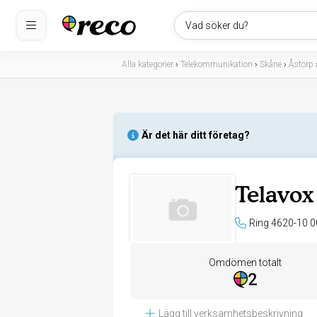
Vad söker du?
Alla kategorier
›
Telekommunikation
›
Skåne
›
Åstorp
Är det här ditt företag?
Telavo
Ring 4620-10 0
Omdömen totalt
2
Lägg till verksamhetsbeskrivning