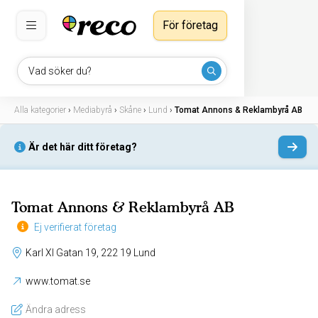
För företag
Vad söker du?
Alla kategorier
›
Mediabyrå
›
Skåne
›
Lund
›
Tomat Annons & Reklambyrå AB
Är det här ditt företag?
Tomat Annons & Reklambyrå AB
Ej verifierat företag
Karl XI Gatan 19, 222 19 Lund
www.tomat.se
Ändra adress