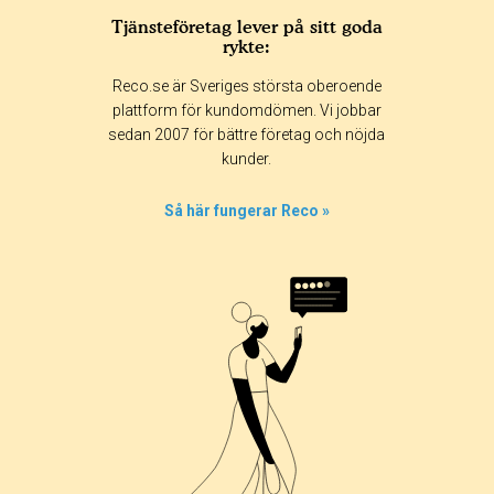
Tjänsteföretag lever på sitt goda
rykte:
Betyg & tidpunkt:
Reco.se är Sveriges största oberoende
Alla
365 dagar
90 dagar
30 dagar
plattform för kundomdömen. Vi jobbar
sedan 2007 för bättre företag och nöjda
100%
kunder.
0%
0%
Så här fungerar Reco »
0%
0%