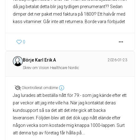
då jag betalat detta blir jag tydligen prenumerant?? Sedan
dimper det ner paket med faktura på 1800!? Ett halvår med
kass vitaminer. Går inte att returnera. Borde vara förbjudet
0
Börje Karl Erik A
2026-01-23
Skrev om Vision Healthcare Nordic
Okontrollerat omdöme
Jag lurades att beställa nått för 79:- som jag kände efter ett
par veckor att jag inte ville ha. När jag kontaktat deras
kundsupport så sa det att det inte gick att backa
leveransen. Följden blev att det dök upp nått elände efter
någon vecka som kostade mig knappa 1000-lappen. Surt
att denna typ av företag får hålla på....