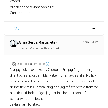
kronor.
Vilseledande reklam och bluff.
Curt Jonsson
0
Sylvia Gerda Margareta F
2026-04-22
Skrev om Vision Healthcare Nordic
Okontrollerat omdöme
När jag fick Provpaket av Glucorol Pro jag ångrade mig
direkt och skickade in blanketten för att avbeställa. Nu fick
jag en ny paket och ringde upp företaget och de säger att
de inte fick min avbeställning och jag måste betala frakt för
att skicka tillbaka något jag har inte beställt och måste
spara kvitto son bevis.
Jävla skam företag.