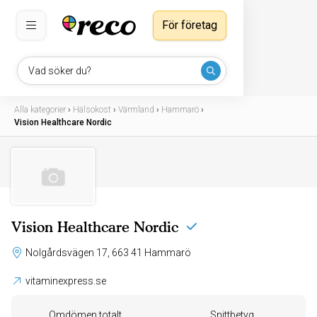
För företag
Vad söker du?
Alla kategorier
›
Hälsokost
›
Värmland
›
Hammarö
›
Vision Healthcare Nordic
Vision Healthcare Nordic
Nolgårdsvägen 17, 663 41 Hammarö
vitaminexpress.se
Omdömen totalt
Snittbetyg