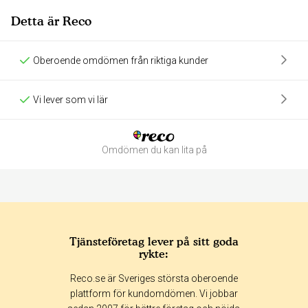
Detta är Reco
Oberoende omdömen från riktiga kunder
Vi lever som vi lär
Omdömen du kan lita på
Tjänsteföretag lever på sitt goda
rykte:
Betyg & tidpunkt:
Reco.se är Sveriges största oberoende
Alla
365 dagar
90 dagar
30 dagar
plattform för kundomdömen. Vi jobbar