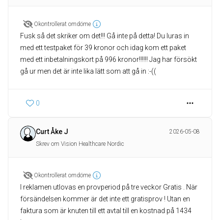
Okontrollerat omdöme
Fusk så det skriker om det!!! Gå inte på detta! Du luras in
med ett testpaket för 39 kronor och idag kom ett paket
med ett inbetalningskort på 996 kronor!!!!!! Jag har försökt
gå ur men det är inte lika lätt som att gå in :-((
0
Curt Åke J
2026-05-08
Skrev om Vision Healthcare Nordic
Okontrollerat omdöme
I reklamen utlovas en provperiod på tre veckor Gratis . När
försändelsen kommer är det inte ett gratisprov ! Utan en
faktura som är knuten till ett avtal till en kostnad på 1434