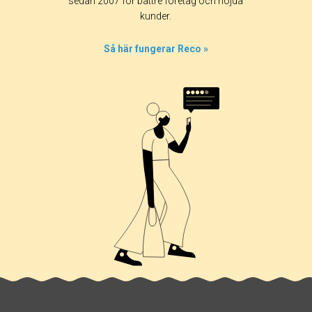
sedan 2007 för bättre företag och nöjda
0%
kunder.
0%
7%
Så här fungerar Reco »
0%
93%