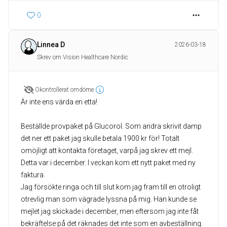
0
Linnea D
2026-03-18
Skrev om Vision Healthcare Nordic
Okontrollerat omdöme
Är inte ens värda en etta!
Beställde provpaket på Glucorol. Som andra skrivit damp
det ner ett paket jag skulle betala 1900 kr för! Totalt
omöjligt att kontakta företaget, varpå jag skrev ett mejl.
Detta var i december. I veckan kom ett nytt paket med ny
faktura.
Jag försökte ringa och till slut kom jag fram till en otroligt
otrevlig man som vägrade lyssna på mig. Han kunde se
mejlet jag skickade i december, men eftersom jag inte fåt
bekräftelse på det räknades det inte som en avbeställning.