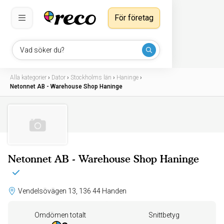
För företag
Vad söker du?
Alla kategorier
›
Dator
›
Stockholms län
›
Haninge
›
Netonnet AB - Warehouse Shop Haninge
Netonnet AB - Warehouse Shop Haninge
Vendelsövägen 13, 136 44 Handen
Omdömen totalt
Snittbetyg