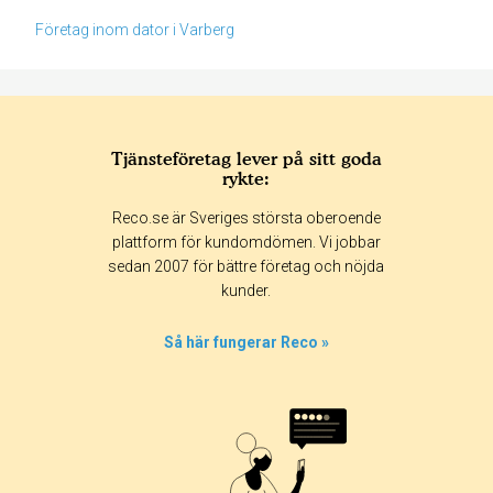
Företag inom dator i Varberg
Tjänsteföretag lever på sitt goda
rykte:
Betyg & tidpunkt:
Reco.se är Sveriges största oberoende
Alla
365 dagar
90 dagar
30 dagar
plattform för kundomdömen. Vi jobbar
sedan 2007 för bättre företag och nöjda
0%
kunder.
0%
0%
Så här fungerar Reco »
0%
100%