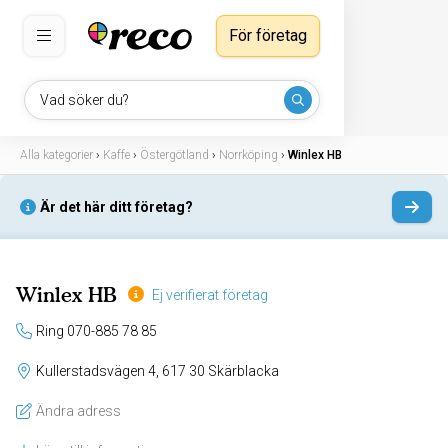
För företag
Vad söker du?
Alla kategorier
›
Kaffe
›
Östergötland
›
Norrköping
›
Winlex HB
Är det här ditt företag?
Winlex HB
Ej verifierat företag
Ring 070-885 78 85
Kullerstadsvägen 4, 617 30 Skärblacka
Ändra adress