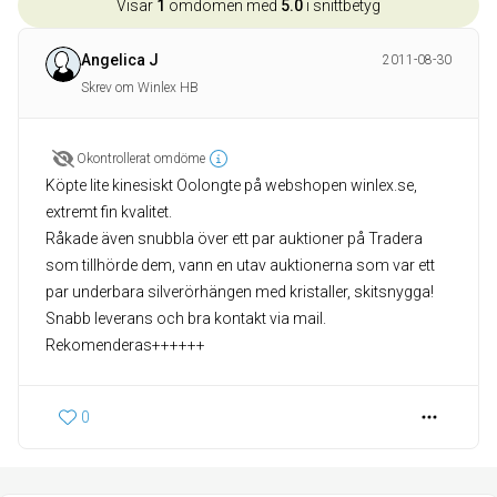
Visar
1
omdömen med
5.0
i snittbetyg
Angelica J
2011-08-30
Skrev om Winlex HB
Okontrollerat omdöme
Köpte lite kinesiskt Oolongte på webshopen winlex.se,
extremt fin kvalitet.
Råkade även snubbla över ett par auktioner på Tradera
som tillhörde dem, vann en utav auktionerna som var ett
par underbara silverörhängen med kristaller, skitsnygga!
Snabb leverans och bra kontakt via mail.
Rekomenderas++++++
0