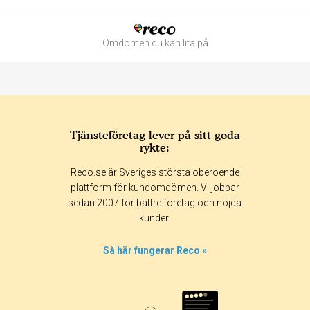
Omdömen du kan lita på
Tjänsteföretag lever på sitt goda
rykte:
Betyg & tidpunkt:
Reco.se är Sveriges största oberoende
Alla
365 dagar
90 dagar
30 dagar
plattform för kundomdömen. Vi jobbar
sedan 2007 för bättre företag och nöjda
100%
kunder.
0%
0%
Så här fungerar Reco »
0%
0%