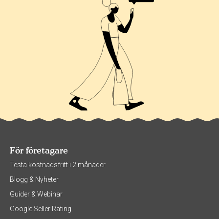
För företagare
Testa kostnadsfritt i 2 månader
Blogg & Nyheter
Guider & Webinar
Google Seller Rating