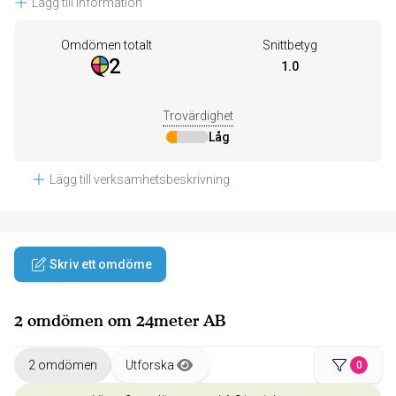
Lägg till information
Omdömen totalt
Snittbetyg
2
1.0
Trovärdighet
Låg
Lägg till verksamhetsbeskrivning
Skriv ett omdöme
2 omdömen om 24meter AB
2 omdömen
Utforska
0