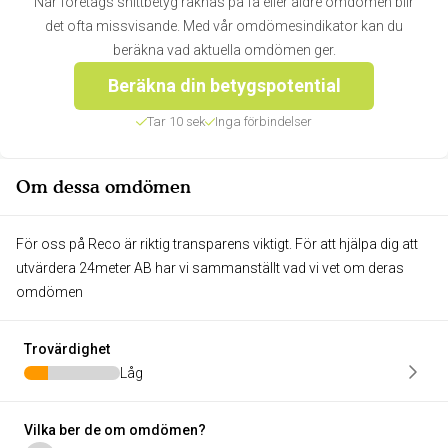
När företags snittbetyg räknas på få eller äldre omdömen blir
det ofta missvisande. Med vår omdömesindikator kan du
beräkna vad aktuella omdömen ger.
Beräkna din betygspotential
Tar 10 sek
Inga förbindelser
Om dessa omdömen
För oss på Reco är riktig transparens viktigt. För att hjälpa dig att
utvärdera 24meter AB har vi sammanställt vad vi vet om deras
omdömen
Trovärdighet
Låg
Vilka ber de om omdömen?