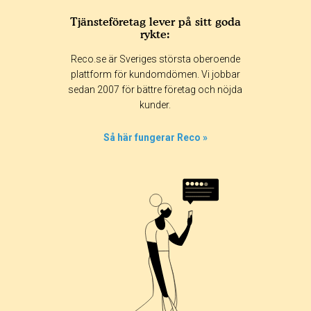
Tjänsteföretag lever på sitt goda
rykte:
Betyg & tidpunkt:
Reco.se är Sveriges största oberoende
Alla
365 dagar
90 dagar
30 dagar
plattform för kundomdömen. Vi jobbar
sedan 2007 för bättre företag och nöjda
0%
kunder.
0%
0%
Så här fungerar Reco »
0%
100%