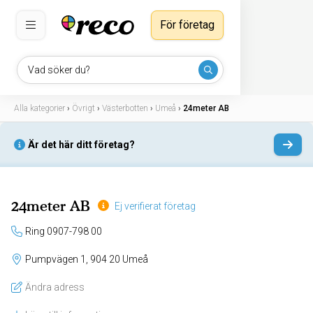
För företag
Vad söker du?
Alla kategorier
›
Övrigt
›
Västerbotten
›
Umeå
›
24meter AB
Är det här ditt företag?
24meter AB
Ej verifierat företag
Ring 0907-798 00
Pumpvägen 1, 904 20 Umeå
Ändra adress