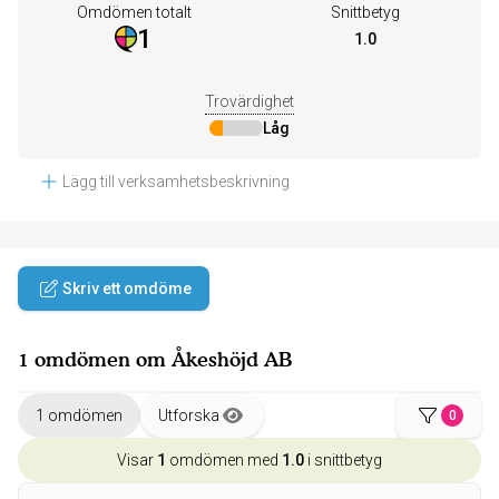
Omdömen totalt
Snittbetyg
1
1.0
Trovärdighet
Låg
Lägg till verksamhetsbeskrivning
Skriv ett omdöme
1 omdömen om Åkeshöjd AB
1 omdömen
Utforska
0
Visar
1
omdömen med
1.0
i snittbetyg