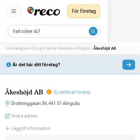
För företag
Vad söker du?
Alla kategorier
›
Övrigt
›
Västra Götaland
›
Alingsås
›
Åkeshöjd AB
Är det här ditt företag?
Åkeshöjd AB
Ej verifierat företag
Drottninggatan 39, 441 31 Alingsås
Ändra adress
Lägg till information