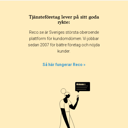
Tjänsteföretag lever på sitt goda
rykte:
Betyg & tidpunkt:
Reco.se är Sveriges största oberoende
Alla
365 dagar
90 dagar
30 dagar
plattform för kundomdömen. Vi jobbar
sedan 2007 för bättre företag och nöjda
0%
kunder.
0%
0%
Så här fungerar Reco »
0%
100%