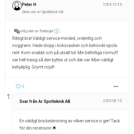
Peter H
2024-12-23
Skrev om Ar Spolteknik AB
Inbjuden av företaget
Riktigt bra! Väldigt service-minded, ordentlig och
noggrann. Hade stopp i köksvasken och behövde spola
rent. Kom snabbt och på utsatt tid. Min befintliga rörmuff
var helt trasig så den byttes ut och där var Albin väldigt
behjälplig. Grymt nöjd!!
0
2025-02-10
Svar från Ar Spolteknik AB
En väldigt bra beskrivning av vilken service vi ger! Tack
för din recension.🌟