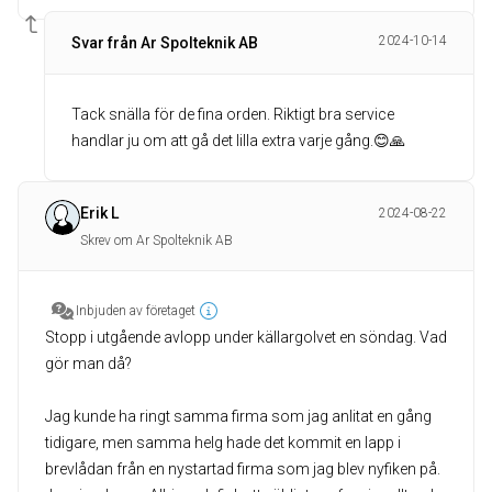
2024-10-14
Svar från Ar Spolteknik AB
Tack snälla för de fina orden. Riktigt bra service
handlar ju om att gå det lilla extra varje gång.😊🙏
Erik L
2024-08-22
Skrev om Ar Spolteknik AB
Inbjuden av företaget
Stopp i utgående avlopp under källargolvet en söndag. Vad
gör man då?
Jag kunde ha ringt samma firma som jag anlitat en gång
tidigare, men samma helg hade det kommit en lapp i
brevlådan från en nystartad firma som jag blev nyfiken på.