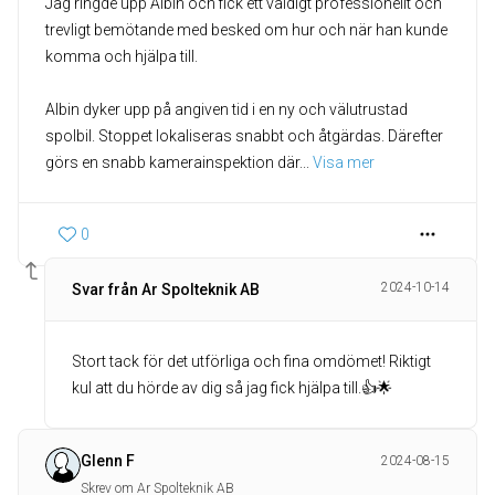
Jag ringde upp Albin och fick ett väldigt professionellt och
trevligt bemötande med besked om hur och när han kunde
komma och hjälpa till.
Albin dyker upp på angiven tid i en ny och välutrustad
spolbil. Stoppet lokaliseras snabbt och åtgärdas. Därefter
görs en snabb kamerainspektion där
... 
Visa mer
0
2024-10-14
Svar från Ar Spolteknik AB
Stort tack för det utförliga och fina omdömet! Riktigt
kul att du hörde av dig så jag fick hjälpa till.👍🌟
Glenn F
2024-08-15
Skrev om Ar Spolteknik AB