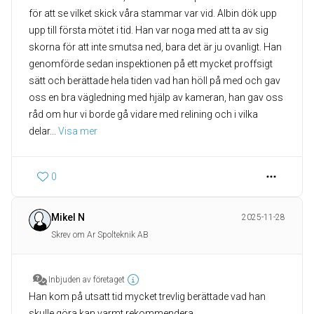
för att se vilket skick våra stammar var vid. Albin dök upp
upp till första mötet i tid. Han var noga med att ta av sig
skorna för att inte smutsa ned, bara det är ju ovanligt. Han
genomförde sedan inspektionen på ett mycket proffsigt
sätt och berättade hela tiden vad han höll på med och gav
oss en bra vägledning med hjälp av kameran, han gav oss
råd om hur vi borde gå vidare med relining och i vilka
delar
... 
Visa mer
0
Mikel N
2025-11-28
Skrev om Ar Spolteknik AB
Inbjuden av företaget
Han kom på utsatt tid mycket trevlig berättade vad han
skulle göra kan varmt rekommendera