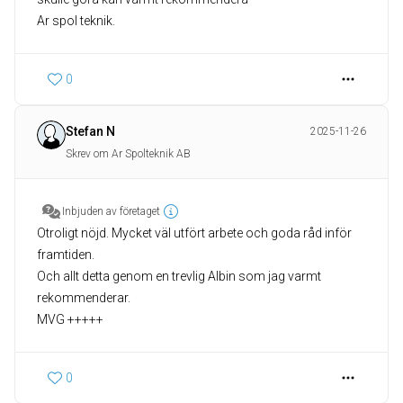
Ar spol teknik.
0
Stefan N
2025-11-26
Skrev om Ar Spolteknik AB
Inbjuden av företaget
Otroligt nöjd. Mycket väl utfört arbete och goda råd inför
framtiden.
Och allt detta genom en trevlig Albin som jag varmt
rekommenderar.
MVG +++++
0