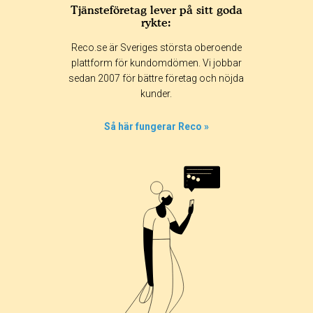
Tjänsteföretag lever på sitt goda
rykte:
Betyg & tidpunkt:
Reco.se är Sveriges största oberoende
Alla
365 dagar
90 dagar
30 dagar
plattform för kundomdömen. Vi jobbar
sedan 2007 för bättre företag och nöjda
97%
kunder.
3%
0%
Så här fungerar Reco »
0%
0%