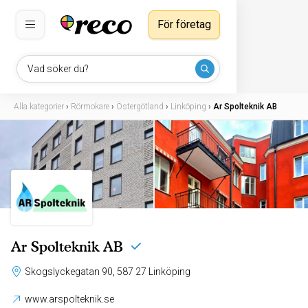
För företag
Vad söker du?
Alla kategorier
›
Rörmokare
›
Östergötland
›
Linköping
›
Ar Spolteknik AB
Ar Spolteknik AB
Skogslyckegatan 90, 587 27 Linköping
www.arspolteknik.se