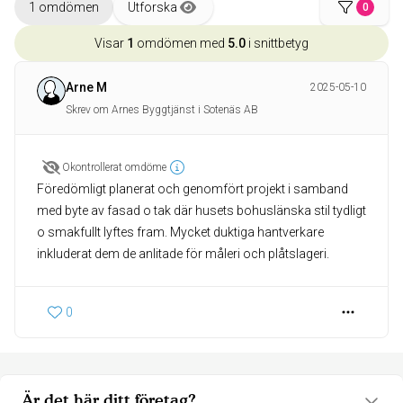
1 omdömen
Utforska
0
Visar
1
omdömen med
5.0
i snittbetyg
Arne M
2025-05-10
Skrev om Arnes Byggtjänst i Sotenäs AB
Okontrollerat omdöme
Föredömligt planerat och genomfört projekt i samband
med byte av fasad o tak där husets bohuslänska stil tydligt
o smakfullt lyftes fram. Mycket duktiga hantverkare
inkluderat dem de anlitade för måleri och plåtslageri.
0
Är det här ditt företag?