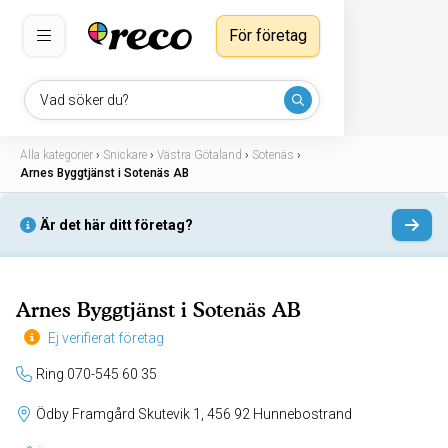
För företag
Vad söker du?
Alla kategorier
›
Snickare
›
Västra Götaland
›
Sotenäs
›
Arnes Byggtjänst i Sotenäs AB
Är det här ditt företag?
Arnes Byggtjänst i Sotenäs AB
Ej verifierat företag
Ring 070-545 60 35
Ödby Framgård Skutevik 1, 456 92 Hunnebostrand