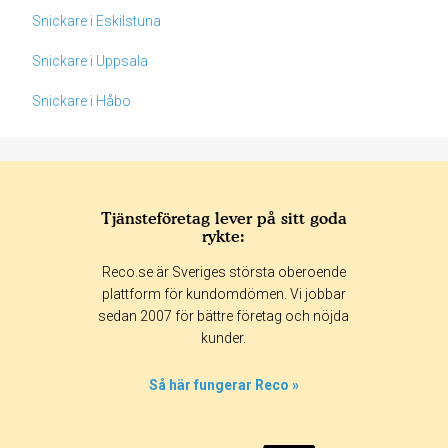
Snickare i Eskilstuna
Snickare i Uppsala
Snickare i Håbo
Tjänsteföretag lever på sitt goda
rykte:
Betyg & tidpunkt:
Reco.se är Sveriges största oberoende
Alla
365 dagar
90 dagar
30 dagar
plattform för kundomdömen. Vi jobbar
sedan 2007 för bättre företag och nöjda
100%
kunder.
0%
0%
Så här fungerar Reco »
0%
0%