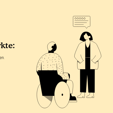
ykte:
en.