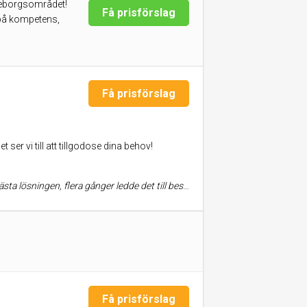
öteborgsområdet!
Få prisförslag
 på kompetens,
Få prisförslag
er vi till att tillgodose dina behov!
 har ett bra samarbete, vilket innebar att samordningen flöt på väldigt bra. Tidplanen hölls, och vi landade under budgeterat pris. Vi rekommenderar Jens Hansen, vår vindsbyggnation låg på ca 1,6 mkr inkl moms
Få prisförslag