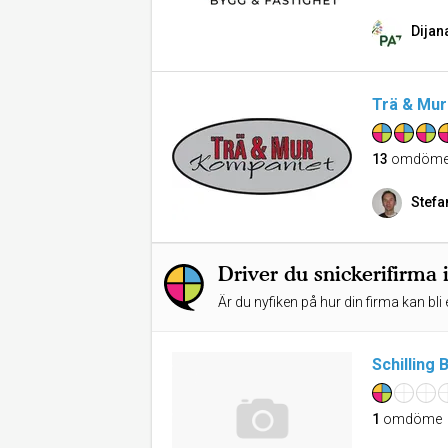
Dijan
Trä & Mu
13
omdöme
Stefa
Driver du snickerifirma 
Är du nyfiken på hur din firma kan bli 
Schilling
1
omdöme