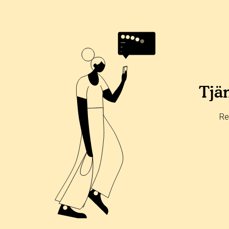
Tjän
Re