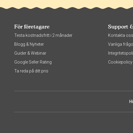
För företagare
Support 
Testa kostnadsfritt i 2 månader
Kontakta os
Blogg & Nyheter
Vanliga frågo
Guider & Webinar
Integritetsp
Google Seller Rating
Cookiepolicy
Ta reda på ditt pris
H