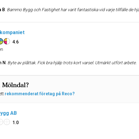
a B
:
Bammo Bygg och Fastighet har varit fantastiska vid varje tillfälle de hjälpt oss. Snabb återkoppling, punktualitet och problemlösning är 
rkompaniet
4.6
n
n N
:
Byte av plåttak. Fick bra hjälp trots kort varsel. Utmärkt utfört arbete.
i Mölndal?
ett
rekommenderat företag på Reco?
 Bygg AB
1.0