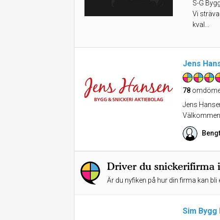
S-G Bygg
Vi sträva
kval...
Jens Hans
78
omdöme
Jens Hansen 
Välkommen
Bengt
Driver du snickerifirma 
Är du nyfiken på hur din firma kan bli 
Sim Bygg