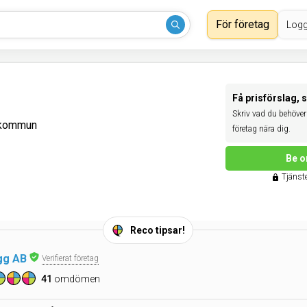
För företag
Logg
Få prisförslag, 
Skriv vad du behöver 
 kommun
företag nära dig.
Be o
Tjänste
Reco tipsar!
gg AB
Verifierat företag
41
omdömen