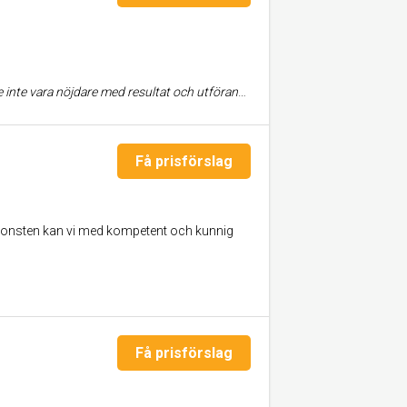
 team är genuint mån om sina kunder. De fanns alltid tillgänglig för frågor och visade ett stort engagemang genom hela processen. Bättre bemötande går inte att hitta! Kan varmt rekommendera Sim Bygg Koncept!
Få prisförslag
konsten kan vi med kompetent och kunnig
Få prisförslag