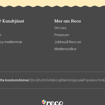
& Kundtjänst
Mer om Reco
s
Om oss
r
Pressrum
olicy medlemmar
Jobba på Reco.se
Medlemsvillkor
itta kundomdömen:
Stockholm
Göteborg
Malmö
Uppsala
Populära före