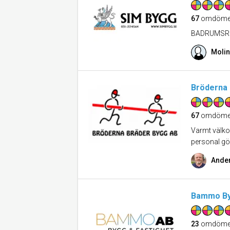
67
omdöme
BADRUMSRE
Molin
Bröderna 
67
omdöme
Varmt välko
personal gör
Ande
Bammo By
23
omdöme