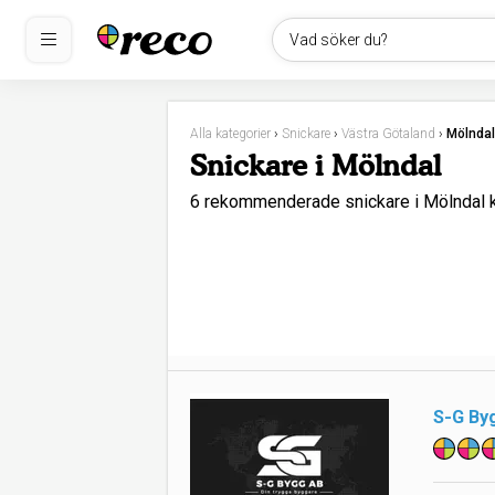
Vad söker du?
Alla kategorier
›
Snickare
›
Västra Götaland
›
Mölndal
Snickare i Mölndal
6 rekommenderade snickare i Mölndal
S-G By