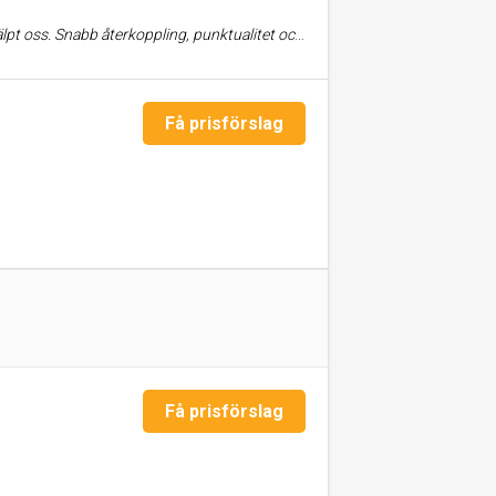
deras styrka. Vi är supernöjda med deras service och ser fram emot fortsatt samarbete.
Få prisförslag
Få prisförslag