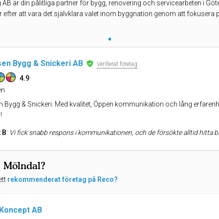
 AB är din pålitliga partner för bygg, renovering och servicearbeten i G
r efter att vara det självklara valet inom byggnation genom att fokusera
•
en Bygg & Snickeri AB
Verifierat företag
4.9
n
Bygg & Snickeri. Med kvalitet, Öppen kommunikation och lång erfarenhet s
!
 B
:
Vi fick snabb respons i kommunikationen, och de försökte alltid hitta bästa lösningen, flera gånger ledde det till besparingar, trots att vi hade löpande räkning (mindre intäkter till Jens Hansen). Det blev väldigt fin finish, och allt utfördes väldigt noggrant. En fördel är att gruppen av andra hantverkare som är inblandade i bygget
i Mölndal?
ett
rekommenderat företag på Reco?
 Koncept AB