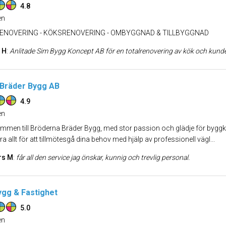
4.8
n
NOVERING - KÖKSRENOVERING - OMBYGGNAD & TILLBYGGNAD
 H
:
Anlitade Sim Bygg Koncept AB för en totalrenovering av kök och kunde inte vara nöjdare med resultat och utförande! Hela teamet är otroligt professionella, serviceinriktade och tillmötesgående. De var lyhörda för våra önskemål men kom också med ärlig feedback och förslag för att renoveringen skulle bli så bra som möjligt. Mirko och hans
Bräder Bygg AB
4.9
n
mmen till Bröderna Bräder Bygg, med stor passion och glädje för bygg
a allt för att tillmötesgå dina behov med hjälp av professionell vägl...
rs M
:
får all den service jag önskar, kunnig och trevlig personal.
gg & Fastighet
5.0
n