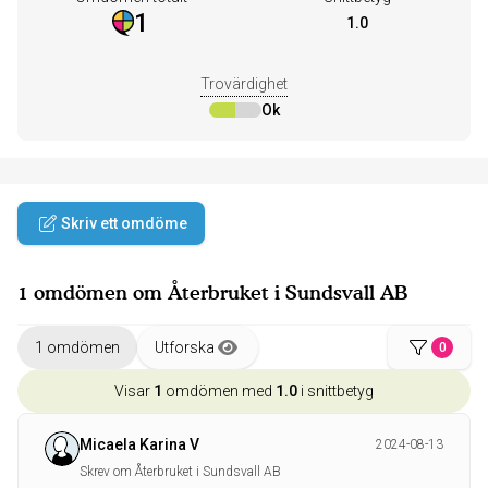
1
1.0
Trovärdighet
Ok
Skriv ett omdöme
1 omdömen om Återbruket i Sundsvall AB
1 omdömen
Utforska
0
Visar
1
omdömen med
1.0
i snittbetyg
Micaela Karina V
2024-08-13
Skrev om Återbruket i Sundsvall AB