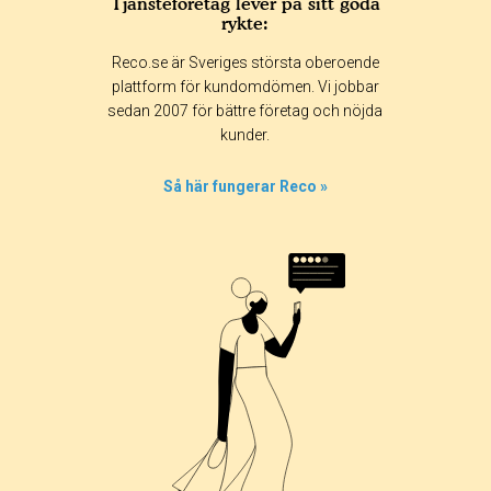
Tjänsteföretag lever på sitt goda
rykte:
Betyg & tidpunkt:
Reco.se är Sveriges största oberoende
Alla
365 dagar
90 dagar
30 dagar
plattform för kundomdömen. Vi jobbar
sedan 2007 för bättre företag och nöjda
0%
kunder.
0%
0%
Så här fungerar Reco »
0%
100%