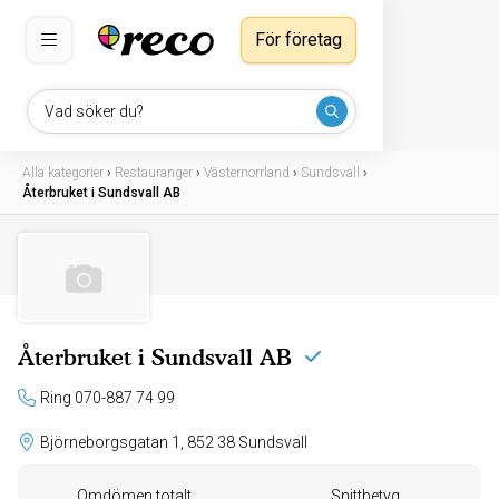
För företag
Vad söker du?
Alla kategorier
›
Restauranger
›
Västernorrland
›
Sundsvall
›
Återbruket i Sundsvall AB
Återbruket i Sundsvall AB
Ring 070-887 74 99
Björneborgsgatan 1, 852 38 Sundsvall
Omdömen totalt
Snittbetyg