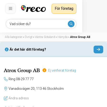
För företag
Vad söker du?
Alla kategorier
›
Övrigt
›
Västra Götaland
›
Härryda
›
Atrox Group AB
Är det här ditt företag?
Atrox Group AB
Ej verifierat företag
Ring 08-29 77 77
Vanadisvägen 20, 113 46 Stockholm
Ändra adress