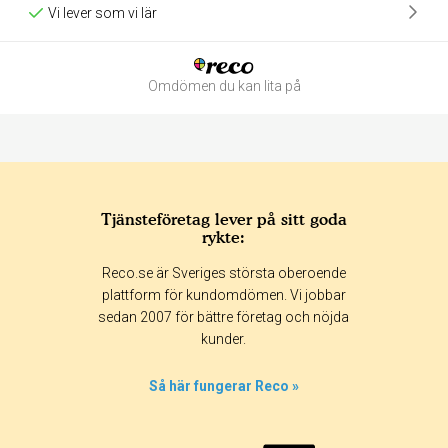
Vi lever som vi lär
Omdömen du kan lita på
Tjänsteföretag lever på sitt goda
rykte:
Betyg & tidpunkt:
Reco.se är Sveriges största oberoende
Alla
365 dagar
90 dagar
30 dagar
plattform för kundomdömen. Vi jobbar
sedan 2007 för bättre företag och nöjda
0%
kunder.
0%
0%
Så här fungerar Reco »
0%
100%