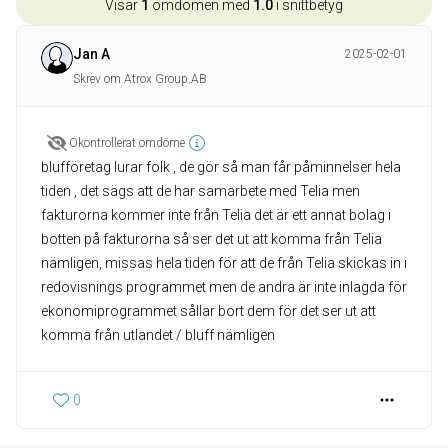
Visar
1
omdömen med
1.0
i snittbetyg
Jan A
2025-02-01
Skrev om Atrox Group AB
Okontrollerat omdöme
blufföretag lurar folk , de gör så man får påminnelser hela
tiden , det sägs att de har samarbete med Telia men
fakturorna kommer inte från Telia det är ett annat bolag i
botten på fakturorna så ser det ut att komma från Telia
nämligen, missas hela tiden för att de från Telia skickas in i
redovisnings programmet men de andra är inte inlagda för
ekonomiprogrammet sållar bort dem för det ser ut att
komma från utlandet / bluff nämligen
0