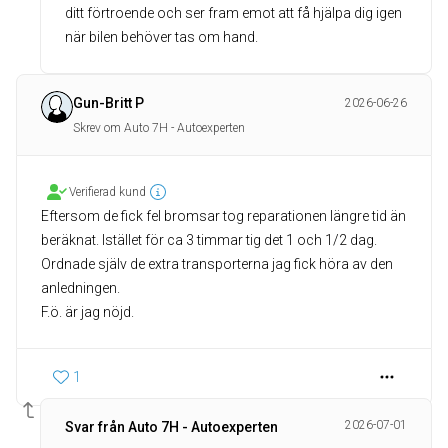
ditt förtroende och ser fram emot att få hjälpa dig igen
när bilen behöver tas om hand.
Gun-Britt P
2026-06-26
Skrev om Auto 7H - Autoexperten
Verifierad kund
Eftersom de fick fel bromsar tog reparationen längre tid än
beräknat. Istället för ca 3 timmar tig det 1 och 1/2 dag.
Ordnade själv de extra transporterna jag fick höra av den
anledningen.
F.ö. är jag nöjd.
1
2026-07-01
Svar från Auto 7H - Autoexperten