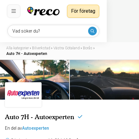
För företag
Vad söker du?
Alla kategorier
›
Bilverkstad
›
Västra Götaland
›
Borås
›
Auto 7H - Autoexperten
Auto 7H - Autoexperten
En del av
Autoexperten