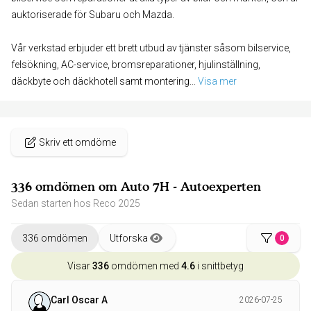
auktoriserade för Subaru och Mazda.
Vår verkstad erbjuder ett brett utbud av tjänster såsom bilservice,
felsökning, AC-service, bromsreparationer, hjulinställning,
däckbyte och däckhotell samt montering
... 
Visa mer
Skriv ett omdöme
336 omdömen om Auto 7H - Autoexperten
Sedan starten hos Reco 2025
336 omdömen
Utforska
0
Visar
336
omdömen med
4.6
i snittbetyg
Carl Oscar A
2026-07-25