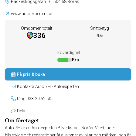
Bäckeskogsgatan 16, 504 68 Borås
www.autoexperten.se
Omdömen totalt
Snittbetyg
336
4.6
Trovärdighet
Bra
Få pris & boka
Kontakta Auto 7H - Autoexperten
Ring 033-20 52 50
Dela
Om företaget
Auto 7H är en Autoexperten Bilverkstad i Borås. Vi erbjuder
bilservice och reparationer åt alla typer av bilar och märken, och är