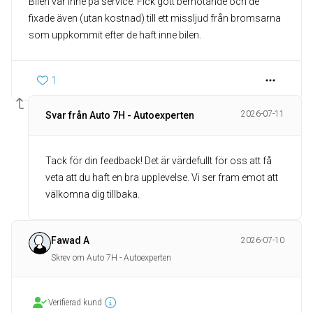
Bilen var inne på service. Fick gott bemötande och de
fixade även (utan kostnad) till ett missljud från bromsarna
som uppkommit efter de haft inne bilen.
1
2026-07-11
Svar från Auto 7H - Autoexperten
Tack för din feedback! Det är värdefullt för oss att få
veta att du haft en bra upplevelse. Vi ser fram emot att
välkomna dig tillbaka.
Fawad A
2026-07-10
Skrev om Auto 7H - Autoexperten
Verifierad kund