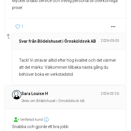
Mycket snabb service och trevlig personal till överkomliga
priser
1
2026-03-03
Svar från Bildelshuset i Örnsköldsvik AB
Tack! Vi strävar alltid efter hög kvalitet och det värmer
att det märks. Välkommen tillbaka nästa gång du
behöver boka en verkstadstid.
Sara Louise H
2026-02-26
Skrev om Bildelshuset i Örnsköldsvik AB
Verifierad kund
Snabba och gjorde ett bra jobb