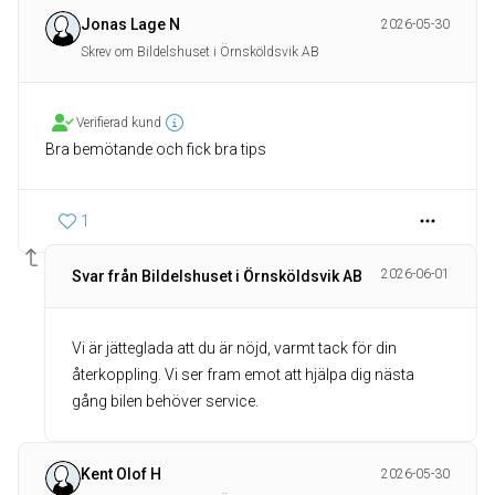
Jonas Lage N
2026-05-30
Skrev om Bildelshuset i Örnsköldsvik AB
Verifierad kund
Bra bemötande och fick bra tips
1
2026-06-01
Svar från Bildelshuset i Örnsköldsvik AB
Vi är jätteglada att du är nöjd, varmt tack för din
återkoppling. Vi ser fram emot att hjälpa dig nästa
gång bilen behöver service.
Kent Olof H
2026-05-30