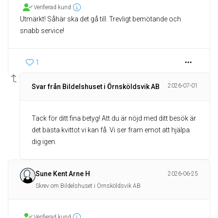
Verifierad kund
Utmärkt! Såhär ska det gå till. Trevligt bemötande och
snabb service!
1
2026-07-01
Svar från Bildelshuset i Örnsköldsvik AB
Tack för ditt fina betyg! Att du är nöjd med ditt besök är
det bästa kvittot vi kan få. Vi ser fram emot att hjälpa
dig igen.
Sune Kent Arne H
2026-06-25
Skrev om Bildelshuset i Örnsköldsvik AB
Verifierad kund