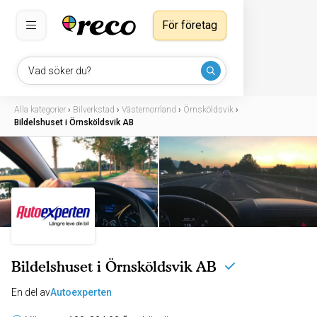
För företag
Vad söker du?
Alla kategorier
›
Bilverkstad
›
Västernorrland
›
Örnsköldsvik
›
Bildelshuset i Örnsköldsvik AB
Bildelshuset i Örnsköldsvik AB
En del av
Autoexperten