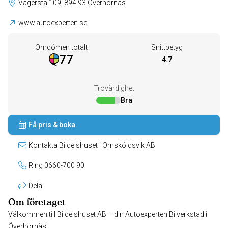
Vägersta 109, 894 93 Överhörnäs
www.autoexperten.se
Omdömen totalt
Snittbetyg
77
4.7
Trovärdighet
Bra
Få pris & boka
Kontakta Bildelshuset i Örnsköldsvik AB
Ring 0660-700 90
Dela
Om företaget
Välkommen till Bildelshuset AB – din Autoexperten Bilverkstad i
Överhörnäs!