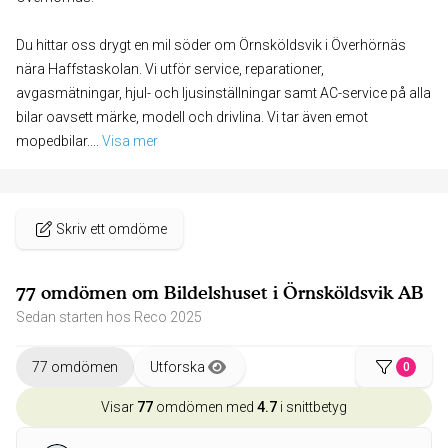
Du hittar oss drygt en mil söder om Örnsköldsvik i Överhörnäs
nära Haffstaskolan. Vi utför service, reparationer,
avgasmätningar, hjul- och ljusinställningar samt AC-service på alla
bilar oavsett märke, modell och drivlina. Vi tar även emot
mopedbilar.
... 
Visa mer
Skriv ett omdöme
77 omdömen om Bildelshuset i Örnsköldsvik AB
Sedan starten hos Reco 2025
77 omdömen
Utforska
0
Visar
77
omdömen med
4.7
i snittbetyg