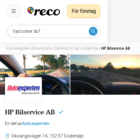
För företag
Vad söker du?
Alla kategorier
›
Bilverkstad
›
Stockholms län
›
Södertälje
›
HP Bilservice AB
HP Bilservice AB
En del av
Autoexperten
Viksängsvägen 14, 152 57 Södertälje