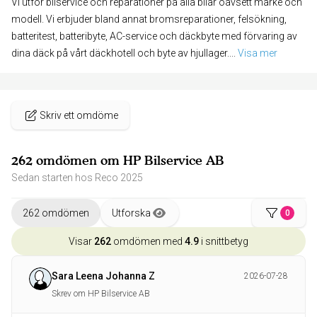
Vi utför bilservice och reparationer på alla bilar oavsett märke och
modell. Vi erbjuder bland annat bromsreparationer, felsökning,
batteritest, batteribyte, AC-service och däckbyte med förvaring av
dina däck på vårt däckhotell och byte av hjullager.
... 
Visa mer
Skriv ett omdöme
262 omdömen om HP Bilservice AB
Sedan starten hos Reco 2025
262 omdömen
Utforska
0
Visar
262
omdömen med
4.9
i snittbetyg
Sara Leena Johanna Z
2026-07-28
Skrev om HP Bilservice AB