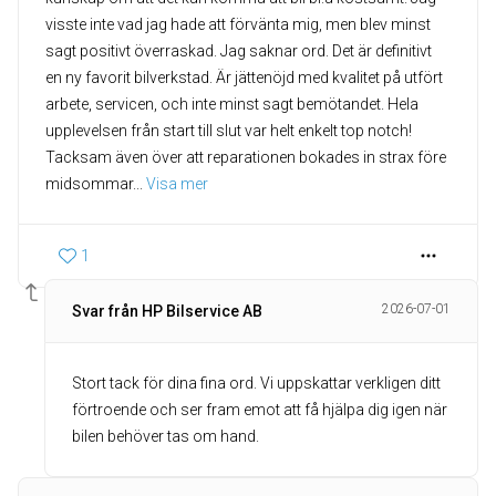
visste inte vad jag hade att förvänta mig, men blev minst
sagt positivt överraskad. Jag saknar ord. Det är definitivt
en ny favorit bilverkstad. Är jättenöjd med kvalitet på utfört
arbete, servicen, och inte minst sagt bemötandet. Hela
upplevelsen från start till slut var helt enkelt top notch!
Tacksam även över att reparationen bokades in strax före
midsommar
... 
Visa mer
1
2026-07-01
Svar från HP Bilservice AB
Stort tack för dina fina ord. Vi uppskattar verkligen ditt
förtroende och ser fram emot att få hjälpa dig igen när
bilen behöver tas om hand.