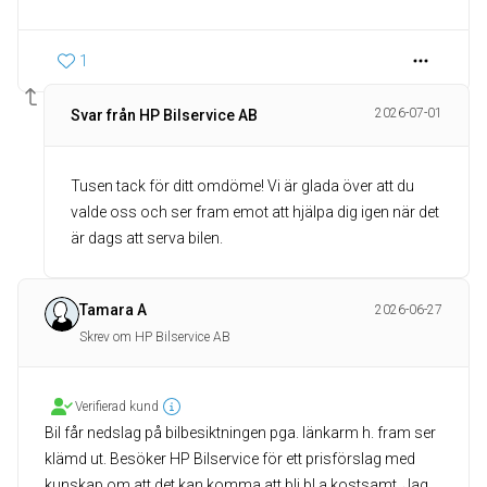
1
2026-07-01
Svar från HP Bilservice AB
Tusen tack för ditt omdöme! Vi är glada över att du
valde oss och ser fram emot att hjälpa dig igen när det
är dags att serva bilen.
Tamara A
2026-06-27
Skrev om HP Bilservice AB
Verifierad kund
Bil får nedslag på bilbesiktningen pga. länkarm h. fram ser
klämd ut. Besöker HP Bilservice för ett prisförslag med
kunskap om att det kan komma att bli bl.a kostsamt. Jag