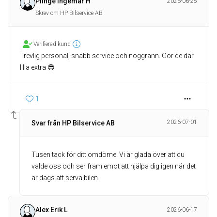
Plinge Ingemar H
2026-06-25
Skrev om HP Bilservice AB
Verifierad kund
Trevlig personal, snabb service och noggrann. Gör de där
lilla extra 😎
1
2026-07-01
Svar från HP Bilservice AB
Tusen tack för ditt omdöme! Vi är glada över att du
valde oss och ser fram emot att hjälpa dig igen när det
är dags att serva bilen.
Alex Erik L
2026-06-17