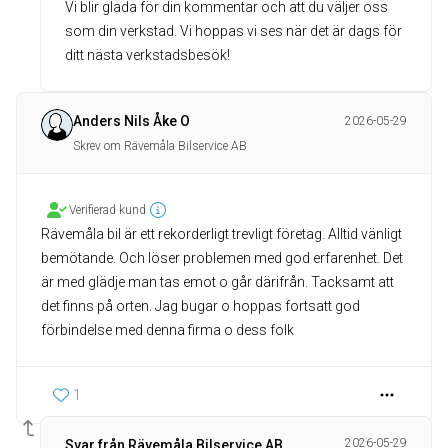
Vi blir glada för din kommentar och att du väljer oss
som din verkstad. Vi hoppas vi ses när det är dags för
ditt nästa verkstadsbesök!
Anders Nils Åke O
2026-05-29
Skrev om Rävemåla Bilservice AB
Verifierad kund
Rävemåla bil är ett rekorderligt trevligt företag. Alltid vänligt
bemötande. Och löser problemen med god erfarenhet. Det
är med glädje man tas emot o går därifrån. Tacksamt att
det finns på orten. Jag bugar o hoppas fortsatt god
förbindelse med denna firma o dess folk
1
2026-05-29
Svar från Rävemåla Bilservice AB