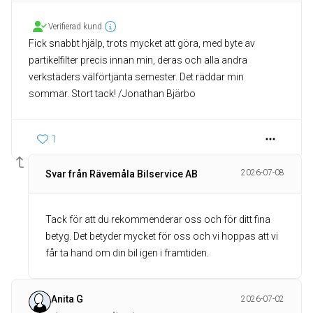
Verifierad kund
Fick snabbt hjälp, trots mycket att göra, med byte av
partikelfilter precis innan min, deras och alla andra
verkstäders välförtjänta semester. Det räddar min
sommar. Stort tack! /Jonathan Bjärbo
1
2026-07-08
Svar från Rävemåla Bilservice AB
Tack för att du rekommenderar oss och för ditt fina
betyg. Det betyder mycket för oss och vi hoppas att vi
får ta hand om din bil igen i framtiden.
Anita G
2026-07-02