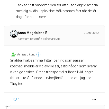
Tack för ditt omdöme och för att du tog dig tid att dela
med dig av din upplevelse. Välkommen åter när det är
dags för nästa service.
Anna Magdalena B
2026-05-22
Skrev om Rävemåla Bilservice AB
Verifierad kund
Snabba, hjälpsamma, hittar lösning som passar i
kostnad, meddelar vid avvikelser, alltid någon som svarar
o kan ge besked. Ordna transport eller lånebil vid längre
tids arbete. Strålande service jämfört med vad jag hör i
Täby tex!
1