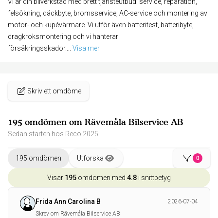
Vi är din bilverkstad med brett tjänsteutbud: service, reparation,
felsökning, däckbyte, bromsservice, AC-service och montering av
motor- och kupévärmare. Vi utför även batteritest, batteribyte,
dragkroksmontering och vi hanterar
försäkringsskador.
... 
Visa mer
Skriv ett omdöme
195 omdömen om Rävemåla Bilservice AB
Sedan starten hos Reco 2025
195 omdömen
Utforska
0
Visar
195
omdömen med
4.8
i snittbetyg
Frida Ann Carolina B
2026-07-04
Skrev om Rävemåla Bilservice AB