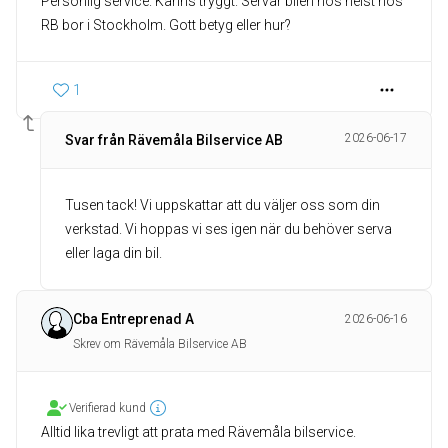
Personlig service. Känns tryggt. Servar bilen hos helst hos
RB bor i Stockholm. Gott betyg eller hur?
1
2026-06-17
Svar från Rävemåla Bilservice AB
Tusen tack! Vi uppskattar att du väljer oss som din
verkstad. Vi hoppas vi ses igen när du behöver serva
eller laga din bil.
Cba Entreprenad A
2026-06-16
Skrev om Rävemåla Bilservice AB
Verifierad kund
Alltid lika trevligt att prata med Rävemåla bilservice.