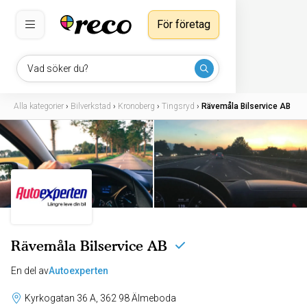
För företag
Vad söker du?
Alla kategorier
›
Bilverkstad
›
Kronoberg
›
Tingsryd
›
Rävemåla Bilservice AB
Rävemåla Bilservice AB
En del av
Autoexperten
Kyrkogatan 36 A, 362 98 Älmeboda