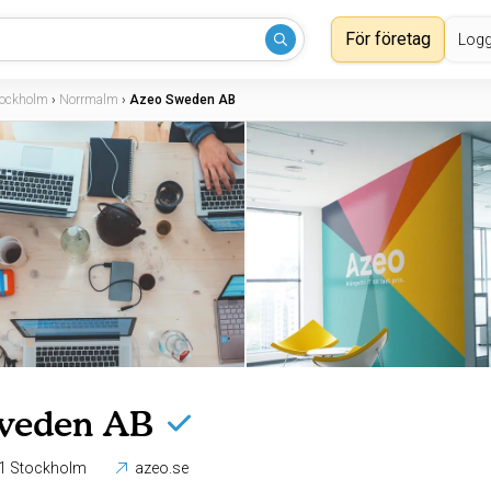
För företag
Logg
tockholm
›
Norrmalm
›
Azeo Sweden AB
weden AB
Kivra AB, 106 31 Stockholm
azeo.se