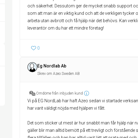
och säkerhet. Dessutom ger de mycket snabb support och 
som att man är en viktig kund och att de verkligen tycker om
arbeta utan avbrott och få hjälp när det behövs. Kan v
0
Eg Nordlab Ab
Skrev om Azeo Sweden AB
Omdöme från inbjuden kund
Vi på EG NordLab har haft Azeo sedan vi startade verksa
har varit väldigt nöjda med hjälpen vi fått.
Det som sticker ut mest är hur snabbt man får hjälp när n
gäller blir man alltid bemött på ett trevligt och förstående
flera tillfällen och han har alltid varit lätt att prata med oc