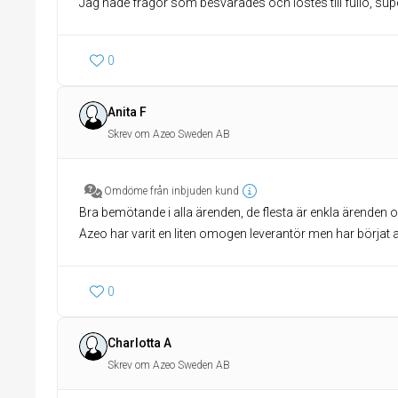
Jag hade frågor som besvarades och löstes till fullo, sup
0
Anita F
Skrev om Azeo Sweden AB
Omdöme från inbjuden kund
Bra bemötande i alla ärenden, de flesta är enkla ärenden 
Azeo har varit en liten omogen leverantör men har börjat att
0
Charlotta A
Skrev om Azeo Sweden AB