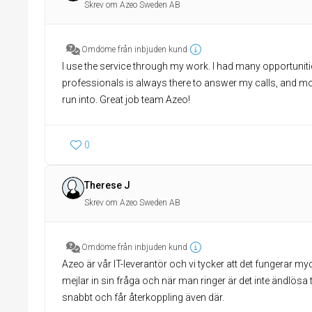
Skrev om Azeo Sweden AB
Omdöme från inbjuden kund
I use the service through my work. I had many opportunitie
professionals is always there to answer my calls, and mor
run into. Great job team Azeo!
0
Therese J
Skrev om Azeo Sweden AB
Omdöme från inbjuden kund
Azeo är vår IT-leverantör och vi tycker att det fungerar m
mejlar in sin fråga och när man ringer är det inte ändlö
snabbt och får återkoppling även där.