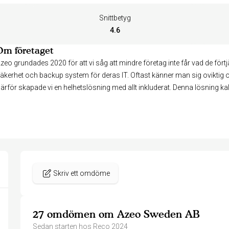
Snittbetyg
4.6
Om företaget
zeo grundades 2020 för att vi såg att mindre företag inte får vad de förtj
äkerhet och backup system för deras IT. Oftast känner man sig oviktig oc
ärför skapade vi en helhetslösning med allt inkluderat. Denna lösning ka
Skriv ett omdöme
27 omdömen om Azeo Sweden AB
Sedan starten hos Reco 2024