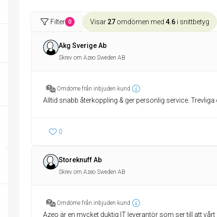
Filter
Visar
27
omdömen med
4.6
i snittbetyg
0
Akg Sverige Ab
Skrev om Azeo Sweden AB
Omdöme från inbjuden kund
Alltid snabb återkoppling & ger personlig service. Trevlig
0
Storeknuff Ab
Skrev om Azeo Sweden AB
Omdöme från inbjuden kund
Azeo är en mycket duktig IT leverantör som ser till att vå