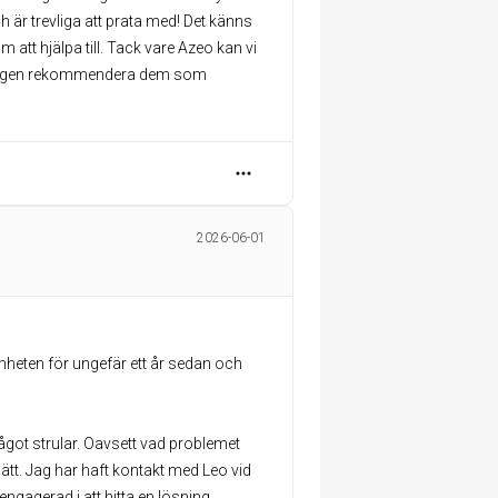
är trevliga att prata med! Det känns
 att hjälpa till. Tack vare Azeo kan vi
erkligen rekommendera dem som
2026-06-01
mheten för ungefär ett år sedan och
ågot strular. Oavsett vad problemet
 sätt. Jag har haft kontakt med Leo vid
h engagerad i att hitta en lösning.