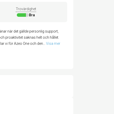
Trovärdighet
Bra
änar när det gällde personlig support,
h proaktivitet saknas helt och hållet.
llar vi för Azeo One och den
... 
Visa mer