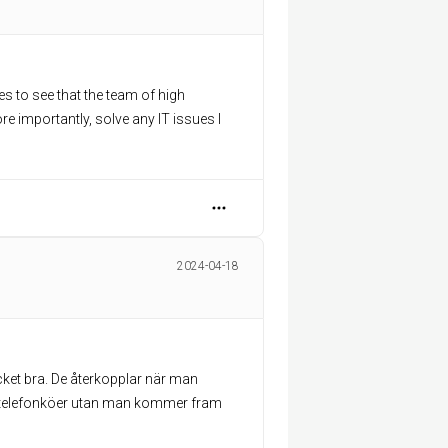
s to see that the team of high
e importantly, solve any IT issues I
2024-04-18
ycket bra. De återkopplar när man
sa telefonköer utan man kommer fram