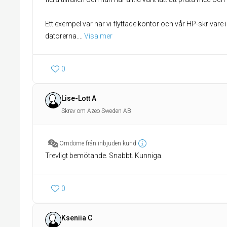
Ett exempel var när vi flyttade kontor och vår HP-skrivare 
datorerna.
... 
Visa mer
0
Lise-Lott A
Skrev om Azeo Sweden AB
Omdöme från inbjuden kund
Trevligt bemötande. Snabbt. Kunniga.
0
Kseniia C