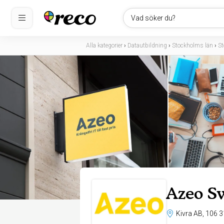
Vad söker du?
Alla kategorier
›
Datautbildning
›
Stockholms län
›
S
Azeo S