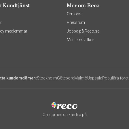
& Kundtjänst
Mer om Reco
s
Om oss
r
Pressrum
olicy medlemmar
Jobba på Reco.se
Medlemsvillkor
itta kundomdömen:
Stockholm
Göteborg
Malmö
Uppsala
Populära före
Omdömen du kan lita på