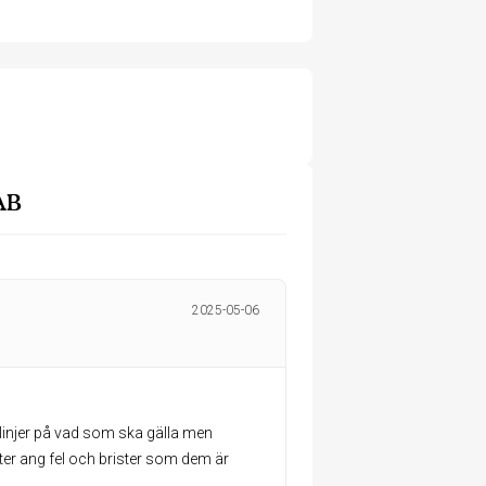
AB
2025-05-06
iktlinjer på vad som ska gälla men
er ang fel och brister som dem är