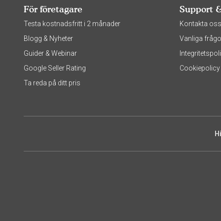
För företagare
Support 
Testa kostnadsfritt i 2 månader
Kontakta os
Blogg & Nyheter
Vanliga frågo
Guider & Webinar
Integritetsp
Google Seller Rating
Cookiepolicy
Ta reda på ditt pris
H