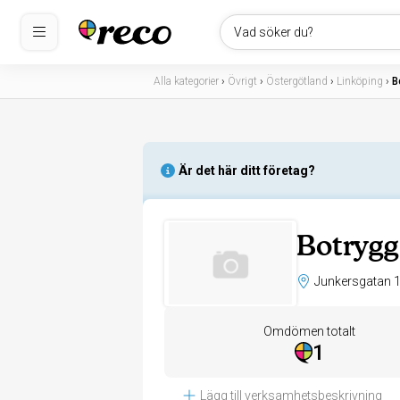
Vad söker du?
Alla kategorier
›
Övrigt
›
Östergötland
›
Linköping
›
B
Är det här ditt företag?
Botrygg
Omdömen totalt
1
Lägg till verksamhetsbeskrivning