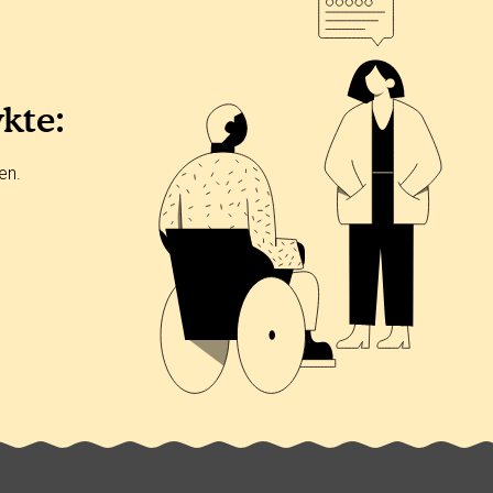
ykte:
en.