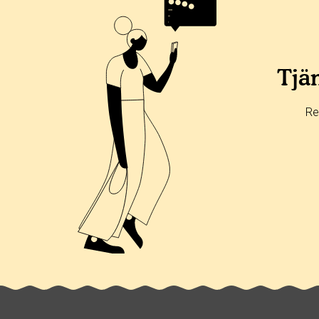
Betyg & tidpunkt:
Alla
365 dagar
90 dagar
30 dagar
0%
0%
Tjän
0%
0%
Re
100%