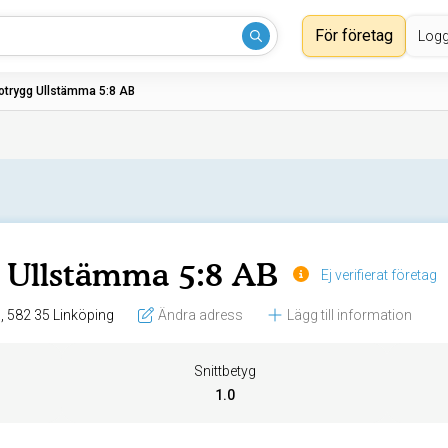
För företag
Logg
otrygg Ullstämma 5:8 AB
 Ullstämma 5:8 AB
Ej verifierat företag
Junkersgatan 1, 582 35 Linköping
Ändra adress
Lägg till information
Snittbetyg
1.0