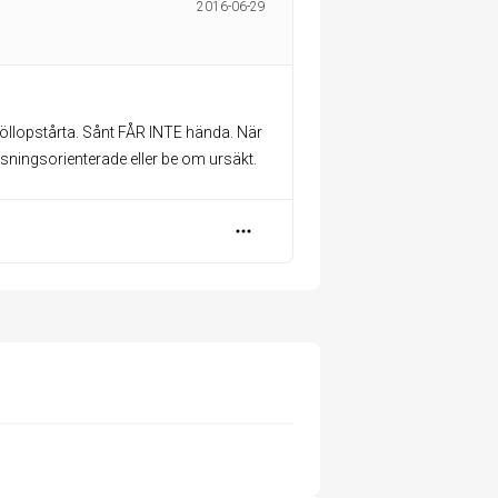
2016-06-29
bröllopstårta. Sånt FÅR INTE hända. När
ösningsorienterade eller be om ursäkt.