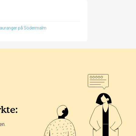
auranger på Södermalm
ykte:
en.