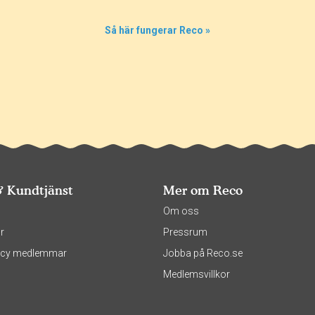
Så här fungerar Reco »
& Kundtjänst
Mer om Reco
s
Om oss
r
Pressrum
olicy medlemmar
Jobba på Reco.se
Medlemsvillkor