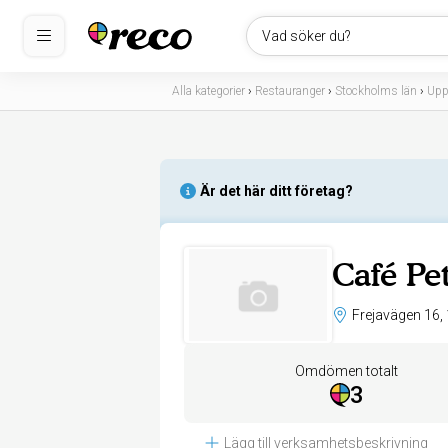
Vad söker du?
Alla kategorier
›
Restauranger
›
Stockholms län
›
Upp
Är det här ditt företag?
Café Pe
Omdömen totalt
3
Lägg till verksamhetsbeskrivning