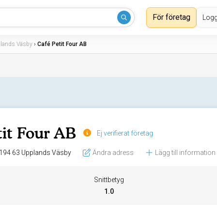
För företag
Logg
lands Väsby
›
Café Petit Four AB
tit Four AB
Ej verifierat företag
Frejavägen 16, 194 63 Upplands Väsby
Ändra adress
Lägg till information
Snittbetyg
1.0