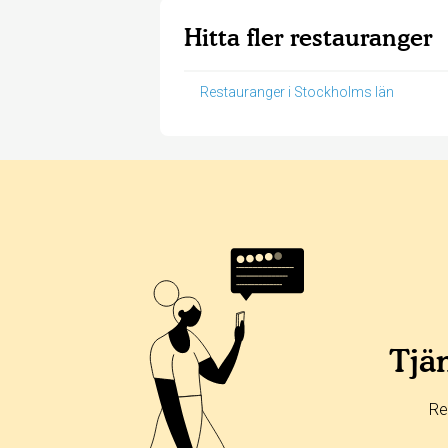
Hitta fler restauranger
Restauranger i Stockholms län
Betyg & tidpunkt:
Alla
365 dagar
90 dagar
30 dagar
0%
0%
Tjän
0%
0%
Re
100%