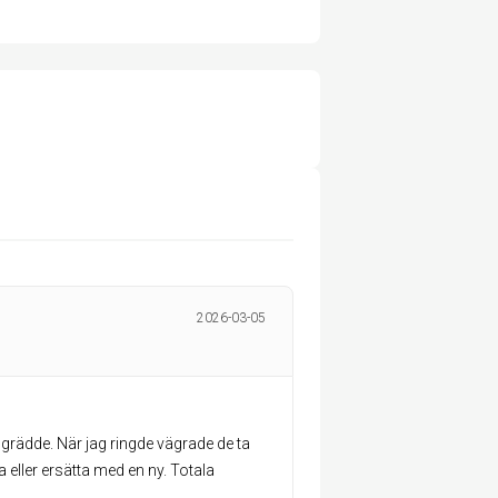
2026-03-05
grädde. När jag ringde vägrade de ta
 eller ersätta med en ny. Totala