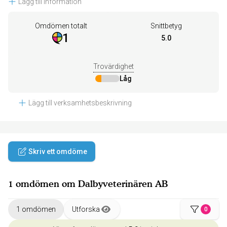
Lägg till information
Omdömen totalt
Snittbetyg
1
5.0
Trovärdighet
Låg
Lägg till verksamhetsbeskrivning
Skriv ett omdöme
1 omdömen om Dalbyveterinären AB
1 omdömen
Utforska
0