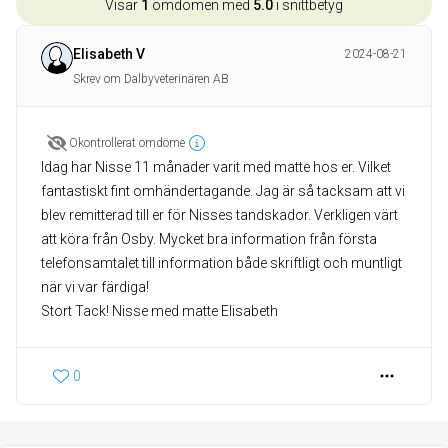
Visar
1
omdömen med
5.0
i snittbetyg
Elisabeth V
2024-08-21
Skrev om Dalbyveterinären AB
Okontrollerat omdöme
Idag har Nisse 11 månader varit med matte hos er. Vilket
fantastiskt fint omhändertagande. Jag är så tacksam att vi
blev remitterad till er för Nisses tandskador. Verkligen värt
att köra från Osby. Mycket bra information från första
telefonsamtalet till information både skriftligt och muntligt
när vi var färdiga!
Stort Tack! Nisse med matte Elisabeth
0