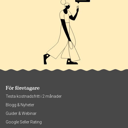
För företagare
Testa kostnadsfritt i 2 månader
Blogg & Nyheter
Guider & Webinar
Google Seller Rating