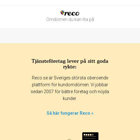
Omdömen du kan lita på
Tjänsteföretag lever på sitt goda
rykte:
Betyg & tidpunkt:
Reco.se är Sveriges största oberoende
Alla
365 dagar
90 dagar
30 dagar
plattform för kundomdömen. Vi jobbar
sedan 2007 för bättre företag och nöjda
100%
kunder.
0%
0%
Så här fungerar Reco »
0%
0%