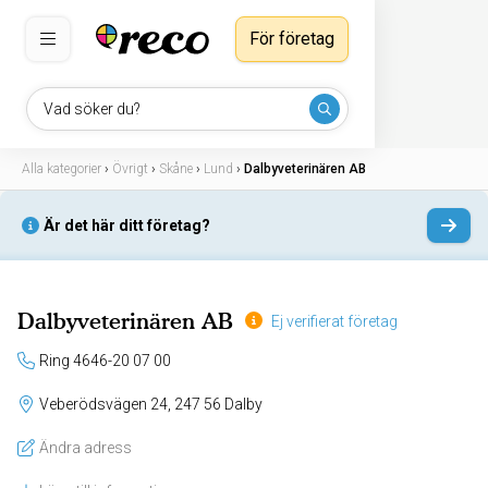
För företag
Vad söker du?
Alla kategorier
›
Övrigt
›
Skåne
›
Lund
›
Dalbyveterinären AB
Är det här ditt företag?
Dalbyveterinären AB
Ej verifierat företag
Ring 4646-20 07 00
Veberödsvägen 24, 247 56 Dalby
Ändra adress