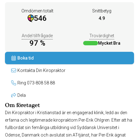
Omdömen totalt
Snittbetyg
546
4.9
Andel tillfrågade
Trovärdighet
97 %
Mycket Bra
Boka tid
Kontakta Din Kiropraktor
Ring 073-808 58 88
Dela
Om företaget
Din Kiropraktor i Kristianstad är en engagerad klinik, ledd av den
erfarna och legitimerade kiropraktorn Per-Erik Ohlgren. Efter att ha
fullbordat sin femåriga utbildning vid Syddansk Universitet i
Odense, Danmark och avslutat sin AT-tjänst, har Per-Erik ägnat