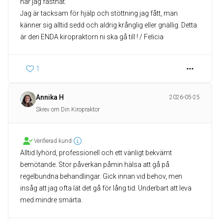
har jag fastnat.
Jag är tacksam för hjälp och stöttning jag fått, man
känner sig alltid sedd och aldrig krånglig eller gnällig. Detta
är den ENDA kiropraktorn ni ska gå till ! / Felicia
1
Annika H
2026-05-25
Skrev om Din Kiropraktor
Verifierad kund
Alltid lyhörd, professionell och ett vänligt bekvämt
bemötande. Stor påverkan påmin hälsa att gå på
regelbundna behandlingar. Gick innan vid behov, men
insåg att jag ofta lät det gå för lång tid. Underbart att leva
med mindre smärta.