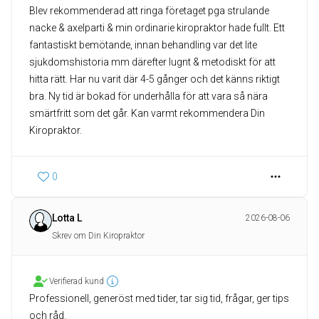
Blev rekommenderad att ringa företaget pga strulande
nacke & axelparti & min ordinarie kiropraktor hade fullt. Ett
fantastiskt bemötande, innan behandling var det lite
sjukdomshistoria mm därefter lugnt & metodiskt för att
hitta rätt. Har nu varit där 4-5 gånger och det känns riktigt
bra. Ny tid är bokad för underhålla för att vara så nära
smärtfritt som det går. Kan varmt rekommendera Din
Kiropraktor.
0
Lotta L
2026-08-06
Skrev om Din Kiropraktor
Verifierad kund
Professionell, generöst med tider, tar sig tid, frågar, ger tips
och råd.