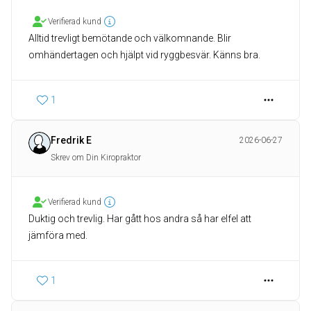
Verifierad kund
Alltid trevligt bemötande och välkomnande. Blir
omhändertagen och hjälpt vid ryggbesvär. Känns bra.
1
Fredrik E
2026-06-27
Skrev om Din Kiropraktor
Verifierad kund
Duktig och trevlig. Har gått hos andra så har elfel att
jämföra med.
1