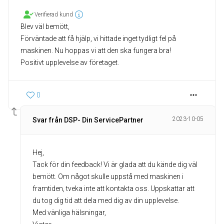
Verifierad kund
Blev väl bemött,
Förväntade att få hjälp, vi hittade inget tydligt fel på
maskinen. Nu hoppas vi att den ska fungera bra!
Positivt upplevelse av företaget.
0
2023-10-05
Svar från DSP- Din ServicePartner
Hej,
Tack för din feedback! Vi är glada att du kände dig väl
bemött. Om något skulle uppstå med maskinen i
framtiden, tveka inte att kontakta oss. Uppskattar att
du tog dig tid att dela med dig av din upplevelse.
Med vänliga hälsningar,