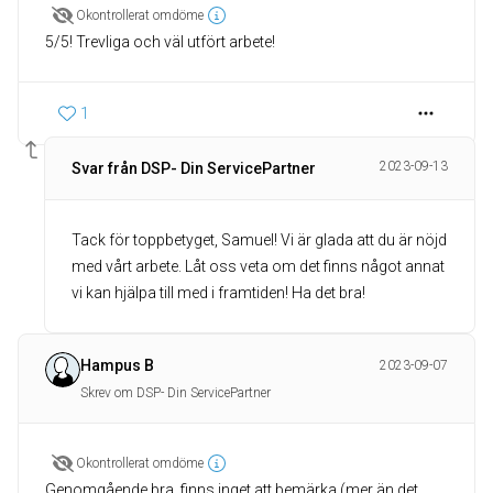
Okontrollerat omdöme
5/5! Trevliga och väl utfört arbete!
1
2023-09-13
Svar från DSP- Din ServicePartner
Tack för toppbetyget, Samuel! Vi är glada att du är nöjd
med vårt arbete. Låt oss veta om det finns något annat
vi kan hjälpa till med i framtiden! Ha det bra!
Hampus B
2023-09-07
Skrev om DSP- Din ServicePartner
Okontrollerat omdöme
Genomgående bra, finns inget att bemärka (mer än det