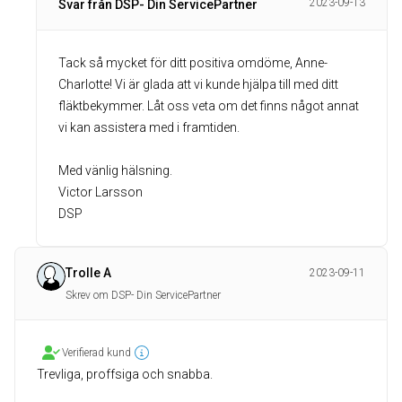
2023-09-13
Svar från DSP- Din ServicePartner
Tack så mycket för ditt positiva omdöme, Anne-
Charlotte! Vi är glada att vi kunde hjälpa till med ditt
fläktbekymmer. Låt oss veta om det finns något annat
vi kan assistera med i framtiden.
Med vänlig hälsning.
Victor Larsson
DSP
Trolle A
2023-09-11
Skrev om DSP- Din ServicePartner
Verifierad kund
Trevliga, proffsiga och snabba.