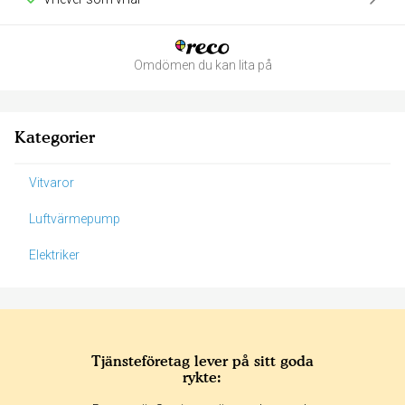
Omdömen du kan lita på
Kategorier
Vitvaror
Luftvärmepump
Elektriker
Tjänsteföretag lever på sitt goda
rykte:
Betyg & tidpunkt: