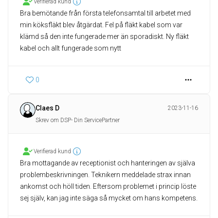
Verifierad kund
Bra bemötande från första telefonsamtal till arbetet med
min köksfläkt blev åtgärdat. Fel på fläkt kabel som var
klämd så den inte fungerade mer än sporadiskt. Ny fläkt
kabel och allt fungerade som nytt
0
Claes D
2023-11-16
Skrev om DSP- Din ServicePartner
Verifierad kund
Bra mottagande av receptionist och hanteringen av själva
problembeskrivningen. Teknikern meddelade strax innan
ankomst och höll tiden. Eftersom problemet i princip löste
sej själv, kan jag inte säga så mycket om hans kompetens.