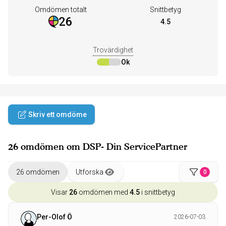
Omdömen totalt
Snittbetyg
26
4.5
Trovärdighet
Ok
Skriv ett omdöme
26 omdömen om DSP- Din ServicePartner
26 omdömen
Utforska
0
Visar
26
omdömen med
4.5
i snittbetyg
Per-Olof Ö
2026-07-03