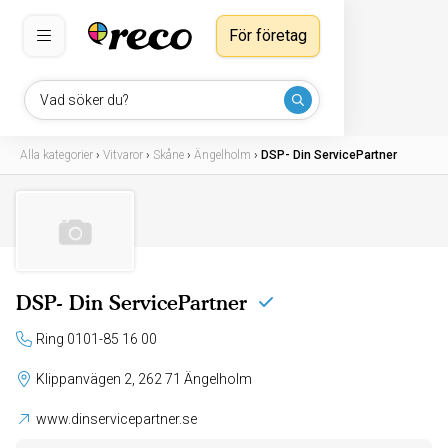
För företag
Vad söker du?
Alla kategorier
›
Vitvaror
›
Skåne
›
Ängelholm
›
DSP- Din ServicePartner
DSP- Din ServicePartner
Ring 0101-85 16 00
Klippanvägen 2, 262 71 Ängelholm
www.dinservicepartner.se