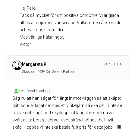
Hej Pelle,
Tack så mycket för ditt positiva omdöme! Vi är glada
att du är nöjd med vår service. Välkommen åter om du
behöver oss i framtiden.
Med vänliga hälsningar,
Victor
Margareta K
2023-10-02
Skrev om DSP- Din ServicePartner
Verifierad kund
Såg nu att han sågat för långt in mot väggen så att skåpet
gått sönder lagat det med ett vinkeljärn så ska det ju inte se
ut även inte tagit bort skyddsplast längst in som nu var
svårt att ta bort se det var uselt skåpet sönder helt nytt
skåp. Hoppas vi inte ska betala fullt pris för detta jobb!!!!!!!!!