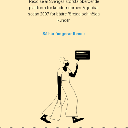
Reco.se är Sveriges största oberoende
Alla
365 dagar
90 dagar
30 dagar
plattform för kundomdömen. Vi jobbar
sedan 2007 för bättre företag och nöjda
65%
kunder.
27%
4%
Så här fungerar Reco »
0%
4%