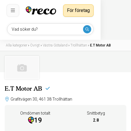
För företag
Vad söker du?
Alla kategorier
›
Övrigt
›
Västra Götaland
›
Trollhättan
›
E.T Motor AB
E.T Motor AB
Grafitvägen 30, 461 38 Trollhättan
Omdömen totalt
Snittbetyg
19
2.8