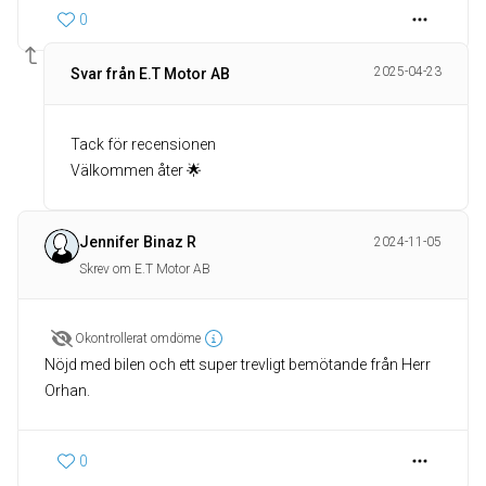
0
2025-04-23
Svar från E.T Motor AB
Tack för recensionen
Välkommen åter 🌟
Jennifer Binaz R
2024-11-05
Skrev om E.T Motor AB
Okontrollerat omdöme
Nöjd med bilen och ett super trevligt bemötande från Herr
Orhan.
0