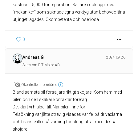
kostnad 15,000 för reparation. Säljaren dök upp med
"mekaniker" som saknade egna verktyg utan behövde låna
ut, inget lagades. Okompetenta och oseriösa
0
Andreas G
2024-09-26
Skrev om E.T Motor AB
Okontrollerat omdöme
Bland sämsta bil försäljare riktigt skojare. Kom hem med
bilen och den skakar kontaktar företag
Det klart vi hjälper till. När bilen inne för
Felsökning var jätte otrevlig visades var fel på drivaxlarna
och bränslefilter så varning för aldrig affär med dessa
skojare