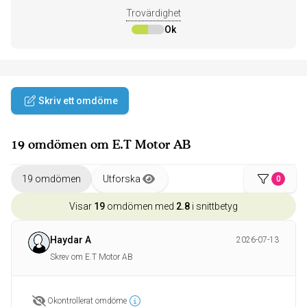
Trovärdighet
Ok
Skriv ett omdöme
19 omdömen om E.T Motor AB
19 omdömen
Utforska
0
Visar
19
omdömen med
2.8
i snittbetyg
Haydar A
2026-07-13
Skrev om E.T Motor AB
Okontrollerat omdöme