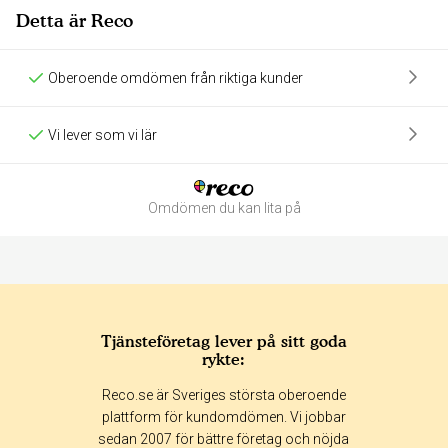
Detta är Reco
Oberoende omdömen från riktiga kunder
Vi lever som vi lär
Omdömen du kan lita på
Tjänsteföretag lever på sitt goda
rykte:
Betyg & tidpunkt:
Reco.se är Sveriges största oberoende
Alla
365 dagar
90 dagar
30 dagar
plattform för kundomdömen. Vi jobbar
sedan 2007 för bättre företag och nöjda