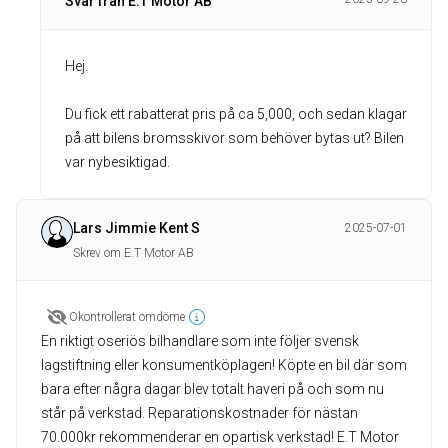
Svar från E.T Motor AB
Hej.
Du fick ett rabatterat pris på ca 5,000, och sedan klagar
på att bilens bromsskivor som behöver bytas ut? Bilen
Lars Jimmie Kent S
2025-07-01
Skrev om E.T Motor AB
Okontrollerat omdöme
En riktigt oseriös bilhandlare som inte följer svensk
lagstiftning eller konsumentköplagen! Köpte en bil där som
bara efter några dagar blev totalt haveri på och som nu
står på verkstad. Reparationskostnader för nästan
70.000kr rekommenderar en opartisk verkstad! E.T Motor