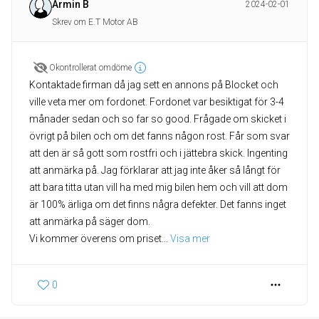
Armin B
2024-02-01
Skrev om E.T Motor AB
Okontrollerat omdöme
Kontaktade firman då jag sett en annons på Blocket och
ville veta mer om fordonet. Fordonet var besiktigat för 3-4
månader sedan och so far so good. Frågade om skicket i
övrigt på bilen och om det fanns någon rost. Får som svar
att den är så gott som rostfri och i jättebra skick. Ingenting
att anmärka på. Jag förklarar att jag inte åker så långt för
att bara titta utan vill ha med mig bilen hem och vill att dom
är 100% ärliga om det finns några defekter. Det fanns inget
att anmärka på säger dom.
Vi kommer överens om priset
... 
Visa mer
0