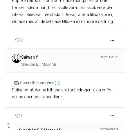
Köpte en bil på distans som hade många fel som inte
förmedlades innan, bilen skulle vara i bra skick vilket den
inte var. Bilen var inte städad. De vägrade ta tillbaka bilen,
slutade med att de betalade tillbaka en mindre ersättning.
0
Salwan Y
2025-08-22
Skrev om E.T Motor AB
Okontrollerat omdöme
Polisanmält denna bilhandlare för bedrägeri, akta er för
denna oseriösa bilhandlare.
0
2025-09-23