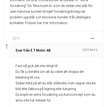
kontraktet. De lurar också kunder att betala för "extra
försäkring" för flera tusen kr. som de sedan inte står för
utan hänvisar kunden till eget försäkringsbolag när
problem uppstår och blockerar kunden från ytterligare
kontakter. Polisen har mer information.
2
2025-04-23
Svar från E.T Motor AB
Fast så gick det inte riktigt till.
Du får ju berätta om att du valde att stoppa din
betalning till oss.
Sedan hitta på att du står ståendes men vägrar skicka
bild eller faktura på lagning eller bärgning.
Du köpte en extra försäkring via Autoconcept som du
ännu inte har betalat för.