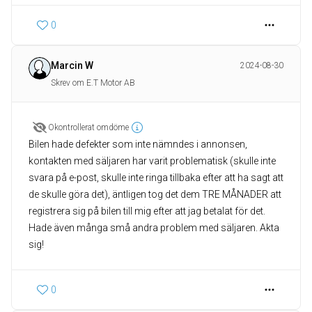
0
Marcin W
2024-08-30
Skrev om E.T Motor AB
Okontrollerat omdöme
Bilen hade defekter som inte nämndes i annonsen,
kontakten med säljaren har varit problematisk (skulle inte
svara på e-post, skulle inte ringa tillbaka efter att ha sagt att
de skulle göra det), äntligen tog det dem TRE MÅNADER att
registrera sig på bilen till mig efter att jag betalat för det.
Hade även många små andra problem med säljaren. Akta
sig!
0