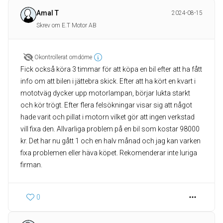
Amal T
2024-08-15
Skrev om E.T Motor AB
Okontrollerat omdöme
Fick också köra 3 timmar för att köpa en bil efter att ha fått
info om att bilen i jättebra skick. Efter att ha kört en kvart i
mototväg dycker upp motorlampan, börjar lukta starkt
och kör trögt. Efter flera felsökningar visar sig att något
hade varit och pillat i motorn vilket gör att ingen verkstad
vill fixa den. Allvarliga problem på en bil som kostar 98000
kr. Det har nu gått 1 och en halv månad och jag kan varken
fixa problemen eller häva köpet. Rekomenderar inte luriga
firman.
0