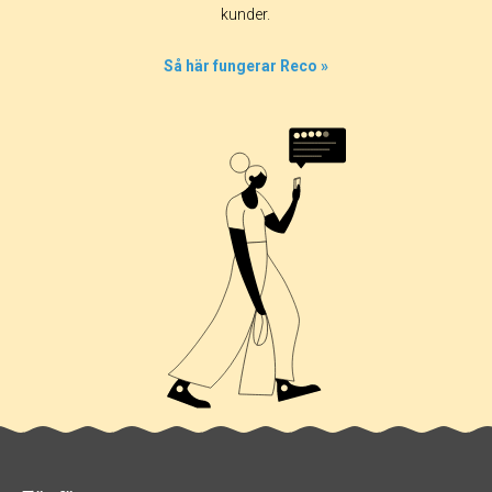
42%
kunder.
0%
5%
Så här fungerar Reco »
5%
47%