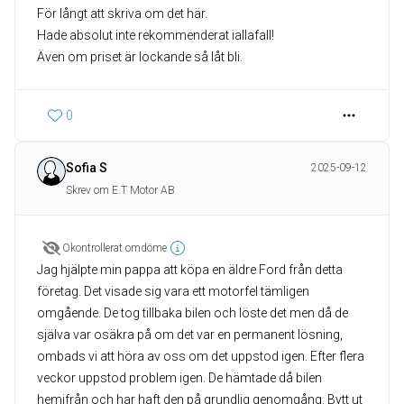
För långt att skriva om det här.
Hade absolut inte rekommenderat iallafall!
Även om priset är lockande så låt bli.
0
Sofia S
2025-09-12
Skrev om E.T Motor AB
Okontrollerat omdöme
Jag hjälpte min pappa att köpa en äldre Ford från detta
företag. Det visade sig vara ett motorfel tämligen
omgående. De tog tillbaka bilen och löste det men då de
själva var osäkra på om det var en permanent lösning,
ombads vi att höra av oss om det uppstod igen. Efter flera
veckor uppstod problem igen. De hämtade då bilen
hemifrån och har haft den på grundlig genomgång. Bytt ut