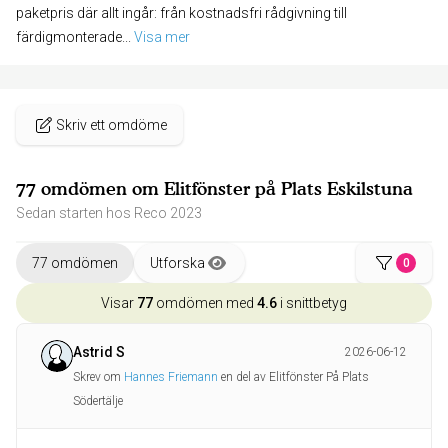
paketpris där allt ingår: från kostnadsfri rådgivning till
färdigmonterade
... 
Visa mer
Skriv ett omdöme
77 omdömen om Elitfönster på Plats Eskilstuna
Sedan starten hos Reco 2023
77 omdömen
Utforska
0
Visar
77
omdömen med
4.6
i snittbetyg
Astrid S
2026-06-12
Skrev om
Hannes Friemann
en del av Elitfönster På Plats
Södertälje