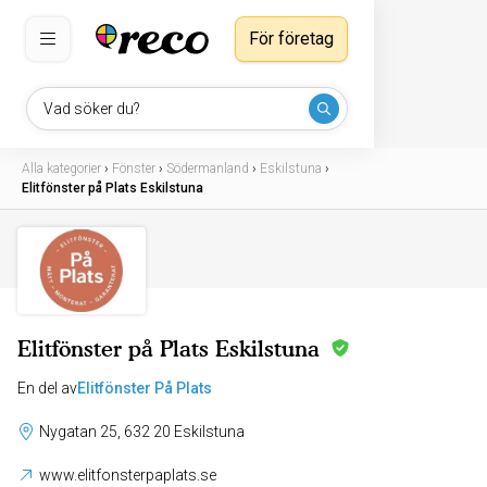
För företag
Vad söker du?
Alla kategorier
›
Fönster
›
Södermanland
›
Eskilstuna
›
Elitfönster på Plats Eskilstuna
Elitfönster på Plats Eskilstuna
En del av
Elitfönster På Plats
Nygatan 25, 632 20 Eskilstuna
www.elitfonsterpaplats.se