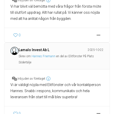
Inbjuden av företaget
Vi har blivit väl bemötta med våra frågor från första möte
till slutfört uppdrag. Allt har rullat på. Vi känner oss nöjda
med att ha anlitat någon från byggden.
0
Lamalo Invest Ab L
2025-10-22
Skrev om
Hannes Friemann
en del av Elitfönster På Plats
Södertälje
Inbjuden av företaget
Vi är väldigt nöjda med Elitfönster och vår kontaktperson
Hannes. Snabb i respons, kommunikativ och hela
leveransen från start till mål blev superbra!
0