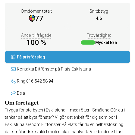
Omdömen totalt
Snittbetyg
77
4.6
Andel tillfrågade
Trovärdighet
100 %
Mycket Bra
Få prisförslag
Kontakta Elitfönster på Plats Eskilstuna
Ring 016-542 58 94
Dela
Om företaget
Trygga fönsterbyten i Eskilstuna – med rötter i Småland Går du i
tankar på att byta fönster? Vi gör det enkelt för dig som bor i
Eskilstuna. Genom Elitfönster På Plats får du en helhetslösning
där småländsk kvalitet möter lokalt hantverk. Vi erbjuder ett fast