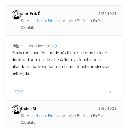
Jan-Erik Ö
2025-10-24
Skrev om
Hannes Friemann
en del av Elitfönster På Plats
Södertälje
Inbjuden av företaget
Bra bemött han förklarade på ett bra sätt man fattade
direkt vad som gällde vi beställde nya fönster och
altandörrar balkongdörr samt samt fönsterbräder vi är
helt nöjda
0
Östen M
2025-10-23
Skrev om
Hannes Friemann
en del av Elitfönster På Plats
Södertälje