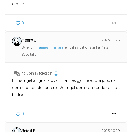
arbete.
0
Henry J
2025-11-28
Skrev om
Hannes Friemann
en del av Elitfönster På Plats
Södertälje
Inbjuden av företaget
Finns inget att gnälla över . Hannes gjorde ett bra jobb när
dom monterade fönstret. Vet inget som han kunde ha gjort
bättre.
0
Brigit B
2025-10-29