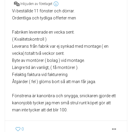
Inbjuden av företaget
Vi beställde 11 fönster och dörrar.
Ordentliga och tydliga offerter men
Fabriken levererade en vecka sent.
( Kvalitetskontroll )
Leverans från fabrik var ej synkad med montage ( en
vecka) totalt två veckor sent.
Byte av montörer ( bolag ) vid montage.
Längre tid än vanligt, ( få montörer ).
Felaktig faktura vid fakturering.
Åtgärder ( fel ) glöms bort så att man får jaga.
Fönstrena är kanonbra och snygga, snickaren gjorde ett
kanonjobb tycker jag men små strul runt köpet gör att
0