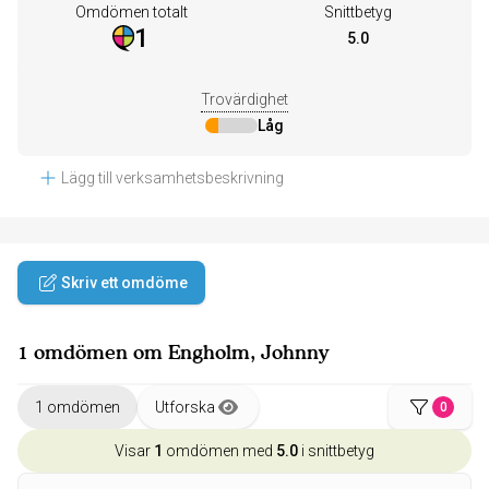
Omdömen totalt
Snittbetyg
1
5.0
Trovärdighet
Låg
Lägg till verksamhetsbeskrivning
Skriv ett omdöme
1 omdömen om Engholm, Johnny
1 omdömen
Utforska
0
Visar
1
omdömen med
5.0
i snittbetyg