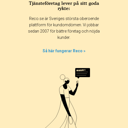
Tjänsteföretag lever på sitt goda
rykte:
Betyg & tidpunkt:
Reco.se är Sveriges största oberoende
Alla
365 dagar
90 dagar
30 dagar
plattform för kundomdömen. Vi jobbar
sedan 2007 för bättre företag och nöjda
100%
kunder.
0%
0%
Så här fungerar Reco »
0%
0%