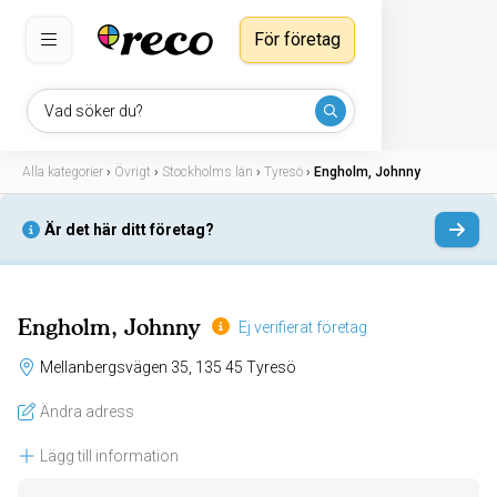
För företag
Vad söker du?
Alla kategorier
›
Övrigt
›
Stockholms län
›
Tyresö
›
Engholm, Johnny
Är det här ditt företag?
Engholm, Johnny
Ej verifierat företag
Mellanbergsvägen 35, 135 45 Tyresö
Ändra adress
Lägg till information