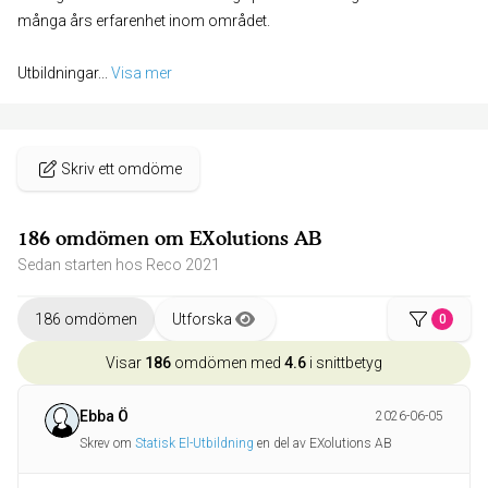
många års erfarenhet inom området.
Utbildningar
... 
Visa mer
Skriv ett omdöme
186 omdömen om EXolutions AB
Sedan starten hos Reco 2021
186 omdömen
Utforska
0
Visar
186
omdömen med
4.6
i snittbetyg
Ebba Ö
2026-06-05
Skrev om
Statisk El-Utbildning
en del av EXolutions AB