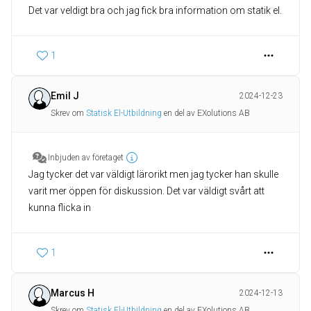
Det var veldigt bra och jag fick bra information om statik el.
1
Emil J
2024-12-23
Skrev om
Statisk El-Utbildning
en del av EXolutions AB
Inbjuden av företaget
Jag tycker det var väldigt lärorikt men jag tycker han skulle
varit mer öppen för diskussion. Det var väldigt svårt att
kunna flicka in
1
Marcus H
2024-12-13
Skrev om
Statisk El-Utbildning
en del av EXolutions AB