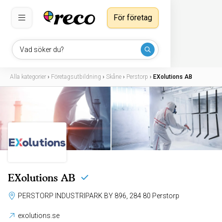
För företag
Vad söker du?
Alla kategorier
›
Företagsutbildning
›
Skåne
›
Perstorp
›
EXolutions AB
EXolutions AB
PERSTORP INDUSTRIPARK BY 896, 284 80 Perstorp
exolutions.se