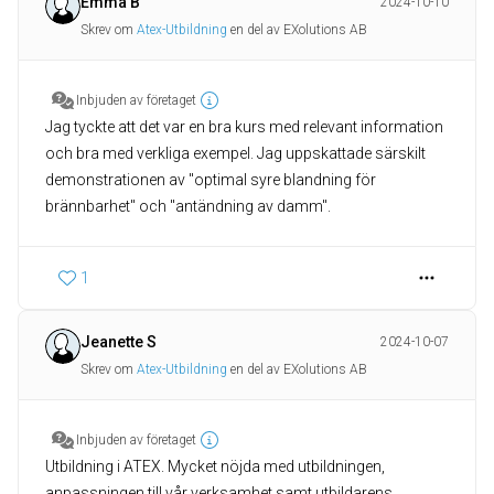
Emma B
2024-10-10
Skrev om
Atex-Utbildning
en del av EXolutions AB
Inbjuden av företaget
Jag tyckte att det var en bra kurs med relevant information
och bra med verkliga exempel. Jag uppskattade särskilt
demonstrationen av "optimal syre blandning för
brännbarhet" och "antändning av damm".
1
Jeanette S
2024-10-07
Skrev om
Atex-Utbildning
en del av EXolutions AB
Inbjuden av företaget
Utbildning i ATEX. Mycket nöjda med utbildningen,
anpassningen till vår verksamhet samt utbildarens