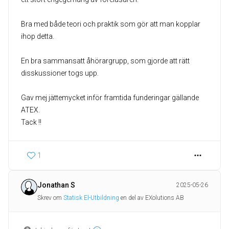
Bra med både teori och praktik som gör att man kopplar
ihop detta.
En bra sammansatt åhörargrupp, som gjorde att rätt
disskussioner togs upp.
Gav mej jättemycket inför framtida funderingar gällande
ATEX.
Tack !!
1
Jonathan S
2025-05-26
Skrev om
Statisk El-Utbildning
en del av EXolutions AB