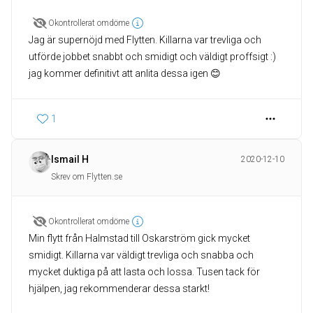
Okontrollerat omdöme
Jag är supernöjd med Flytten. Killarna var trevliga och
utförde jobbet snabbt och smidigt och väldigt proffsigt :)
jag kommer definitivt att anlita dessa igen 😊
1
Ismail H
2020-12-10
Skrev om Flytten.se
Okontrollerat omdöme
Min flytt från Halmstad till Oskarström gick mycket
smidigt. Killarna var väldigt trevliga och snabba och
mycket duktiga på att lasta och lossa. Tusen tack för
hjälpen, jag rekommenderar dessa starkt!