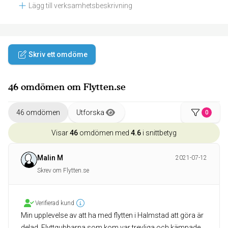
Lägg till verksamhetsbeskrivning
Skriv ett omdöme
46 omdömen om Flytten.se
46 omdömen
Utforska
0
Visar
46
omdömen med
4.6
i snittbetyg
Malin M
2021-07-12
Skrev om Flytten.se
Verifierad kund
Min upplevelse av att ha med flytten i Halmstad att göra är
delad. Flyttgubbarna som kom var trevliga och kämpade