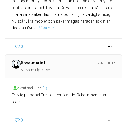
På dagen för flytt kom killarna punktlig och de var mycket
professionella och trevliga. De var jätteduktiga på att stuva
in alla våra saker i lastbilarna och allt gick väldigt smidigt.
Nu står våra möbler och saker magasinerade tills det är
dags att flytta
... 
Visa mer
0
Rose-marie L
2021-01-16
Skrev om Flytten.se
Verifierad kund
Trevlig personal.Trevligt bemötande. Rekommenderar
starkt!
0