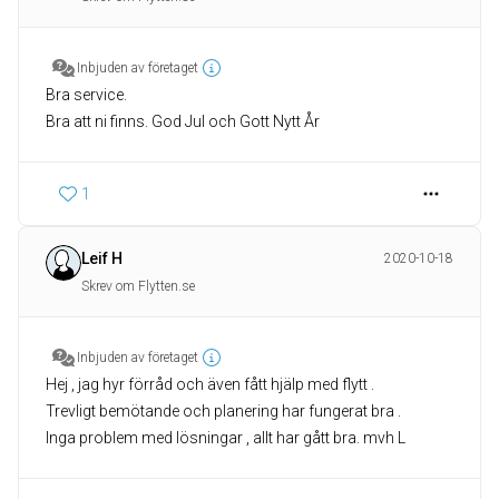
Inbjuden av företaget
Bra service.
Bra att ni finns. God Jul och Gott Nytt År
1
Leif H
2020-10-18
Skrev om Flytten.se
Inbjuden av företaget
Hej , jag hyr förråd och även fått hjälp med flytt .
Trevligt bemötande och planering har fungerat bra .
Inga problem med lösningar , allt har gått bra. mvh L