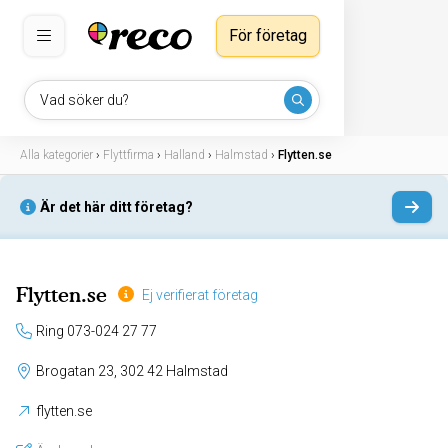
För företag
Vad söker du?
Alla kategorier
›
Flyttfirma
›
Halland
›
Halmstad
›
Flytten.se
Är det här ditt företag?
Flytten.se
Ej verifierat företag
Ring 073-024 27 77
Brogatan 23, 302 42 Halmstad
flytten.se