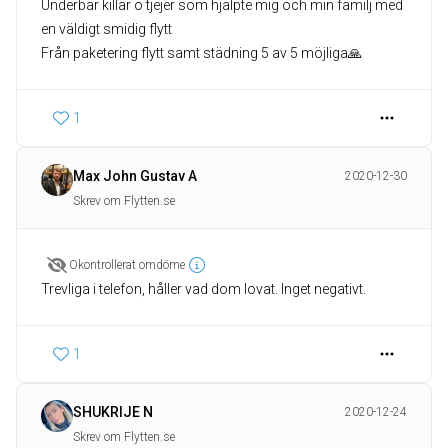
Underbar killar o tjejer som hjälpte mig och min familj med
en väldigt smidig flytt
Från paketering flytt samt städning 5 av 5 möjliga🙏
1
Max John Gustav A
2020-12-30
Skrev om Flytten.se
Okontrollerat omdöme
Trevliga i telefon, håller vad dom lovat. Inget negativt.
1
SHUKRIJE N
2020-12-24
Skrev om Flytten.se