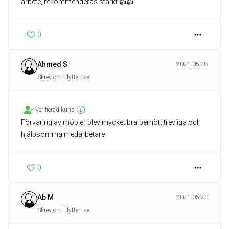
arbete, rekommenderas starkt 👍👍
0
Ahmed S
2021-05-28
Skrev om Flytten.se
Verifierad kund
Förvaring av möbler blev mycket bra bemött trevliga och
hjälpsomma medarbetare
0
Ab M
2021-05-20
Skrev om Flytten.se