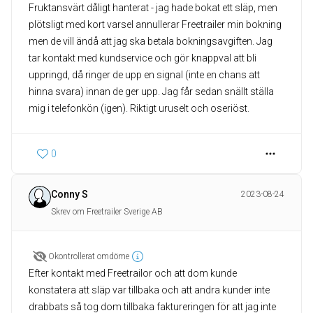
Fruktansvärt dåligt hanterat - jag hade bokat ett släp, men
plötsligt med kort varsel annullerar Freetrailer min bokning
men de vill ändå att jag ska betala bokningsavgiften. Jag
tar kontakt med kundservice och gör knappval att bli
uppringd, då ringer de upp en signal (inte en chans att
hinna svara) innan de ger upp. Jag får sedan snällt ställa
mig i telefonkön (igen). Riktigt uruselt och oseriöst.
0
Conny S
2023-08-24
Skrev om Freetrailer Sverige AB
Okontrollerat omdöme
Efter kontakt med Freetrailor och att dom kunde
konstatera att släp var tillbaka och att andra kunder inte
drabbats så tog dom tillbaka faktureringen för att jag inte