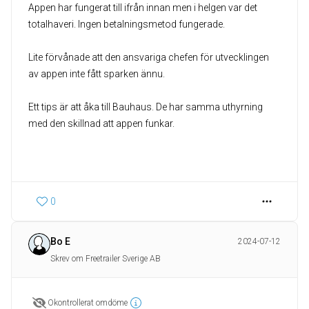
Appen har fungerat till ifrån innan men i helgen var det
totalhaveri. Ingen betalningsmetod fungerade.
Lite förvånade att den ansvariga chefen för utvecklingen
av appen inte fått sparken ännu.
Ett tips är att åka till Bauhaus. De har samma uthyrning
med den skillnad att appen funkar.
0
Bo E
2024-07-12
Skrev om Freetrailer Sverige AB
Okontrollerat omdöme