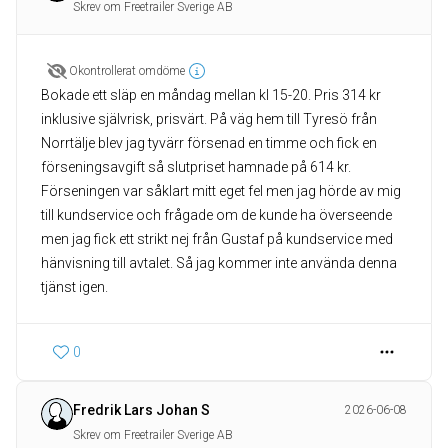
Skrev om Freetrailer Sverige AB
Okontrollerat omdöme
Bokade ett släp en måndag mellan kl 15-20. Pris 314 kr
inklusive självrisk, prisvärt. På väg hem till Tyresö från
Norrtälje blev jag tyvärr försenad en timme och fick en
förseningsavgift så slutpriset hamnade på 614 kr.
Förseningen var såklart mitt eget fel men jag hörde av mig
till kundservice och frågade om de kunde ha överseende
men jag fick ett strikt nej från Gustaf på kundservice med
hänvisning till avtalet. Så jag kommer inte använda denna
tjänst igen.
0
Fredrik Lars Johan S
2026-06-08
Skrev om Freetrailer Sverige AB