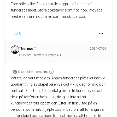
Freetrailer vilket fiasko, skulle logga in på appen då
fungerade inget. Stora bokstäver som flöt ihop. Provade
med en annan mobil men samma skit däroxå.
0
Therese T
2024-07-01
Skrev om Freetrailer Sverige AB
Okontrollerat omdöme
Värsta jag varit med om. Appen fungerade plötsligt inte vid
upphämtning av släpet på en väldigt viktig dag för mig och
mitt sällskap. Runt 10 samtal gjordes till kundservice och
de la på telefonen hela tiden, det gick inte att nå
kundservice trots öppettiden. Efter 1h fick vi tag på en
personal som halvt hjälpte oss, vi bad om att förlänga vår
tid för släpet som vi hade förlorat, hon sa att hon skulle