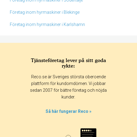
Företag inom hyrmaskiner i Södertälje
Företag inom hyrmaskiner i Blekinge
Företag inom hyrmaskiner i Karlshamn
Tjänsteföretag lever på sitt goda
rykte:
Betyg & tidpunkt:
Reco.se är Sveriges största oberoende
Alla
365 dagar
90 dagar
30 dagar
plattform för kundomdömen. Vi jobbar
sedan 2007 för bättre företag och nöjda
15%
kunder.
4%
0%
Så här fungerar Reco »
8%
73%