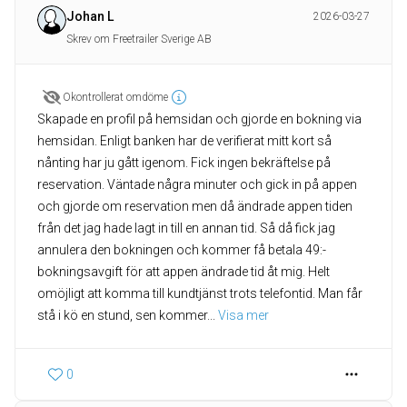
Johan L
2026-03-27
Skrev om Freetrailer Sverige AB
Okontrollerat omdöme
Skapade en profil på hemsidan och gjorde en bokning via
hemsidan. Enligt banken har de verifierat mitt kort så
nånting har ju gått igenom. Fick ingen bekräftelse på
reservation. Väntade några minuter och gick in på appen
och gjorde om reservation men då ändrade appen tiden
från det jag hade lagt in till en annan tid. Så då fick jag
annulera den bokningen och kommer få betala 49:-
bokningsavgift för att appen ändrade tid åt mig. Helt
omöjligt att komma till kundtjänst trots telefontid. Man får
stå i kö en stund, sen kommer
... 
Visa mer
0