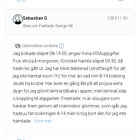
0
Sebastian G
2023-11-30
Skrev om Freetrailer Sverige AB
Okontrollerat omdöme
Jag bokade släpet 08-14:00, angav mina VISAuppgifter.
Fick strul på morgonen, försöker hämta släpet 09:30, då
hade res gått ut. Jag har blivit debiterad (straffavgift för att
jag inte hämtat inom 1h) för mer än vad min 8-14 bokning
skulle ha kostat. Har även en gång åkt på att pröjsa extra
dygn för jag glömt lämna tillbaka i appen, men lämnat släp
o koppling till elgiganten. Freetrailer; ni är utsugare som
hankar fram genom att människor glömmer, som igår, jag
hade ju fan bokningen 8-14 men ni tog bort den för jag inte
hämtade
... 
Visa mer