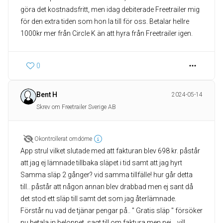
göra det kostnadsfritt, men idag debiterade Freetrailer mig
för den extra tiden som hon la till för oss. Betalar hellre
1000kr mer från Circle K än att hyra från Freetrailer igen.
0
Bent H
2024-05-14
Skrev om Freetrailer Sverige AB
Okontrollerat omdöme
App strul vilket slutade med att fakturan blev 698 kr. påstår
att jag ej lämnade tillbaka släpet i tid samt att jag hyrt
Samma släp 2 gånger? vid samma tillfälle! hur går detta
till.. påstår att någon annan blev drabbad men ej sant då
det stod ett släp till samt det som jag återlämnade.
Förstår nu vad de tjänar pengar på.. " Gratis släp " försöker
nu betala in beloppet, sagt till om faktura men nej... vill