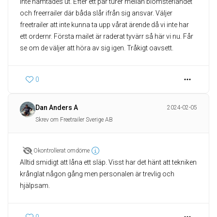
inte hämtades ut. Efter ett par turer mellan blomsterlandet
och freerrailer där båda slår ifrån sig ansvar. Väljer
freetrailer att inte kunna ta upp vårat ärende då vi inte har
ett ordernr. Första mailet är raderat tyvärr så här vi nu. Får
se om de väljer att höra av sig igen. Tråkigt oavsett.
0
Dan Anders A
2024-02-05
Skrev om Freetrailer Sverige AB
Okontrollerat omdöme
Alltid smidigt att låna ett släp. Visst har det hänt att tekniken
krånglat någon gång men personalen är trevlig och
hjälpsam.