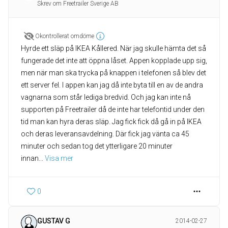
Skrev om Freetrailer Sverige AB
Okontrollerat omdöme
Hyrde ett släp på IKEA Kållered. När jag skulle hämta det så
fungerade det inte att öppna låset. Appen kopplade upp sig,
men när man ska trycka på knappen i telefonen så blev det
ett server fel. I appen kan jag då inte byta till en av de andra
vagnarna som står lediga bredvid. Och jag kan inte nå
supporten på Freetrailer då de inte har telefontid under den
tid man kan hyra deras släp. Jag fick fick då gå in på IKEA
och deras leveransavdelning. Där fick jag vänta ca 45
minuter och sedan tog det ytterligare 20 minuter
innan
... 
Visa mer
0
GUSTAV G
2014-02-27