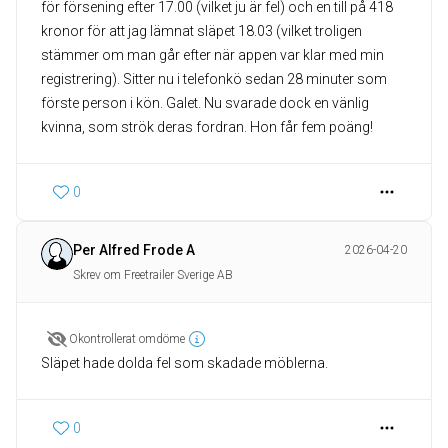
för försening efter 17.00 (vilket ju är fel) och en till på 418
kronor för att jag lämnat släpet 18.03 (vilket troligen
stämmer om man går efter när appen var klar med min
registrering). Sitter nu i telefonkö sedan 28 minuter som
förste person i kön. Galet. Nu svarade dock en vänlig
kvinna, som strök deras fordran. Hon får fem poäng!
0
Per Alfred Frode A
2026-04-20
Skrev om Freetrailer Sverige AB
Okontrollerat omdöme
Släpet hade dolda fel som skadade möblerna.
0