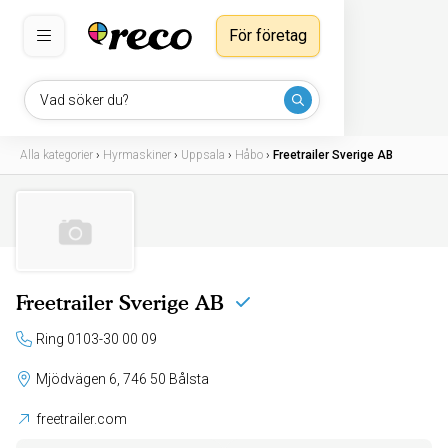
För företag
Vad söker du?
Alla kategorier
›
Hyrmaskiner
›
Uppsala
›
Håbo
›
Freetrailer Sverige AB
Freetrailer Sverige AB
Ring 0103-30 00 09
Mjödvägen 6, 746 50 Bålsta
freetrailer.com