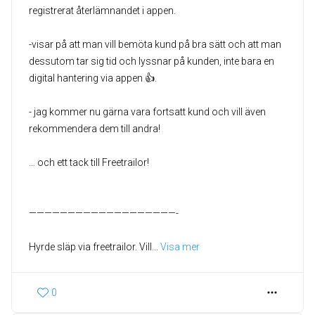
registrerat återlämnandet i appen.
-visar på att man vill bemöta kund på bra sätt och att man
dessutom tar sig tid och lyssnar på kunden, inte bara en
digital hantering via appen 👍.
- jag kommer nu gärna vara fortsatt kund och vill även
rekommendera dem till andra!
… och ett tack till Freetrailor!
———————————————————-
Hyrde släp via freetrailor. Vill
... 
Visa mer
0