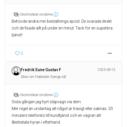
Okontrollerat omdöme
Behövde ändra min beställnings epost. De svarade direkt
och de fixade allt på under en minut. Tack för en superbra
tjänst!
0
Fredrik Sune Gustav F
2025-06-15
Skrev om Freetrailer Sverige AB
Okontrollerat omdöme
Sista gången jag hyrt släpvagn via dem.
Mer regel än undantag att något är trasigt eller saknas. 20
minuters telefonkö till kundtjänst och en vägran att
återbetala hyran i efterhand.