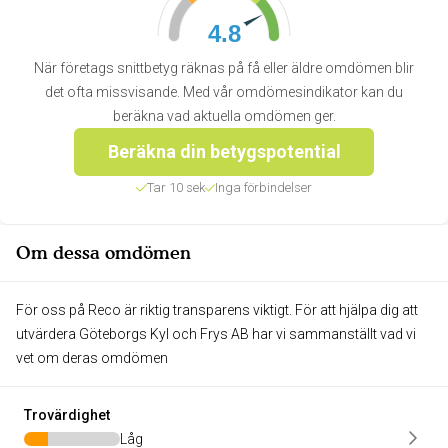
4.8
När företags snittbetyg räknas på få eller äldre omdömen blir
det ofta missvisande. Med vår omdömesindikator kan du
beräkna vad aktuella omdömen ger.
Beräkna din betygspotential
Tar 10 sek
Inga förbindelser
Om dessa omdömen
För oss på Reco är riktig transparens viktigt. För att hjälpa dig att
utvärdera Göteborgs Kyl och Frys AB har vi sammanställt vad vi
vet om deras omdömen
Trovärdighet
Låg