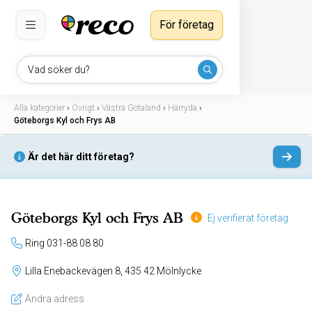
För företag
Vad söker du?
Alla kategorier
›
Övrigt
›
Västra Götaland
›
Härryda
›
Göteborgs Kyl och Frys AB
Är det här ditt företag?
Göteborgs Kyl och Frys AB
Ej verifierat företag
Ring 031-88 08 80
Lilla Enebackevägen 8, 435 42 Mölnlycke
Ändra adress