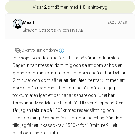
Visar
2
omdömen med
1.0
i snittbetyg
Mea T
2025-07-29
Skrev om Göteborgs Kyl och Frys AB
Okontrollerat omdöme
Inte nöjd! Bokade en tid för att titta på våran torktumlare.
Dagen innan messar dom mig och sa att dom är hos en
granne och kan komma förbi när dom ändå är här. Det tar
2 minuter och dom säger att den låter lite märkligt men att
dom ska återkomma. Efter dom har åkt så testar jag
torktumlaren igen ett par dagar senare och ljudet har
försvunnit. Meddelar detta och får till svar *Toppen*. Sen
får jag en faktura på 1500kr med reseersättning och
undersökning. Bestrider fakturan, hör ingenting från dom
tills jag får ett inkassokrav. 1500kr för 10minuter? Helt