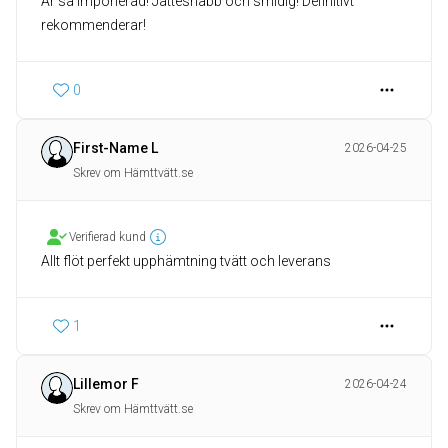
Är så imponerad! Jättesnabb och smidig! Definitivt
rekommenderar!
0
First-Name L
2026-04-25
Skrev om Hämttvätt.se
Verifierad kund
Allt flöt perfekt upphämtning tvätt och leverans
1
Lillemor F
2026-04-24
Skrev om Hämttvätt.se