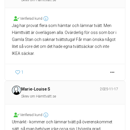
Skrev om Hämttvätt.se
Verifierad kund
Jag har provat flera som hämtar och lämnar tvätt. Men
Hämttvätt är överlägsen alla. Ovärderlig för oss som bor i
Gamla Stan och saknar tvättstuga! Får man önska något
litet så vore det om det hade egna tvättsäckar och inte
IKEA säckar.
1
Marie-Louise S
2025-11-17
Skrev om Hämttvätt.se
Verifierad kund
Utmärkt - kommer och lämnar tvätt på överenskommet
sätt, så man behöver icke oroa sig. I högsta grad