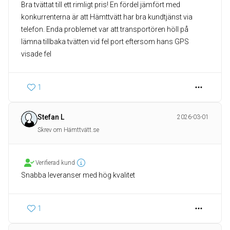
Bra tvättat till ett rimligt pris! En fördel jämfört med
konkurrenterna är att Hämttvätt har bra kundtjänst via
telefon. Enda problemet var att transportören höll på
lämna tillbaka tvätten vid fel port eftersom hans GPS
visade fel
1
Stefan L
2026-03-01
Skrev om Hämttvätt.se
Verifierad kund
Snabba leveranser med hög kvalitet
1