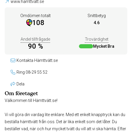
www.hamttvatt.se
Omdömen totalt
Snittbetyg
108
4.6
Andel tillfrågade
Trovärdighet
90 %
Mycket Bra
Kontakta Hämttvätt.se
Ring 08-29 55 52
Dela
Om företaget
Välkommen till Hämttvätt.se!
Vi vill göra din vardag lite enklare. Med ett enkelt knapptryck kan du
beställa hämttvätt från oss. Det är lika enkelt som det låter. Du
beställer vad, när och hur mycket tvätt du vill att vi ska hämta. Efter