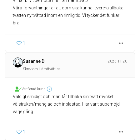
Vi har blivit bemötta fint från hämttvätt!
Våra förväntningar är att dom ska kunna leverera tillbaka
tvätten ny tvättad inom en rimlig tid. Vi tycker det funkar
bra!
1
Susanne D
2025-11-20
Skrev om Hämttvätt.se
Verifierad kund
Väldigt smidigt och man får tillbaka sin tvätt mycket
välstruken/manglad och inplastad. Har varit supernöjd
varje gång.
1