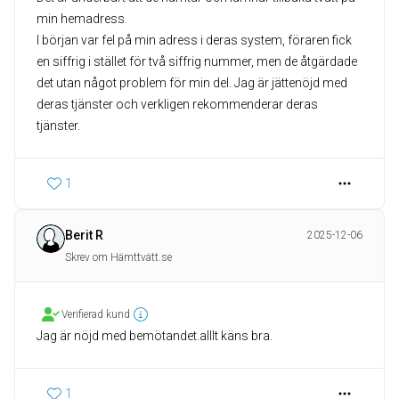
min hemadress.
I början var fel på min adress i deras system, föraren fick
en siffrig i stället för två siffrig nummer, men de åtgärdade
det utan något problem för min del. Jag är jättenöjd med
deras tjänster och verkligen rekommenderar deras
tjänster.
1
Berit R
2025-12-06
Skrev om Hämttvätt.se
Verifierad kund
Jag är nöjd med bemötandet.alllt käns bra.
1