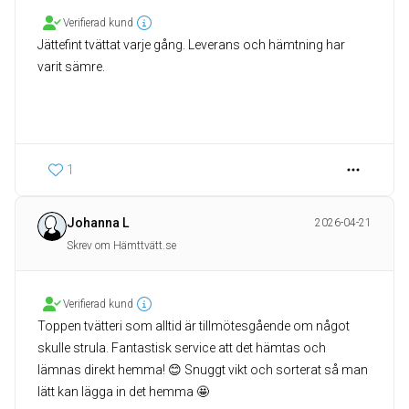
Verifierad kund
Jättefint tvättat varje gång. Leverans och hämtning har
varit sämre.
1
Johanna L
2026-04-21
Skrev om Hämttvätt.se
Verifierad kund
Toppen tvätteri som alltid är tillmötesgående om något
skulle strula. Fantastisk service att det hämtas och
lämnas direkt hemma! 😊 Snuggt vikt och sorterat så man
lätt kan lägga in det hemma 🤩