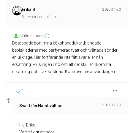
Erika B
2025-11-20
Skrev om Hämttvätt.se
Verifierad kund
De tappade bort mina kökshanddukar ,blandade
bebiskläderna med parfymerad tvätt och tvättade sönder
en ullkrage. Har fortfarande inte fått svar eller nån
ersättning. Plus ingen info om att det skulle tillkomma
utkörning och fraktkostnad. Kommer inte använda igen.
1
2025-11-20
Svar från Hämttvätt.se
Hej Erika,
Vad tråkigt att höra!