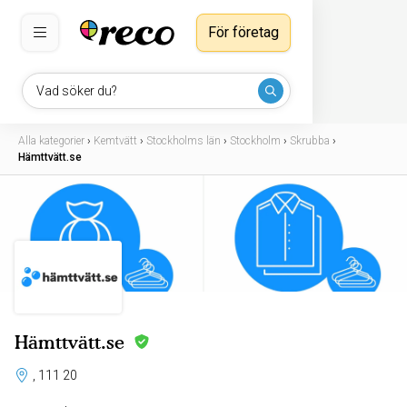
För företag
Vad söker du?
Alla kategorier
›
Kemtvätt
›
Stockholms län
›
Stockholm
›
Skrubba
›
Hämttvätt.se
Hämttvätt.se
, 111 20