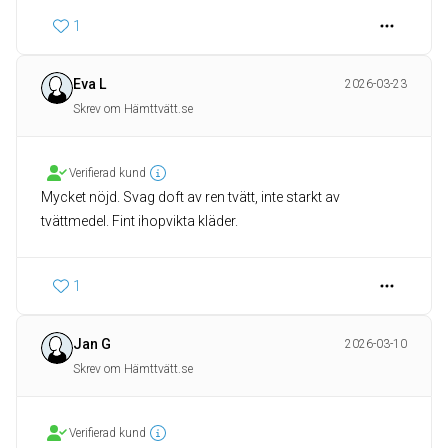
1
Eva L
2026-03-23
Skrev om Hämttvätt.se
Verifierad kund
Mycket nöjd. Svag doft av ren tvätt, inte starkt av
tvättmedel. Fint ihopvikta kläder.
1
Jan G
2026-03-10
Skrev om Hämttvätt.se
Verifierad kund