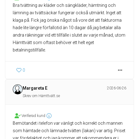
Bra tvättning av kläder och sängkläder, hämtning och
lämning av tvättsäckar fungerar också utmärkt. Inget att
klaga på. Fick jag önska något så vore det att fakturorna
hade lite längre förfallotid än 10 dagar då jag betalar alla
andra räkningar vid ett tillfälle i slutet av varje månad, utom
Hämttvätt som oftast behöver ett helt eget
betalningstillfälle.
0
Margareta E
2026-06-26
Skrev om Hämttvätt.se
Verifierad kund
Bemötandet i telefon var vänligt och korrekt och mannen
som hämtade och lämnade tvätten (lakan) var artig. Priset
var fördelaktigt och jag kommer att rekommendera er i