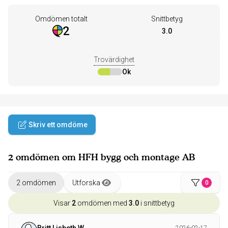
Omdömen totalt
Snittbetyg
2
3.0
Trovärdighet
Ok
Skriv ett omdöme
2 omdömen om HFH bygg och montage AB
2 omdömen
Utforska
0
Visar
2
omdömen med
3.0
i snittbetyg