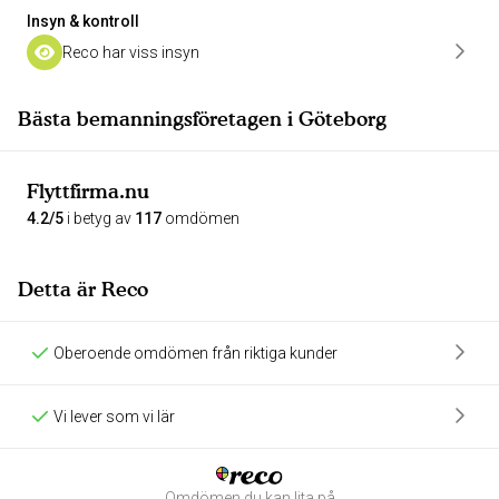
Insyn & kontroll
Reco har viss insyn
Bästa bemanningsföretagen i Göteborg
Flyttfirma.nu
4.2/5
i betyg av
117
omdömen
Detta är Reco
Oberoende omdömen från riktiga kunder
Vi lever som vi lär
Omdömen du kan lita på