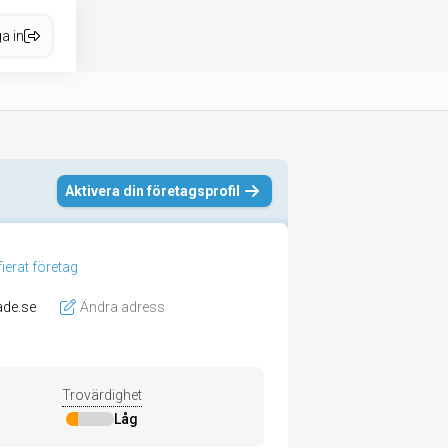
a in
Aktivera din företagsprofil
ifierat företag
ade.se
Ändra adress
Trovärdighet
Låg