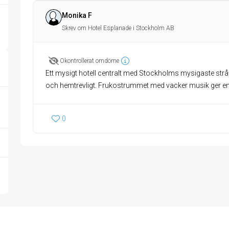
Monika F
Skrev om Hotel Esplanade i Stockholm AB
Okontrollerat omdöme
Ett mysigt hotell centralt med Stockholms mysigaste stråk 
och hemtrevligt. Frukostrummet med vacker musik ger en 
0