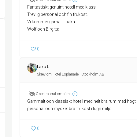
Fantastiskt genuint hotell med klass
Trevlig personal och fin frukost.
Vi kommer gärna tillbaka.
Wolf och Birgitta
0
Lars L
Skrev om Hotel Esplanade i Stockholm AB
Okontrollerat omdöme
Gammalt och klassiskt hotell med helt bra rum med högt i ta
personal och mycket bra frukost i lugn miljö.
0