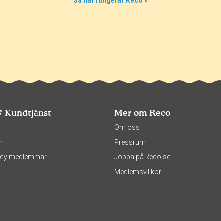
Så här fungerar Reco »
& Kundtjänst
Mer om Reco
s
Om oss
r
Pressrum
olicy medlemmar
Jobba på Reco.se
Medlemsvillkor