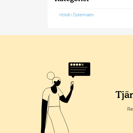
Hotell i Östermalm
Betyg & tidpunkt:
Alla
365 dagar
90 dagar
30 dagar
33%
67%
Tjän
0%
0%
Re
0%