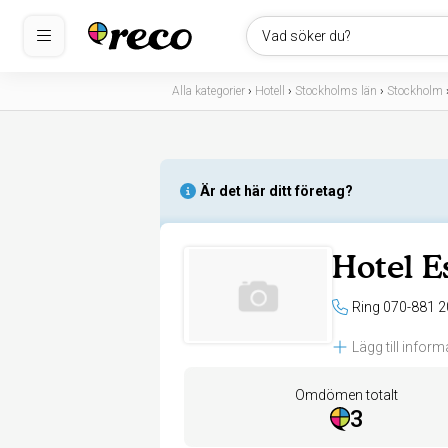
Vad söker du?
Alla kategorier
›
Hotell
›
Stockholms län
›
Stockholm
Är det här ditt företag?
Hotel E
Ring 070-881 2
Lägg till inform
Omdömen totalt
3