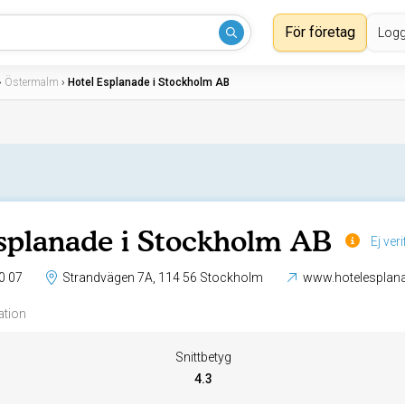
För företag
Logg
›
Östermalm
›
Hotel Esplanade i Stockholm AB
splanade i Stockholm AB
Ej ver
0 07
Strandvägen 7A, 114 56 Stockholm
www.hotelesplan
ation
Snittbetyg
4.3