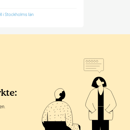
ll i Stockholms län
ykte:
en.